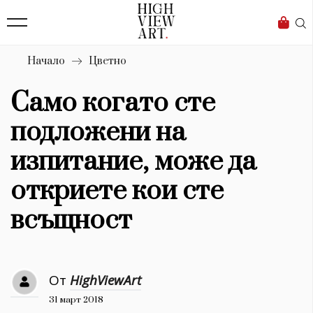
139
Бизнес
1633
Мода
Начало
Цветно
16
Dialogue
Само когато сте
Изкуство
подложени на
4340
изпитание, може да
Красота
откриете кои сте
777
всъщност
Дизайн
1272
От
HighViewArt
1188
Книги
31 март 2018