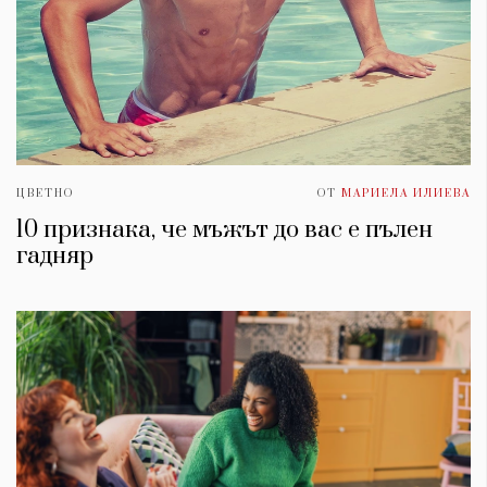
ЦВЕТНО
ОТ
МАРИЕЛА ИЛИЕВА
10 признака, че мъжът до вас е пълен
гадняр