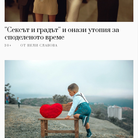
''Сексът и градът'' и онази утопия за
споделеното време
30+
ОТ
НЕЛИ СЛАВОВА