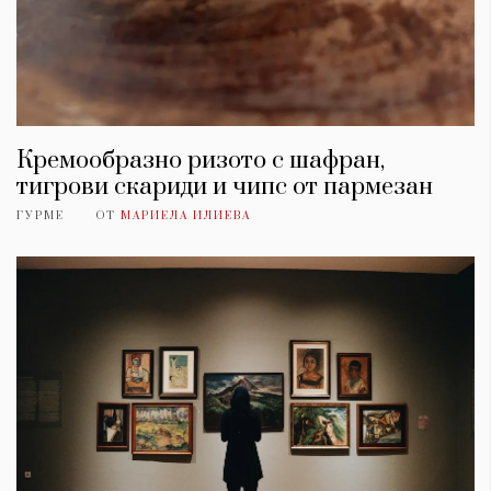
Кремообразно ризото с шафран,
тигрови скариди и чипс от пармезан
ГУРМЕ
ОТ
МАРИЕЛА ИЛИЕВА