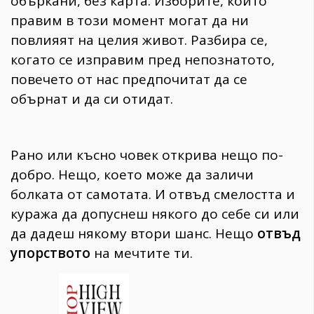
объркани, без карта. Изборите, които
правим в този момент могат да ни
повлияят на целия живот. Разбира се,
когато се изправим пред непознатото,
повечето от нас предпочитат да се
обърнат и да си отидат.
Рано или късно човек открива нещо по-
добро. Нещо, което може да заличи
болката от самотата. И отвъд смелостта и
куража да допуснеш някого до себе си или
да дадеш някому втори шанс. Нещо
отвъд
упорството
на мечтите ти.