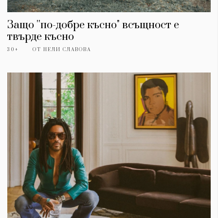
Защо ''по-добре късно" всъщност е
твърде късно
30+
ОТ
НЕЛИ СЛАВОВА