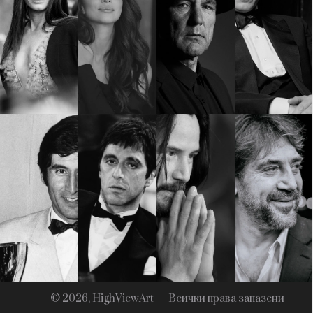
Красота
поверителност
Цветно
ModerenDom
Гурме
Пътувай
Wellness
СЛЕДВАЙТЕ НИ
Facebook
Instagram
Twitter
Pinterest
YouTube
Spotify
Soundcloud
Ако нашият сайт ви харесва, можете да се абонирате за
седмичния ни нюзлетър тук:
© 2026, HighViewArt | Всички права запазени