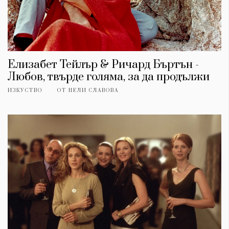
Елизабет Тейлър & Ричард Бъртън -
Любов, твърде голяма, за да продължи
ИЗКУСТВО
ОТ
НЕЛИ СЛАВОВА