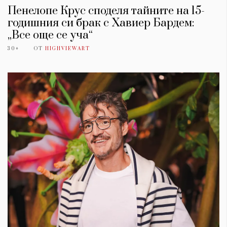
Пенелопе Крус споделя тайните на 15-
годишния си брак с Хавиер Бардем:
„Все още се уча“
30+
ОТ
HIGHVIEWART