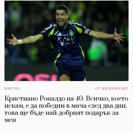
ЦВЕТНО
ОТ
HIGHVIEWART
Кристиано Роналдо на 40: Всичко, което
искам, е да победим в мача след два дни,
това ще бъде най-добрият подарък за
мен