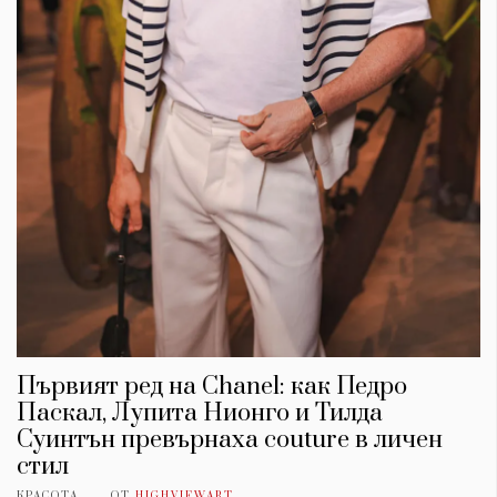
Първият ред на Chanel: как Педро
Паскал, Лупита Нионго и Тилда
Суинтън превърнаха couture в личен
стил
КРАСОТА
ОТ
HIGHVIEWART