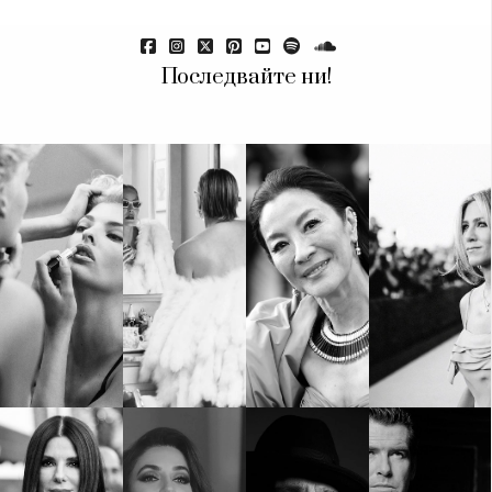
Последвайте ни!
КАТЕГОРИИ
ЗА НАС
Wine&Dine
Условия за
Подкасти
ползване
Мода
За нас
Dialogue
Реклама
Изкуство
Политика за