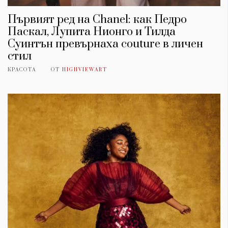
Първият ред на Chanel: как Педро
Паскал, Лупита Нионго и Тилда
Суинтън превърнаха couture в личен
стил
КРАСОТА
ОТ
HIGHVIEWART