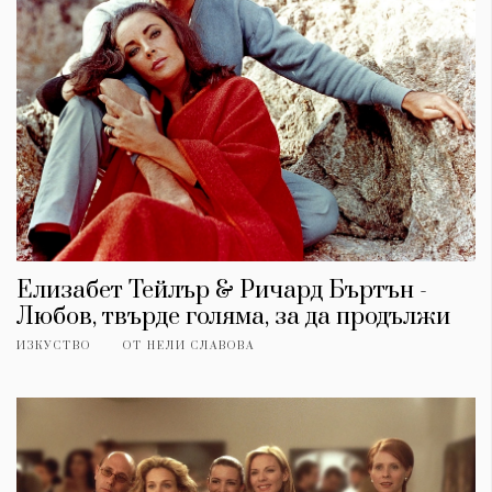
Елизабет Тейлър & Ричард Бъртън -
Любов, твърде голяма, за да продължи
ИЗКУСТВО
ОТ
НЕЛИ СЛАВОВА