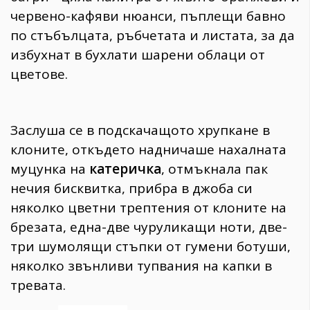
червено-кафяви нюанси, пъплещи бавно
по стъбълцата, ръбчетата и листата, за да
избухнат в бухлати шарени облаци от
цветове.
Заслуша се в подскачащото хрупкане в
клоните, откъдето надничаше нахалната
муцунка на
катеричка
, отмъкнала пак
нечия бисквитка, прибра в джоба си
няколко цветни трептения от клоните на
брезата, една-две чуруликащи ноти, две-
три шумолящи стъпки от гумени ботуши,
няколко звънливи тупвания на капки в
тревата.