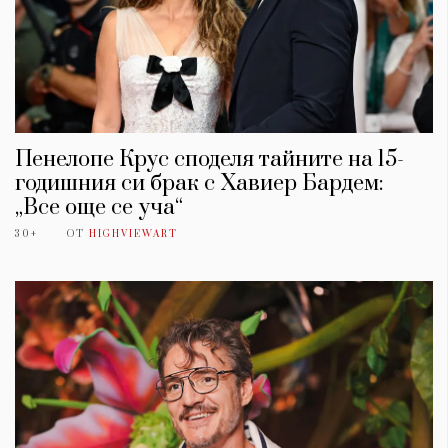
Пенелопе Крус споделя тайните на 15-
годишния си брак с Хавиер Бардем:
„Все още се уча“
30+
ОТ
HIGHVIEWART