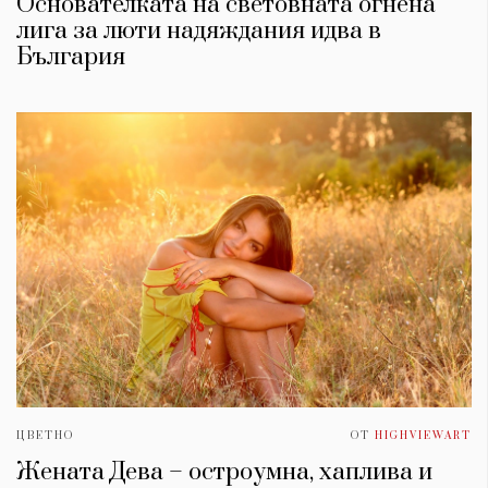
Основателката на световната огнена
лига за люти надяждания идва в
България
ЦВЕТНО
ОТ
HIGHVIEWART
Жената Дева – остроумна, хаплива и