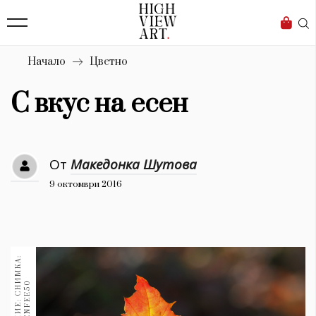
139
Бизнес
1633
Мода
Начало
Цветно
16
Dialogue
С вкус на есен
Изкуство
4340
От
Македонка Шутова
Красота
9 октомври 2016
777
Дизайн
1272
1188
Книги