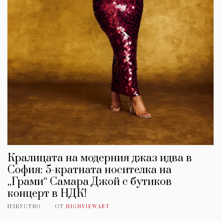
Кралицата на модерния джаз идва в
София: 5-кратната носителка на
„Грами“ Самара Джой с бутиков
концерт в НДК!
ИЗКУСТВО
ОТ
HIGHVIEWART