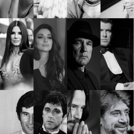
Красота
поверителност
Цветно
ModerenDom
Гурме
Пътувай
Wellness
СЛЕДВАЙТЕ НИ
Facebook
Instagram
Twitter
Pinterest
YouTube
Spotify
Soundcloud
Ако нашият сайт ви харесва, можете да се абонирате за
седмичния ни нюзлетър тук:
© 2026, HighViewArt | Всички права запазени