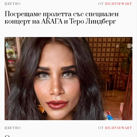
ЦВЕТНО
ОТ
HIGHVIEWART
Посрещаме пролетта със специален
концерт на АКАГА и Теро Линдберг
ЦВЕТНО
ОТ
HIGHVIEWART