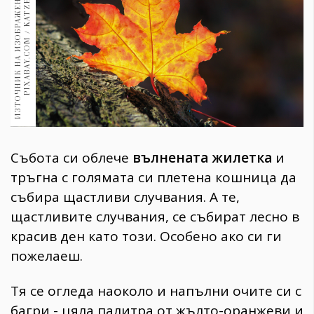
И
З
Т
О
Ч
Н
И
К
Н
А
И
З
О
Б
Р
А
Ж
Е
Н
И
Е
:
С
Н
И
М
К
А
:
P
I
X
A
B
A
Y
.
C
O
M
/
K
A
T
Z
E
N
F
E
E
5
0
1970
30+
1710
Гурме
Пътувай
237
389
Здраве
Събота си облече
вълнената жилетка
и
Gentlemen
тръгна с голямата си плетена кошница да
382
събира щастливи случвания. А те,
щастливите случвания, се събират лесно в
Wellness
красив ден като този. Особено ако си ги
1817
пожелаеш.
Тя се огледа наоколо и напълни очите си с
ПОСЛЕДВАЙТЕ
НИ
багри - цяла палитра от жълто-оранжеви и