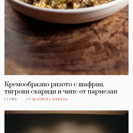
Кремообразно ризото с шафран,
тигрови скариди и чипс от пармезан
ГУРМЕ
ОТ
МАРИЕЛА ИЛИЕВА