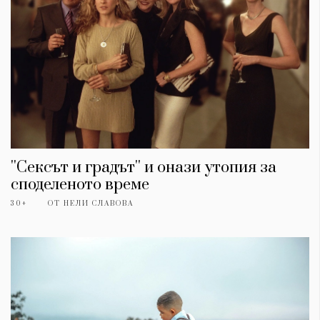
''Сексът и градът'' и онази утопия за
споделеното време
30+
ОТ
НЕЛИ СЛАВОВА