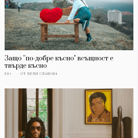
Защо ''по-добре късно" всъщност е
твърде късно
30+
ОТ
НЕЛИ СЛАВОВА