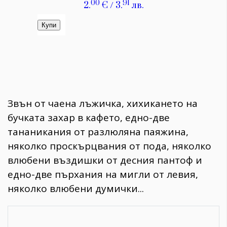
Звън от чаена лъжичка, хихикането на
бучката захар в кафето, едно-две
тананикания от разлюляна паяжина,
няколко проскърцвания от пода, няколко
влюбени въздишки от десния пантоф и
едно-две пърхания на мигли от левия,
няколко влюбени думички...