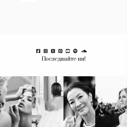
Последвайте ни!
КАТЕГОРИИ
ЗА НАС
Wine&Dine
Условия за
Подкасти
ползване
Мода
За нас
Dialogue
Реклама
Изкуство
Политика за