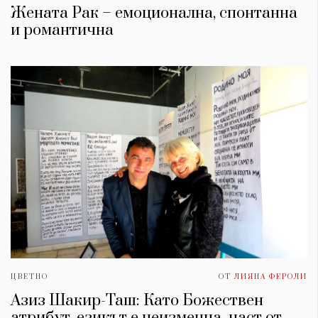
Жената Рак – емоционална, спонтанна
и романтична
ЦВЕТНО
ОТ
ЛИЯНА ФЕРОЛИ
Азиз Шакир-Таш: Като Божествен
атрибут, езикът е неизменна част от