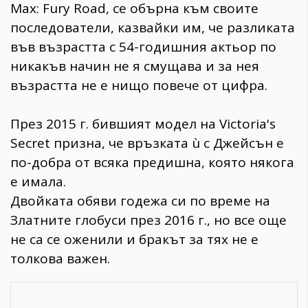
Max: Fury Road, се обърна към своите
последователи, казвайки им, че разликата
във възрастта с 54-годишния актьор по
никакъв начин не я смущава и за нея
възрастта не е нищо повече от цифра.
През 2015 г. бившият модел на Victoria's
Secret призна, че връзката ù с Джейсън е
по-добра от всяка предишна, която някога
е имала.
Двойката обяви годежа си по време на
Златните глобуси през 2016 г., но все още
не са се оженили и бракът за тях не е
толкова важен.