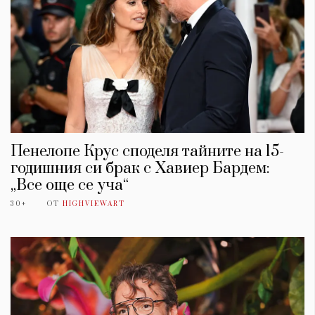
Пенелопе Крус споделя тайните на 15-
годишния си брак с Хавиер Бардем:
„Все още се уча“
30+
ОТ
HIGHVIEWART