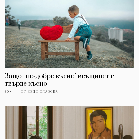
Защо ''по-добре късно" всъщност е
твърде късно
30+
ОТ
НЕЛИ СЛАВОВА