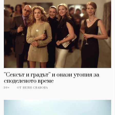
''Сексът и градът'' и онази утопия за
споделеното време
30+
ОТ
НЕЛИ СЛАВОВА