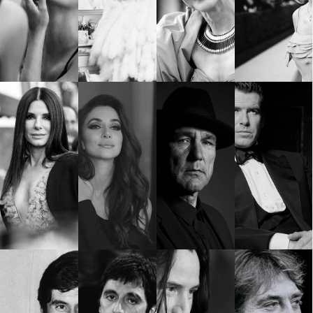
Красота
поверителност
Цветно
ModerenDom
Гурме
Пътувай
Wellness
СЛЕДВАЙТЕ НИ
Facebook
Instagram
Twitter
Pinterest
YouTube
Spotify
Soundcloud
Ако нашият сайт ви харесва, можете да се абонирате за
седмичния ни нюзлетър тук:
© 2026, HighViewArt | Всички права запазени