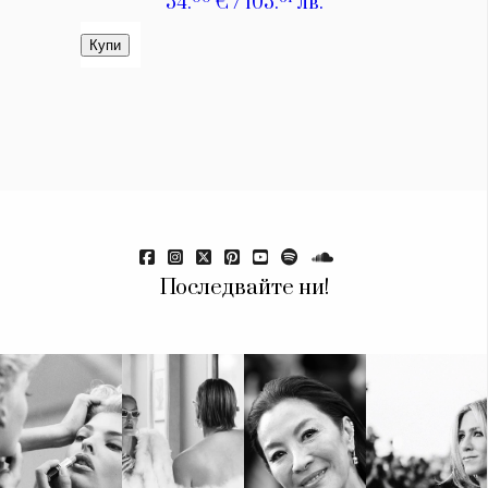
Последвайте ни!
КАТЕГОРИИ
ЗА НАС
Wine&Dine
Условия за
Подкасти
ползване
Мода
За нас
Dialogue
Реклама
Изкуство
Политика за