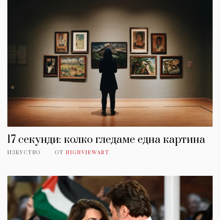
17 секунди: колко гледаме една картина
ИЗКУСТВО
ОТ
HIGHVIEWART