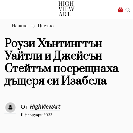
139
Бизнес
1633
Мода
Начало
Цветно
16
Dialogue
Роузи Хънтингтън
Изкуство
Уайтли и Джейсън
4340
Стейтъм посрещнаха
Красота
дъщеря си Изабела
777
Дизайн
От
HighViewArt
1272
11 февруари 2022
1188
Книги