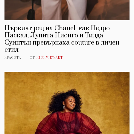
Първият ред на Chanel: как Педро
Паскал, Лупита Нионго и Тилда
Суинтън превърнаха couture в личен
стил
КРАСОТА
ОТ
HIGHVIEWART