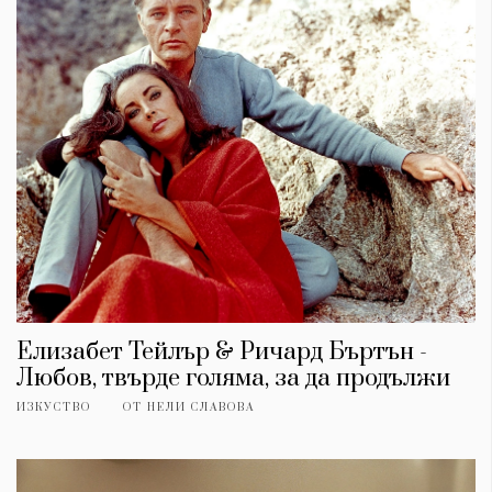
Елизабет Тейлър & Ричард Бъртън -
Любов, твърде голяма, за да продължи
ИЗКУСТВО
ОТ
НЕЛИ СЛАВОВА