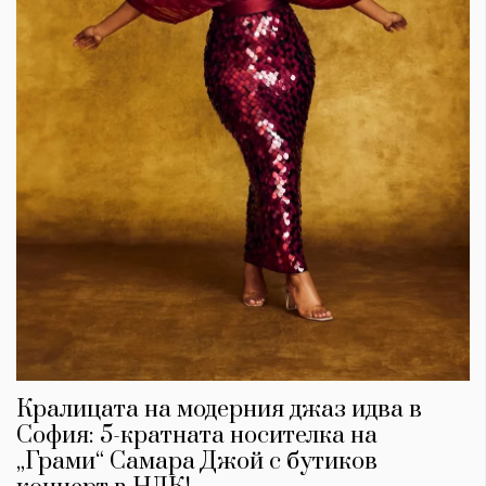
Кралицата на модерния джаз идва в
София: 5-кратната носителка на
„Грами“ Самара Джой с бутиков