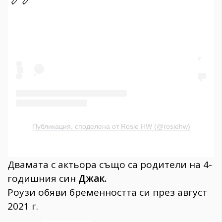
Публикация, споделена от Rosie HW (@rosiehw)
Двамата с актьора също са родители на 4-
годишния син
Джак.
Роузи обяви бременността си през август
2021 г.