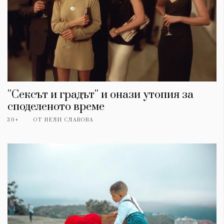
''Сексът и градът'' и онази утопия за
споделеното време
30+
ОТ
НЕЛИ СЛАВОВА