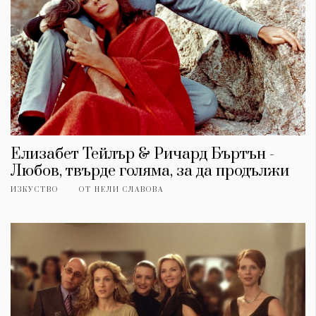
Елизабет Тейлър & Ричард Бъртън -
Любов, твърде голяма, за да продължи
ИЗКУСТВО
ОТ
НЕЛИ СЛАВОВА