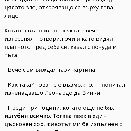
цялото зло, открояващо се върху това
лице.
Когато свършил, просякът – вече
изтрезнял – отворил очи и като видял
платното пред себе си, казал с почуда и
тъга:
- Вече съм виждал тази картина.
- Как така? Това не е възможно... – попитал
изненадващо Леонардо да Винчи.
- Преди три години, когато още не бях
изгубил всичко.
Тогава пеех в един
църковен хор, животът ми бе изпълнен с