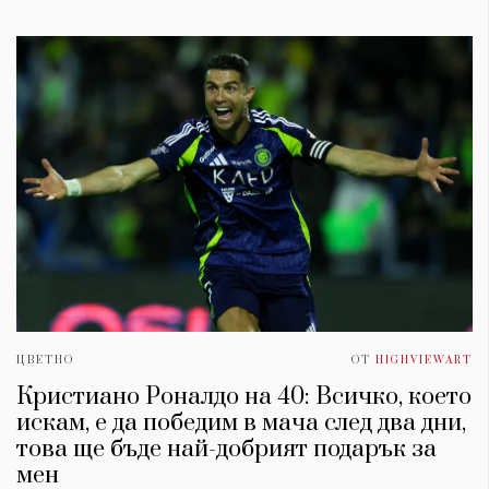
ЦВЕТНО
ОТ
HIGHVIEWART
Кристиано Роналдо на 40: Всичко, което
искам, е да победим в мача след два дни,
това ще бъде най-добрият подарък за
мен