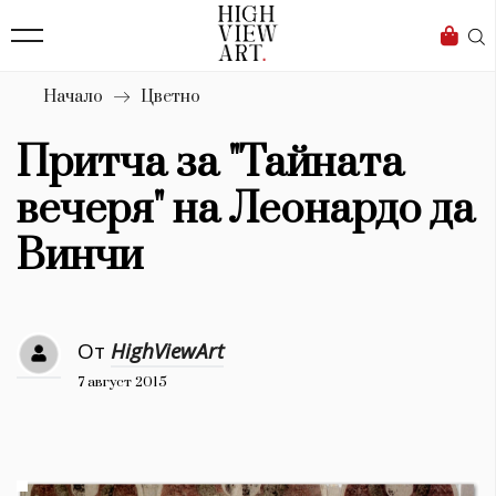
139
Бизнес
1633
Мода
Начало
Цветно
16
Dialogue
Притча за "Тайната
Изкуство
вечеря" на Леонардо да
4340
Винчи
Красота
777
От
HighViewArt
Дизайн
7 август 2015
1272
1188
Книги