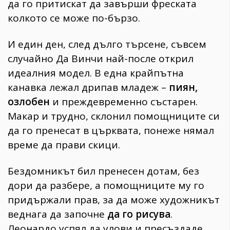
да го притискат да завърши фреската
колкото се може по-бързо.
И един ден, след дълго търсене, съвсем
случайно Да Винчи най-после открил
идеалния модел. В една крайпътна
канавка лежал дрипав младеж –
пиян,
озлобен
и преждевременно състарен.
Макар и трудно, склонил помощниците си
да го пренесат в църквата, понеже нямал
време да прави скици.
Бездомникът бил пренесен дотам, без
дори да разбере, а помощниците му го
придържали прав, за да може художникът
веднага да започне
да го рисува
.
Леонардо успял да улови и пресъздаде