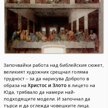
1970
30+
1710
Гурме
Пътувай
237
389
Здраве
Gentlemen
Започвайки работа над библейския сюжет,
382
великият художник срещнал голяма
трудност – за да нарисува Доброто в
Wellness
образа на
Христос и Злото
в лицето на
1817
Юда, трябвало да намери най-
подходящите модели. И започнал да
ПОСЛЕДВАЙТЕ
търси и да оглежда човешките лица.
НИ