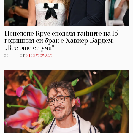
Пенелопе Крус споделя тайните на 15-
годишния си брак с Хавиер Бардем:
„Все още се уча“
30+
ОТ
HIGHVIEWART