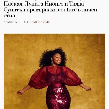
Паскал, Лупита Нионго и Тилда
Суинтън превърнаха couture в личен
стил
КРАСОТА
ОТ
HIGHVIEWART