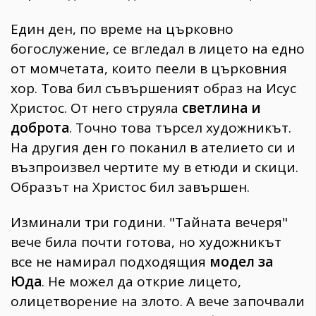
Един ден, по време на църковно
богослужение, се вгледал в лицето на едно
от момчетата, които пеели в църковния
хор. Това бил съвършеният образ на Исус
Христос. От него струяла
светлина и
доброта
. Точно това търсел художникът.
На другия ден го поканил в ателието си и
възпроизвел чертите му в етюди и скици.
Образът на Христос бил завършен.
Изминали три години. "Тайната вечеря"
вече била почти готова, но художникът
все не намирал подходящия
модел за
Юда
. Не можел да открие лицето,
олицетворение на злото. А вече започвали