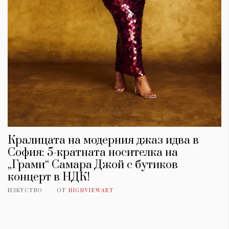
Кралицата на модерния джаз идва в
София: 5-кратната носителка на
„Грами“ Самара Джой с бутиков
концерт в НДК!
ИЗКУСТВО
ОТ
HIGHVIEWART