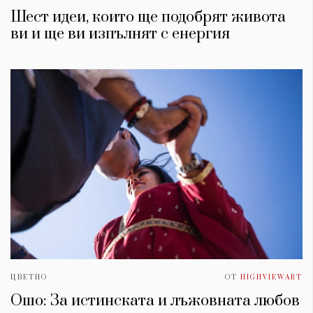
Шест идеи, които ще подобрят живота
ви и ще ви изпълнят с енергия
ЦВЕТНО
ОТ
HIGHVIEWART
Ошо: За истинската и лъжовната любов