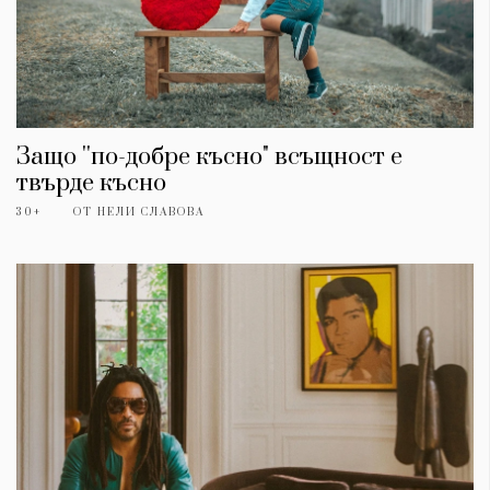
Защо ''по-добре късно" всъщност е
твърде късно
30+
ОТ
НЕЛИ СЛАВОВА