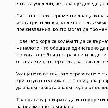
като са убедени, че това ще доведе до 
Липсата на експерименти хваща хора
изолация и липси, където е невъзмож
преживявания, които могат да променя
Повечето хора се колебаят да се върн
миналото - то обещава единствено да
Но когато те бъдат отразени и видени
от свидетел, от терапевт, започва да с
Усещането от точното отразяване е съ
критикуват и унижават. То ни дава ра
да знаем каквото знаем - една от осно
Травмата кара хората
да интерпретир
на неизменното минало.