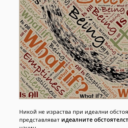
Никой не израства при идеални обстоя
представляват
идеалните обстоятелс
начин.