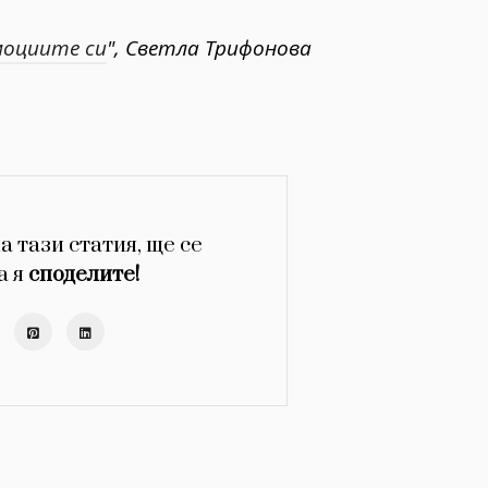
моциите си
", Светла Трифонова
а тази статия, ще се
а я
споделите!