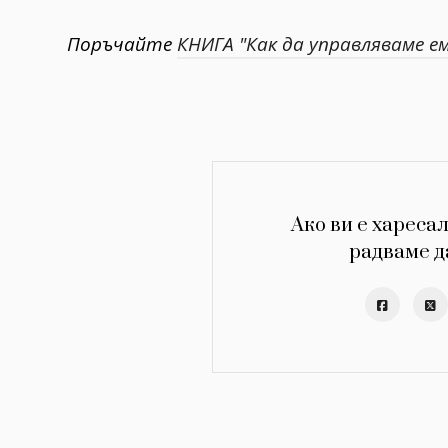
Поръчайте
КНИГА "Как да управляваме е
Ако ви е харесал
радваме д