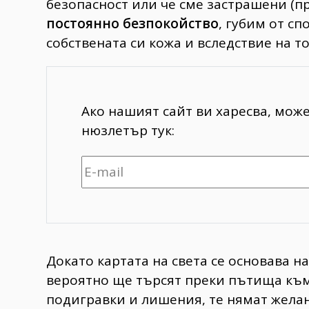
безопасност или че сме застрашени (пр
постоянно безпокойство
, губим от сп
собствената си кожа и вследствие на то
Ако нашият сайт ви харесва, мож
нюзлетър тук:
Докато картата на света се основава н
вероятно ще търсят преки пътища към
подигравки и лишения, те нямат жела