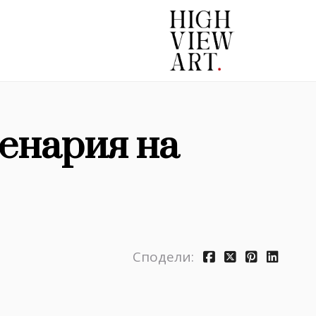
енария на
Сподели: