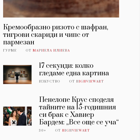
Кремообразно ризото с шафран,
тигрови скариди и чипс от
пармезан
ГУРМЕ
ОТ
МАРИЕЛА ИЛИЕВА
17 секунди: колко
гледаме една картина
ИЗКУСТВО
ОТ
HIGHVIEWART
Пенелопе Крус споделя
тайните на 15-годишния
си брак с Хавиер
Бардем: „Все още се уча“
30+
ОТ
HIGHVIEWART