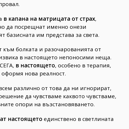
провал.
та
в капана на матрицата от страх
,
но да посрещнат именно онези
т базисната им представа за света.
ат към болката и разочарованията от
 извика в настоящето непоносими неща.
 СЕГА,
в настоящето
, особено в терапия,
е оформя нова реалност.
всем различно от това да ни игнорират,
зрешение да чувстваме каквото чувстваме,
вните опори на възстановяването.
ат настоящето
единствено в светлината