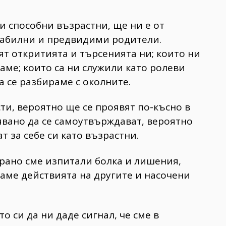
 и способни възрастни, ще ни е от
стабилни и предвидими родители.
ят откритията и търсенията ни; които ни
аме; които са ни служили като ролеви
а се разбираме с околните.
сти, вероятно ще се проявят по-късно в
лявано да се самоутвърждават, вероятно
т за себе си като възрастни.
-рано сме изпитали болка и лишения,
аме действията на другите и насочени
о си да ни даде сигнал, че сме в