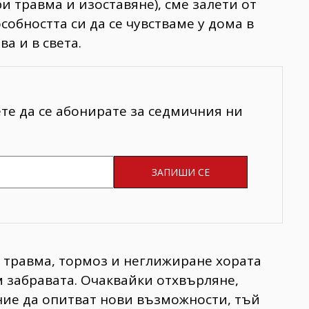
и травма и изоставяне), сме залети от
особността си да се чувстваме у дома в
ва и в света.
ете да се абонирате за седмичния ни
а травма, тормоз и неглижиране хората
 забравата. Очаквайки отхвърляне,
ние да опитват нови възможности, тъй