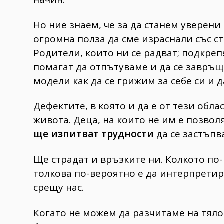
Но ние знаем, че за да станем уверени
огромна полза да сме израснали със 
Родители, които ни се радват; подкреп
помагат да отпътуваме и да се завръщ
модели как да се грижим за себе си и д
Дефектите, в която и да е от тези обла
живота. Деца, на които не им е позво
ще изпитват трудности
да се застъпва
Ще страдат и връзките ни. Колкото по
толкова по-вероятно е да интерпретир
срещу нас.
Когато не можем да разчитаме на тялот