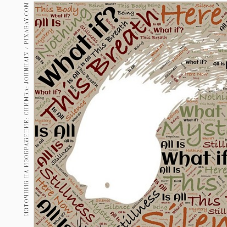
Гурме
ИЗТОЧНИК НА ИЗОБРАЖЕНИЕ: СНИМКА: JOHNHAIN / PIXABAY.COM
237
Пътувай
389
Здраве
Gentlemen
382
1817
Wellness
ПОСЛЕДВАЙТЕ
НИ