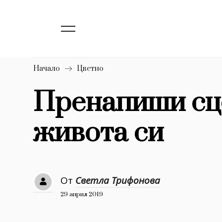
139
Бизнес
1633
Мода
16
Dialogue
Начало
Цветно
Изкуство
Пренапиши сц
4340
живота си
777
Красота
1272
Дизайн
1188
Книги
От
Светла Трифонова
1970
30+
29 април 2019
1710