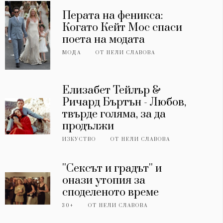
Перата на феникса:
Когато Кейт Мос спаси
поета на модата
МОДА
ОТ
НЕЛИ СЛАВОВА
Елизабет Тейлър &
Ричард Бъртън - Любов,
твърде голяма, за да
продължи
ИЗКУСТВО
ОТ
НЕЛИ СЛАВОВА
''Сексът и градът'' и
онази утопия за
споделеното време
30+
ОТ
НЕЛИ СЛАВОВА