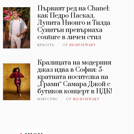
Първият ред на Chanel:
как Педро Паскал,
Лупита Нионго и Тилда
Суинтън превърнаха
couture в личен стил
КРАСОТА
ОТ
HIGHVIEWART
Кралицата на модерния
джаз идва в София: 5-
кратната носителка на
„Грами“ Самара Джой с
бутиков концерт в НДК!
ИЗКУСТВО
ОТ
HIGHVIEWART