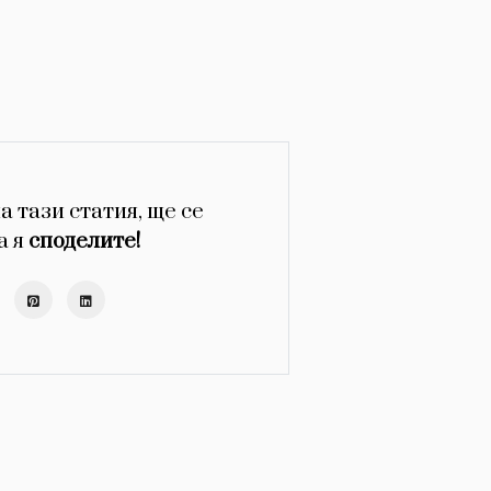
а тази статия, ще се
а я
споделите!