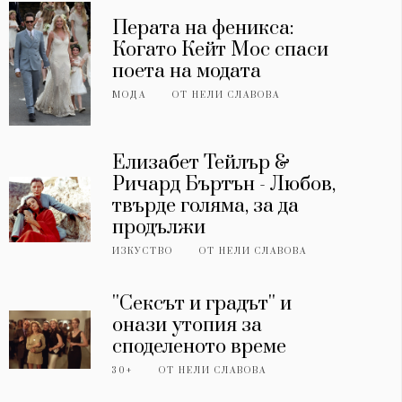
Перата на феникса:
Когато Кейт Мос спаси
поета на модата
МОДА
ОТ
НЕЛИ СЛАВОВА
Елизабет Тейлър &
Ричард Бъртън - Любов,
твърде голяма, за да
продължи
ИЗКУСТВО
ОТ
НЕЛИ СЛАВОВА
''Сексът и градът'' и
онази утопия за
споделеното време
30+
ОТ
НЕЛИ СЛАВОВА