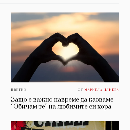
ЦВЕТНО
ОТ
МАРИЕЛА ИЛИЕВА
Защо е важно навреме да казваме
‘’Обичам те’’ на любимите си хора