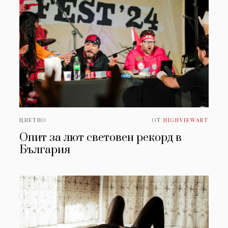
ЦВЕТНО
ОТ
HIGHVIEWART
Опит за лют световен рекорд в
България