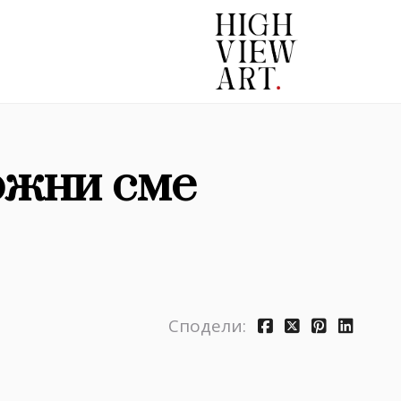
ожни сме
Сподели: