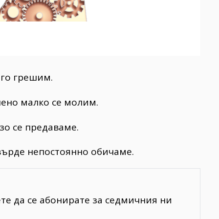
ого грешим.
лено малко се молим.
зо се предаваме.
върде непостоянно обичаме.
ете да се абонирате за седмичния ни