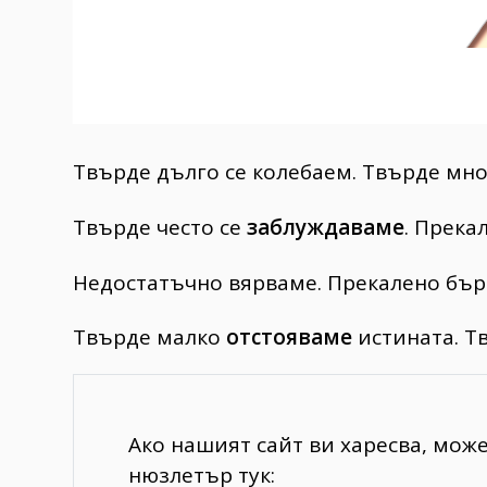
Твърде дълго се колебаем. Твърде мн
Твърде често се
заблуждаваме
. Прека
Недостатъчно вярваме. Прекалено бър
Твърде малко
отстояваме
истината. Т
Ако нашият сайт ви харесва, мож
нюзлетър тук: