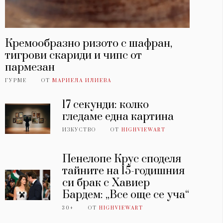
Кремообразно ризото с шафран,
тигрови скариди и чипс от
пармезан
ГУРМЕ
ОТ
МАРИЕЛА ИЛИЕВА
17 секунди: колко
гледаме една картина
ИЗКУСТВО
ОТ
HIGHVIEWART
Пенелопе Крус споделя
тайните на 15-годишния
си брак с Хавиер
Бардем: „Все още се уча“
30+
ОТ
HIGHVIEWART