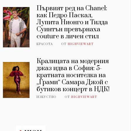
Първият ред на Chanel:
как Педро Паскал,
Лупита Нионго и Тилда
Суинтън превърнаха
couture в личен стил
КРАСОТА
ОТ
HIGHVIEWART
Кралицата на модерния
джаз идва в София: 5-
кратната носителка на
„Грами“ Самара Джой с
бутиков концерт в НДК!
ИЗКУСТВО
ОТ
HIGHVIEWART