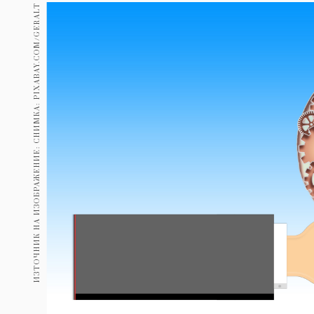
Гурме
ИЗТОЧНИК НА ИЗОБРАЖЕНИЕ: СНИМКА: PIXABAY.COM/GERALT
237
Пътувай
389
Здраве
Gentlemen
382
1817
Wellness
ПОСЛЕДВАЙТЕ
НИ