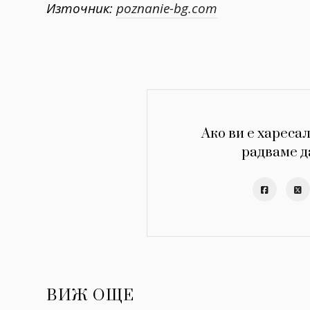
Източник:
poznanie-bg.com
Ако ви е харесал
радваме д
ВИЖ ОЩЕ