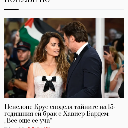
ПОПУЛЯРНО
Пенелопе Крус споделя тайните на 15-
годишния си брак с Хавиер Бардем:
„Все още се уча“