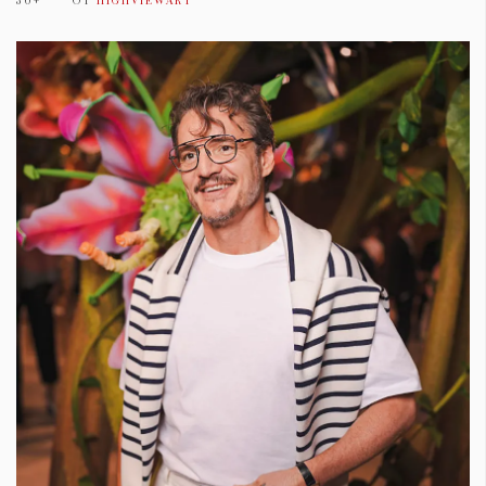
30+
ОТ
HIGHVIEWART