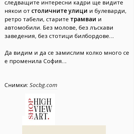
следващите интересни кадри ще видите
някои от
столичните улици
и булеварди,
ретро табели, старите
трамваи
и
автомобили. Без молове, без лъскави
заведения, без стотици билбордове…
Да видим и да се замислим колко много се
е променила София…
Снимки:
Socbg.com