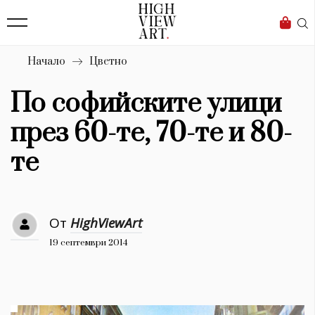
138
Бизнес
1633
Мода
Начало
Цветно
16
Dialogue
По софийските улици
Изкуство
през 60-те, 70-те и 80-
4339
те
Красота
777
От
HighViewArt
Дизайн
19 септември 2014
1272
1188
Книги