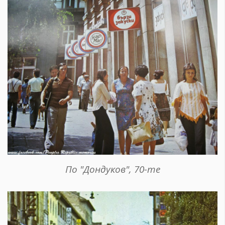
По "Дондуков", 70-те