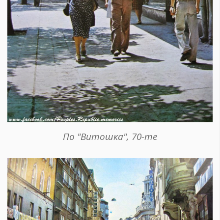
По "Витошка", 70-те