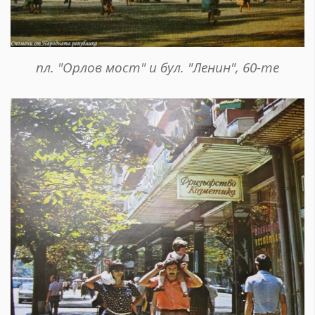
пл. "Орлов мост" и бул. "Ленин", 60-те