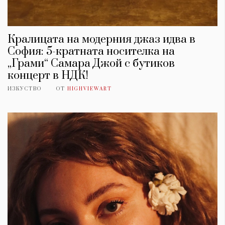
Кралицата на модерния джаз идва в
София: 5-кратната носителка на
„Грами“ Самара Джой с бутиков
концерт в НДК!
ИЗКУСТВО
ОТ
HIGHVIEWART