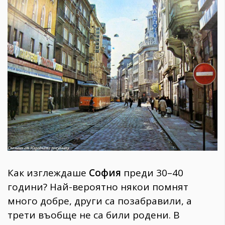
1970
30+
1709
Гурме
Пътувай
237
389
Здраве
Gentlemen
382
Wellness
Как изглеждаше
София
преди 30–40
1816
години? Най-вероятно някои помнят
много добре, други са позабравили, а
ПОСЛЕДВАЙТЕ
трети въобще не са били родени. В
НИ