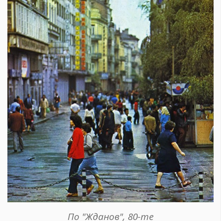
По "Жданов", 80-те