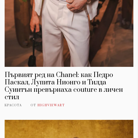
Първият ред на Chanel: как Педро
Паскал, Лупита Нионго и Тилда
Суинтън превърнаха couture в личен
стил
КРАСОТА
ОТ
HIGHVIEWART