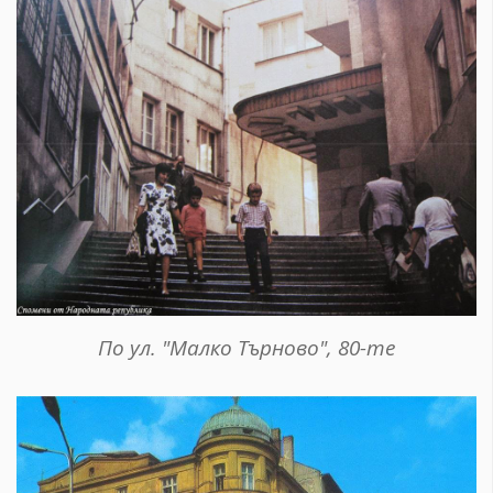
По ул. "Малко Търново", 80-те