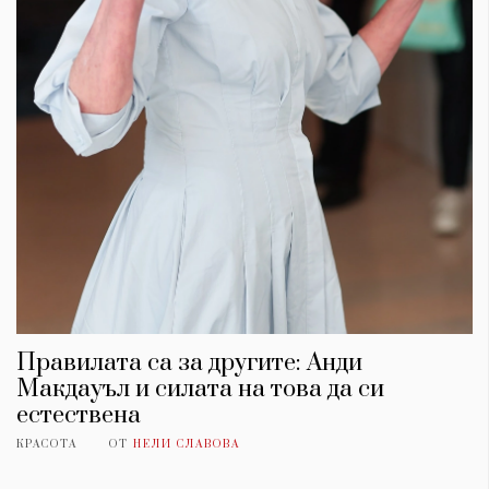
КАТЕГОРИИ
ЗА НАС
Правилата са за другите: Анди
Wine&Dine
Условия за
Макдауъл и силата на това да си
Подкасти
ползване
естествена
Мода
За нас
Dialogue
Реклама
КРАСОТА
ОТ
НЕЛИ СЛАВОВА
Изкуство
Политика за