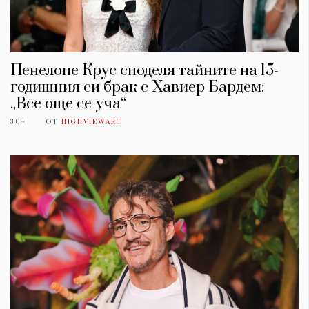
Пенелопе Крус споделя тайните на 15-
годишния си брак с Хавиер Бардем:
„Все още се уча“
30+
ОТ
HIGHVIEWART