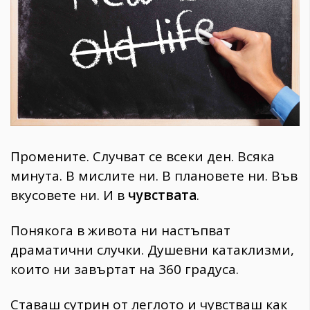
1970
30+
1710
Гурме
Пътувай
237
389
Здраве
Промените. Случват се всеки ден. Всяка
Gentlemen
минута. В мислите ни. В плановете ни. Във
382
вкусовете ни. И в
чувствата
.
Wellness
Понякога в живота ни настъпват
1817
драматични случки. Душевни катаклизми,
които ни завъртат на 360 градуса.
ПОСЛЕДВАЙТЕ
Ставаш сутрин от леглото и чувстваш как
НИ