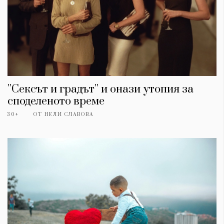
''Сексът и градът'' и онази утопия за
споделеното време
30+
ОТ
НЕЛИ СЛАВОВА