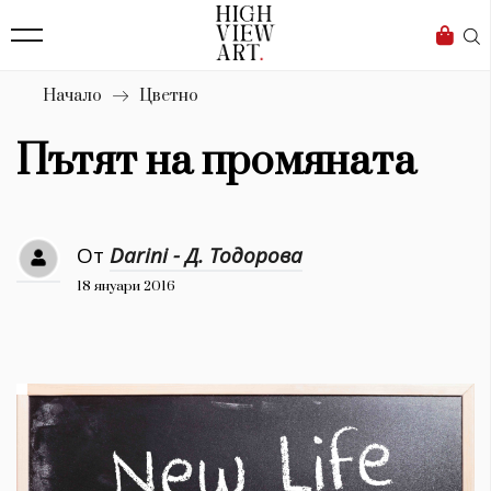
139
Бизнес
1633
Мода
Начало
Цветно
16
Dialogue
Пътят на промяната
Изкуство
4340
От
Darini - Д. Тодорова
Красота
18 януари 2016
777
Дизайн
1272
1188
Книги