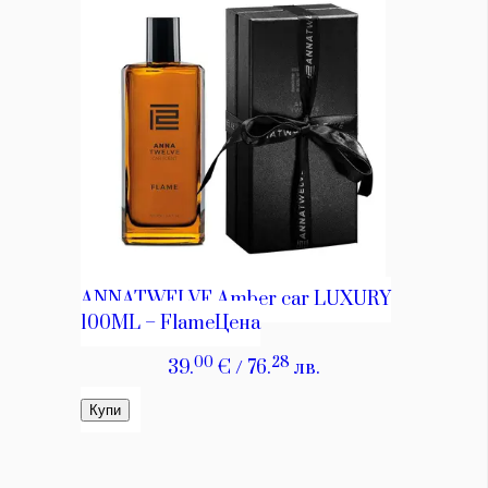
КАТЕГОРИИ
ЗА НАС
Wine&Dine
Условия за
Подкасти
ползване
Мода
За нас
Dialogue
Реклама
Изкуство
Политика за