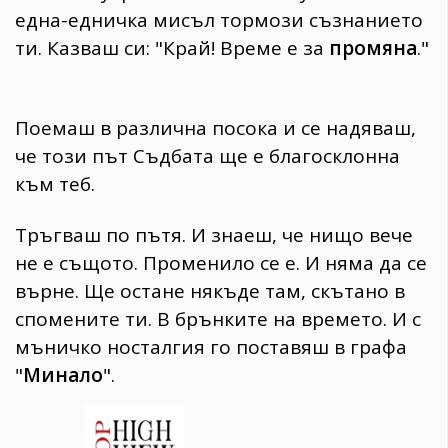
една-едничка мисъл тормози съзнанието
ти. Казваш си: "Край! Време е за
промяна
."
Поемаш в различна посока и се надяваш,
че този път Съдбата ще е благосклонна
към теб.
Тръгваш по пътя. И знаеш, че нищо вече
не е същото. Променило се е. И няма да се
върне. Ще остане някъде там, скътано в
спомените ти. В брънките на времето. И с
мъничко носталгия го поставяш в графа
"
Минало
".