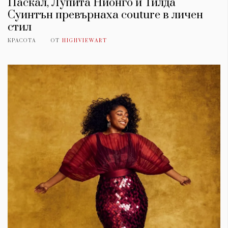
Паскал, Лупита Нионго и Тилда
Суинтън превърнаха couture в личен
стил
КРАСОТА
ОТ
HIGHVIEWART