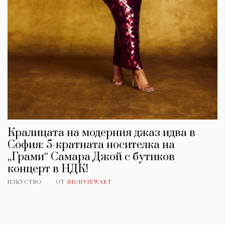
Кралицата на модерния джаз идва в
София: 5-кратната носителка на
„Грами“ Самара Джой с бутиков
концерт в НДК!
ИЗКУСТВО
ОТ
HIGHVIEWART