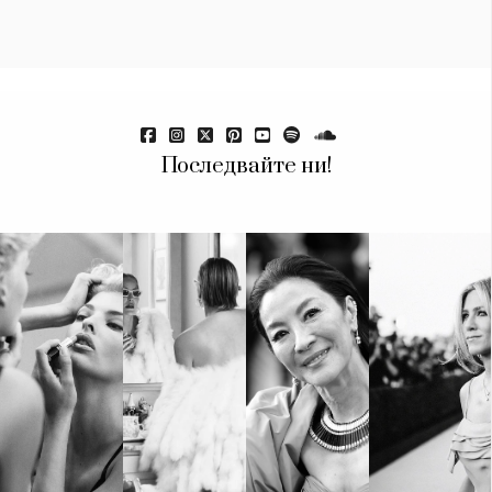
Красота
поверителност
Цветно
ModerenDom
Гурме
Пътувай
Wellness
СЛЕДВАЙТЕ НИ
Последвайте ни!
Facebook
Instagram
Twitter
Pinterest
YouTube
Spotify
Soundcloud
Ако нашият сайт ви харесва, можете да се абонирате за
седмичния ни нюзлетър тук:
© 2026, HighViewArt | Всички права запазени