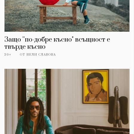
Защо ''по-добре късно" всъщност е
твърде късно
30+
ОТ
НЕЛИ СЛАВОВА