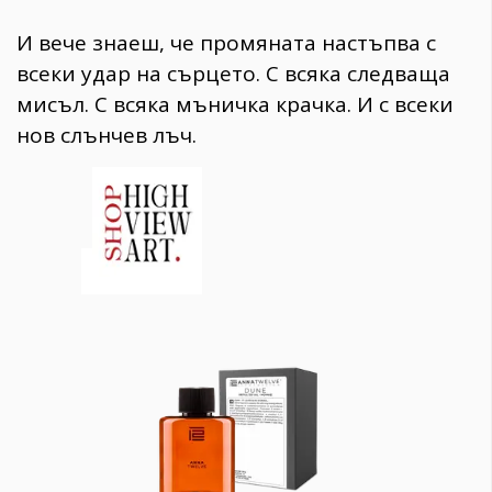
И вече знаеш, че промяната настъпва с
всеки удар на сърцето. С всяка следваща
мисъл. С всяка мъничка крачка. И с всеки
нов слънчев лъч.