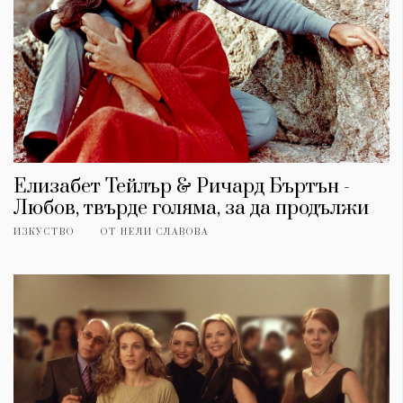
Елизабет Тейлър & Ричард Бъртън -
Любов, твърде голяма, за да продължи
ИЗКУСТВО
ОТ
НЕЛИ СЛАВОВА