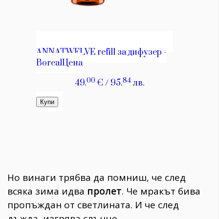
Но винаги трябва да помниш, че след
всяка зима идва
пролет
. Че мракът бива
пропъждан от светлината. И че след
дъжда, изгрява слънце.