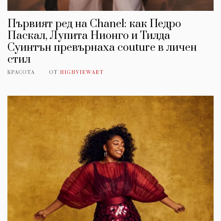
Първият ред на Chanel: как Педро
Паскал, Лупита Нионго и Тилда
Суинтън превърнаха couture в личен
стил
КРАСОТА
ОТ
HIGHVIEWART