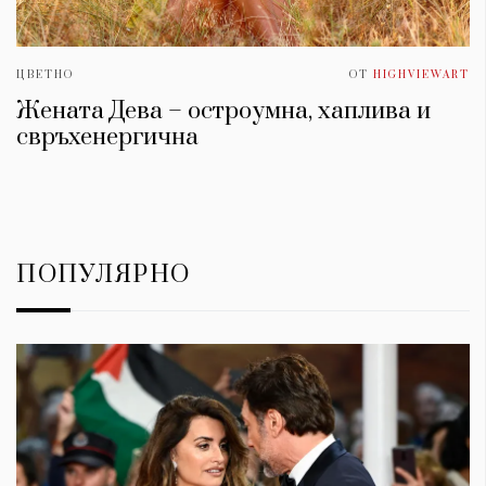
ЦВЕТНО
ОТ
HIGHVIEWART
Жената Дева – остроумна, хаплива и
свръхенергична
ПОПУЛЯРНО