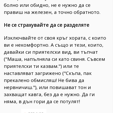
болно или обидно, не е нужно да се
правиш на железен, а точно обратното.
Не се страхувайте да се разделяте
Изключвайте от своя кръг хората, с които
ви е некомфортно. А също и тези, които,
давайки си приятелски вид, ви тъпчат
("Маша, напълняла си като свиня. Съвсем
приятелски ти казвам.") или те
наставляват загрижено ("Скъпа, пак
прекалено обмисляш! Не бива да
нервничиш."), или повишават тон и
захващат кавга, без да е нужно. Да ги
няма, в дън гори да се потулят!