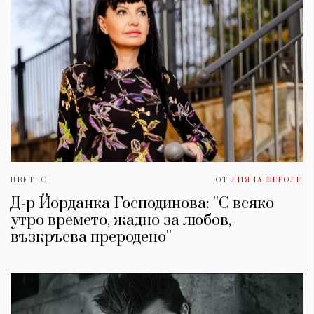
ЦВЕТНО
ОТ
ЛИЯНА ФЕРОЛИ
Д-р Йорданка Господинова: ''С всяко
утро времето, жадно за любов,
възкръсва преродено''