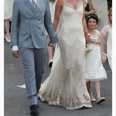
Красота
поверителност
Цветно
ModerenDom
Гурме
Пътувай
Wellness
СЛЕДВАЙТЕ НИ
Facebook
Instagram
Twitter
Pinterest
YouTube
Spotify
Soundcloud
Ако нашият сайт ви харесва, можете да се абонирате за
седмичния ни нюзлетър тук:
© 2026, HighViewArt | Всички права запазени