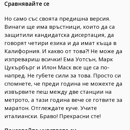
Сравнявайте се
Но само със своята предишна версия.
Винаги ще има връстници, които да са
защитили кандидатска дисертация, да
говорят четири езика и да имат къща в
Калифорния. И какво от това?! Не може да
изпревариш всички! Ема Уотсън, Марк
Цукърбърг и Илон Маск все ще са по-
напред. Не губете сили за това. Просто си
спомнете, че преди година не можехте да
извървите пеш между две станции на
метрото, а тази година вече се готвите за
маратон. Отглеждате куче. Учите
италиански. Браво! Прекрасни сте!