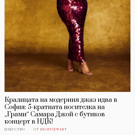
Кралицата на модерния джаз идва в
София: 5-кратната носителка на
„Грами“ Самара Джой с бутиков
концерт в НДК!
ИЗКУСТВО
ОТ
HIGHVIEWART