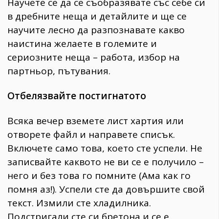
Научете се да се съобразявате със себе си
в дребните неща и детайлите и ще се
научите лесно да разпознавате какво
наистина желаете в големите и
сериозните неща – работа, избор на
партньор, пътувания.
Отбелязвайте постигнатото
Всяка вечер вземете лист хартия или
отворете файл и направете списък.
Включете само това, което сте успели. Не
записвайте каквото не ви се е получило –
него и без това го помните (Ама как го
помня аз!). Успели сте да довършите свой
текст. Измили сте хладилника.
Подстригали сте си бретона и се е