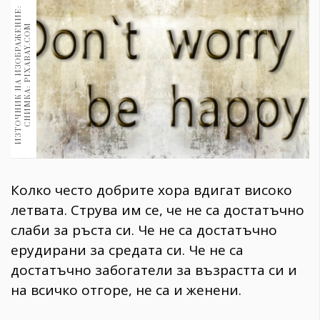
1970
И
З
Т
О
Ч
Н
И
К
Н
А
И
З
О
Б
Р
А
Ж
Е
Н
И
Е
:
С
Н
И
М
К
А
:
P
I
X
A
B
A
Y
.
C
O
30+
M
1709
Гурме
Пътувай
237
389
Здраве
Gentlemen
Колко често добрите хора вдигат високо
381
летвата. Струва им се, че не са достатъчно
слаби за ръста си. Че не са достатъчно
Wellness
ерудирани за средата си. Че не са
1815
достатъчно забогатели за възрастта си и
на всичко отгоре, не са и женени.
ПОСЛЕДВАЙТЕ
НИ