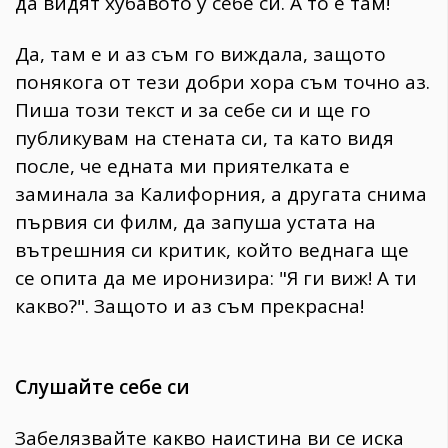
да видят хубавото у себе си. А то е там!
Да, там е и аз съм го виждала, защото
понякога от тези добри хора съм точно аз.
Пиша този текст и за себе си и ще го
публикувам на стената си, та като видя
после, че едната ми приятелката е
заминала за Калифорния, а другата снима
първия си филм, да запуша устата на
вътрешния си критик, който веднага ще
се опита да ме иронизира: "Я ги виж! А ти
какво?". Защото и аз съм прекрасна!
Слушайте себе си
Забелязвайте какво наистина ви се иска