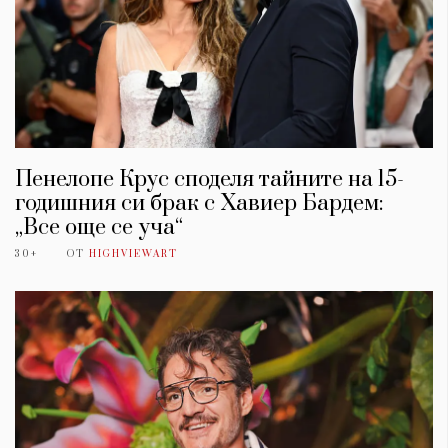
Пенелопе Крус споделя тайните на 15-
годишния си брак с Хавиер Бардем:
„Все още се уча“
30+
ОТ
HIGHVIEWART