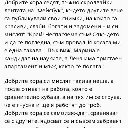
Добрите хора седят, тъжно скролвайки
лентата на "Фейсбук", където другите вече
са публикували свои снимки, на които са
красиви, слаби, богати и задомени – и си
мислят: "Край! Неспасяема съм! Откъдето
и да се погледна, съм провал. И косата ми
е една такава… Пък виж, Марина е
кандидат на науките, а Лена има тристаен
апартамент и мъж, както се полага".
Добрите хора си мислят такива неща, а
после отиват на работа, която е
сравнително хубава, а на тях им се струва,
че е гнусна и ще я работят до гроб.
Добрите хора се самоизяждат, сравняват
се с другите, ядосват се и съвсем забравят