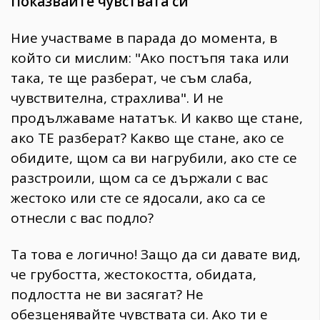
Показвайте чувствата си
Ние участваме в парада до момента, в
който си мислим: "Ако постъпя така или
така, те ще разберат, че съм слаба,
чувствителна, страхлива". И не
продължаваме нататък. И какво ще стане,
ако ТЕ разберат? Какво ще стане, ако се
обидите, щом са ви нагрубили, ако сте се
разстроили, щом са се държали с вас
жестоко или сте се ядосали, ако са се
отнесли с вас подло?
Та това е логично! Защо да си давате вид,
че грубостта, жестокостта, обидата,
подлостта не ви засягат? Не
обезценявайте чувствата си. Ако ти е