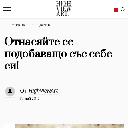
138
Бизнес
1633
Мода
Начало
Цветно
16
Dialogue
Отнасяйте се
Изкуство
подобаващо със себе
4338
си!
Красота
777
От
HighViewArt
Дизайн
13 май 2017
1272
1188
Книги