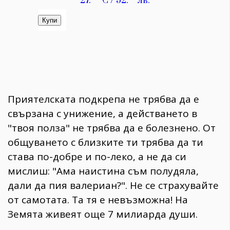
Приятелската подкрепа не трябва да е
свързана с унижение, а действането в
"твоя полза" не трябва да е болезнено. От
общуването с близките ти трябва да ти
става по-добре и по-леко, а не да си
мислиш: "Ама наистина съм полудяла,
дали да пия валериан?". Не се страхувайте
от самотата. Та тя е невъзможна! На
Земята живеят още 7 милиарда души.