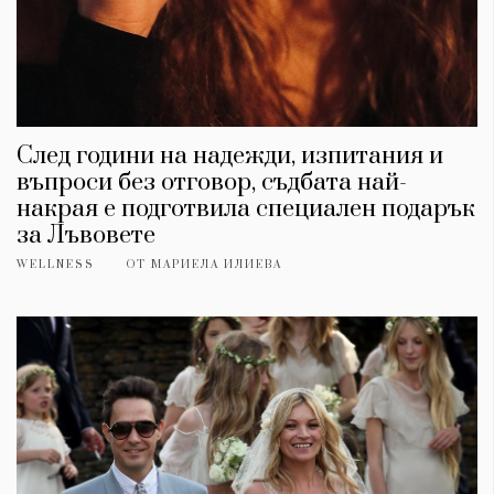
След години на надежди, изпитания и
въпроси без отговор, съдбата най-
накрая е подготвила специален подарък
за Лъвовете
WELLNESS
ОТ
МАРИЕЛА ИЛИЕВА
КАТЕГОРИИ
ЗА НАС
Wine&Dine
Условия за
Подкасти
ползване
Мода
За нас
Dialogue
Реклама
Изкуство
Политика за