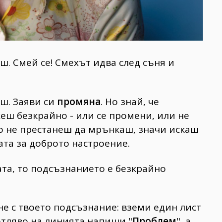
ш. Смей се! Смехът идва след съня и
ш. Заяви си
промяна
. Но знай, че
еш безкрайно - или се промени, или не
ко не престанеш да мрънкаш, значи искаш
ата за доброто настроение.
та, то подсъзнанието е безкрайно
не с твоето подсъзнание: вземи един лист
 отляво на линията напиши "
Проблем
", а