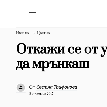
139
Бизнес
1633
Мода
16
Dialogue
Начало
Цветно
Изкуство
Откажи се от 
4340
да мрънкаш
777
Красота
1272
Дизайн
1188
Книги
От
Светла Трифонова
1970
30+
8 октомври 2017
1710