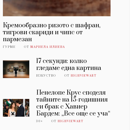
Кремообразно ризото с шафран,
тигрови скариди и чипс от
пармезан
ГУРМЕ
ОТ
МАРИЕЛА ИЛИЕВА
17 секунди: колко
гледаме една картина
ИЗКУСТВО
ОТ
HIGHVIEWART
Пенелопе Крус споделя
тайните на 15-годишния
си брак с Хавиер
Бардем: „Все още се уча“
30+
ОТ
HIGHVIEWART