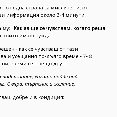
- от една страна са мислите ти, от
тази информация около 3-4 минути.
 му: "
Как аз ще се чувствам, когато реша
от които имаш нужда.
ешен - как се чувстваш от тази
ва и усещания по-дълго време - 7- 8
ани, заеми се с нещо друго.
подсъзнание, когато дойде най-
им.
С вяра, търпение и желание.
тваш добре и в кондиция: