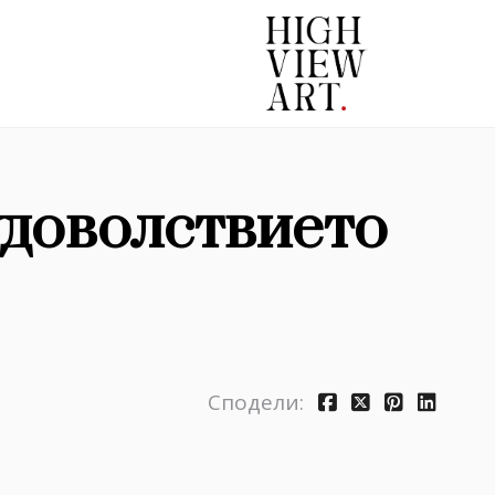
удоволствието
Сподели: