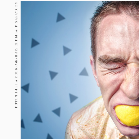
Гурме
ИЗТОЧНИК НА ИЗОБРАЖЕНИЕ: СНИМКА: PIXABAY.COM
237
Пътувай
389
Здраве
Gentlemen
382
1817
Wellness
ПОСЛЕДВАЙТЕ
НИ