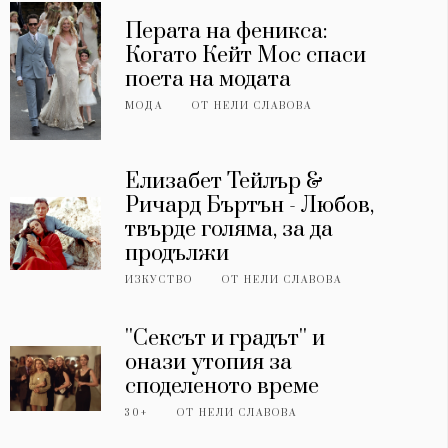
Перата на феникса:
Когато Кейт Мос спаси
поета на модата
МОДА
ОТ
НЕЛИ СЛАВОВА
Елизабет Тейлър &
Ричард Бъртън - Любов,
твърде голяма, за да
продължи
ИЗКУСТВО
ОТ
НЕЛИ СЛАВОВА
''Сексът и градът'' и
онази утопия за
споделеното време
30+
ОТ
НЕЛИ СЛАВОВА