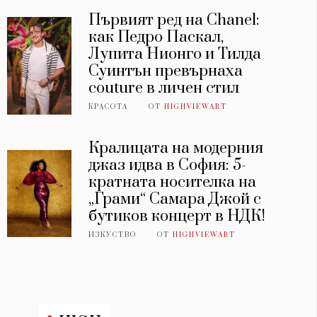
Първият ред на Chanel:
как Педро Паскал,
Лупита Нионго и Тилда
Суинтън превърнаха
couture в личен стил
КРАСОТА
ОТ
HIGHVIEWART
Кралицата на модерния
джаз идва в София: 5-
кратната носителка на
„Грами“ Самара Джой с
бутиков концерт в НДК!
ИЗКУСТВО
ОТ
HIGHVIEWART