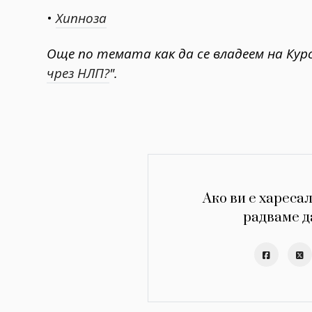
•
Хипноза
Още по темата как да се владеем на Курс
чрез НЛП?
".
Ако ви е харесал
радваме д