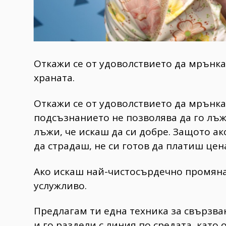
Откажи се от удоволствието да мрънка
храната.
Откажи се от удоволствието да мрънка
подсъзнанието не позволява да го лъж
лъжи, че искаш да си добре. Защото а
да страдаш, не си готов да платиш цен
Ако искаш най-чистосърдечно промяна
услужливо.
Предлагам ти една техника за свързва
и го раздели с линия по средата, като