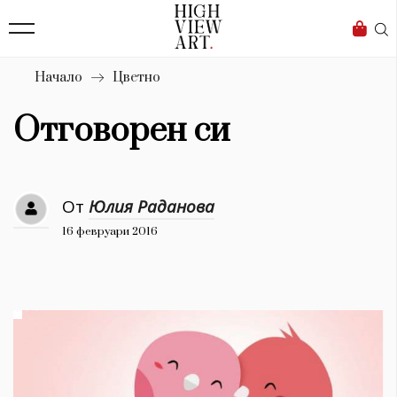
139
Бизнес
1633
Мода
Начало
Цветно
16
Dialogue
Отговорен си
Изкуство
4340
От
Юлия Раданова
Красота
16 февруари 2016
777
Дизайн
1272
1188
Книги