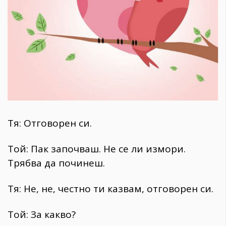
1970
30+
1710
Гурме
Пътувай
237
389
Здраве
Тя: Отговорен си.
Gentlemen
382
Той: Пак започваш. Не се ли измори.
Трябва да починеш.
Wellness
1817
Тя: Не, не, честно ти казвам, отговорен си.
ПОСЛЕДВАЙТЕ
Той: За какво?
НИ