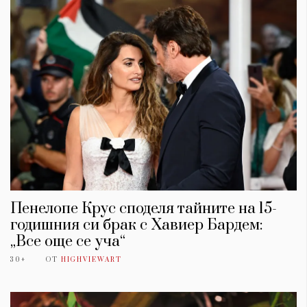
Пенелопе Крус споделя тайните на 15-
годишния си брак с Хавиер Бардем:
„Все още се уча“
30+
ОТ
HIGHVIEWART