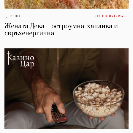
ЦВЕТНО
ОТ
HIGHVIEWART
Жената Дева – остроумна, хаплива и
свръхенергична