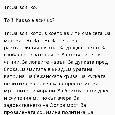
Тя: За всичко.
Той: Какво е всичко?
Тя: За всичкото, в което аз и ти сме сега. За
мен. За теб. За нея. За него. За
разхвърляния ни хол. За дъжда навън. За
глобалното затопляне. За мръсните ни
чинии. За локвите навън. За дупката пред
блока. За чалгата в Биад. За урагана
Катрина. За бежанската криза. За Руската
политика. За човешката простотия. За
мръсните ти чорапи. За бримката ми днес
и счупения ми нокът вчера. За
задръстването на Орлов мост. За
провалената социална политика. За