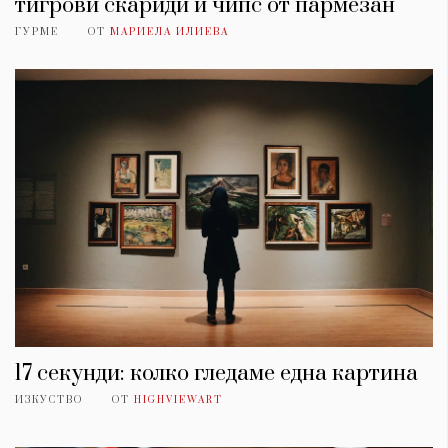
тигрови скариди и чипс от пармезан
ГУРМЕ
ОТ
МАРИЕЛА ИЛИЕВА
17 секунди: колко гледаме една картина
ИЗКУСТВО
ОТ
HIGHVIEWART