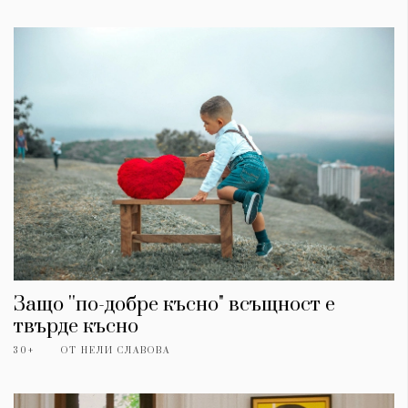
Красота
поверителност
Цветно
ModerenDom
Гурме
Пътувай
Wellness
СЛЕДВАЙТЕ НИ
Facebook
Instagram
Twitter
Pinterest
YouTube
Spotify
Soundcloud
Ако нашият сайт ви харесва, можете да се абонирате за
седмичния ни нюзлетър тук:
Защо ''по-добре късно" всъщност е
твърде късно
30+
ОТ
НЕЛИ СЛАВОВА
© 2026, HighViewArt | Всички права запазени