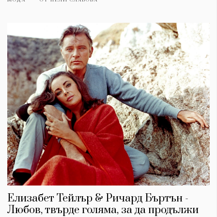
Елизабет Тейлър & Ричард Бъртън -
Любов, твърде голяма, за да продължи