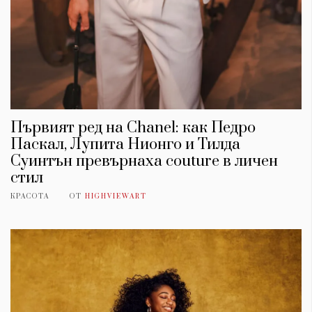
Първият ред на Chanel: как Педро
Паскал, Лупита Нионго и Тилда
Суинтън превърнаха couture в личен
стил
КРАСОТА
ОТ
HIGHVIEWART