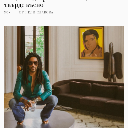
твърде късно
30+
ОТ
НЕЛИ СЛАВОВА
КАТЕГОРИИ
ЗА НАС
Wine&Dine
Условия за
Подкасти
ползване
Мода
За нас
Dialogue
Реклама
Изкуство
Политика за