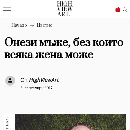
139
Бизнес
1633
Мода
Начало
Цветно
16
Dialogue
Онези мъже, без които
Изкуство
всяка жена може
4340
Красота
От
HighViewArt
777
21 септември 2017
Дизайн
1272
1188
Книги