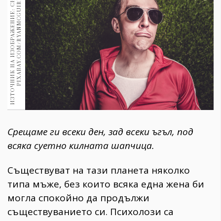
И
З
Т
О
Ч
Н
И
К
Н
А
И
З
О
Б
Р
А
Ж
Е
Н
И
Е
:
С
Н
И
М
К
А
:
P
I
X
A
B
A
Y
.
C
O
M
/
R
Y
A
N
M
C
G
U
I
R
E
1970
30+
1710
Гурме
Пътувай
237
389
Здраве
Gentlemen
Срещаме ги всеки ден, зад всеки ъгъл, под
382
всяка суетно килната шапчица.
Wellness
Съществуват на тази планета няколко
1817
типа мъже, без които всяка една жена би
могла спокойно да продължи
ПОСЛЕДВАЙТЕ
съществуванието си. Психолози са
НИ