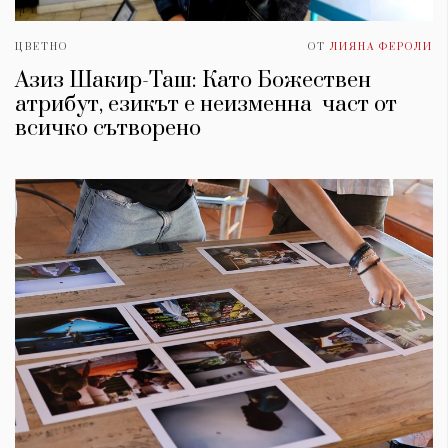
ЦВЕТНО
ОТ
ЛИЯНА ФЕРОЛИ
Азиз Шакир-Таш: Като Божествен
атрибут, езикът е неизменна част от
всичко сътворено