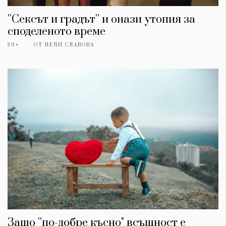
''Сексът и градът'' и онази утопия за
споделеното време
30+
ОТ
НЕЛИ СЛАВОВА
Защо ''по-добре късно" всъщност е