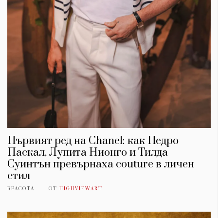
Първият ред на Chanel: как Педро
Паскал, Лупита Нионго и Тилда
Суинтън превърнаха couture в личен
стил
КРАСОТА
ОТ
HIGHVIEWART