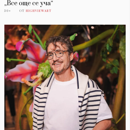
„Все още се уча“
30+
ОТ
HIGHVIEWART