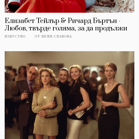
Елизабет Тейлър & Ричард Бъртън -
Любов, твърде голяма, за да продължи
ИЗКУСТВО
ОТ
НЕЛИ СЛАВОВА