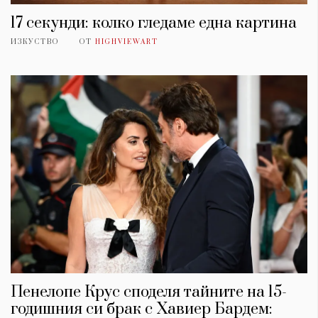
17 секунди: колко гледаме една картина
ИЗКУСТВО
ОТ
HIGHVIEWART
Пенелопе Крус споделя тайните на 15-
годишния си брак с Хавиер Бардем: