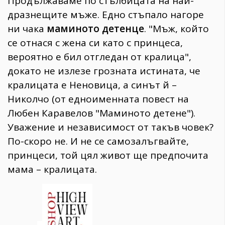
Продължаваме по стълбицата на най-
дразнещите мъже. Едно стъпало нагоре
ни чака
маминото детенце
. "Мъж, който
се отнася с жена си като с принцеса,
вероятно е бил отгледан от кралица",
докато не излезе грозната истината, че
кралицата е Неновица, а синът й –
Николчо (от едноименната повест на
Любен Каравелов "Маминото детене").
Уважение и независимост от такъв човек?
По-скоро не. И не се самозалъгвайте,
принцеси, той цял живот ще предпочита
мама – кралицата.