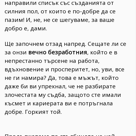
направили списък със създанията от
силния пол, от които е по-добре да се
пазим! И, не, не се шегуваме, за ваше
добро е, дами.
Ще започнем отзад напред. Сещате ли се
за онзи
вечно безработния
, който е в
непрестанно търсене на работа,
вдъхновение и просперитет, но, уви, все
не ги намира? Да, товa е мъжът, който
даже би ви упрекнал, че не разбирате
злочестата му съдба, защото сте имали
късмет и кариерата ви е потръгнала
добре. Горкият той.