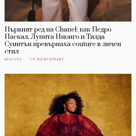
Първият ред на Chanel: как Педро
Паскал, Лупита Нионго и Тилда
Суинтън превърнаха couture в личен
стил
КРАСОТА
ОТ
HIGHVIEWART