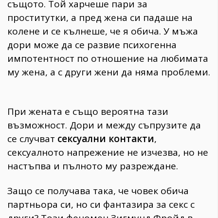
същото. Той харчеше пари за
проститутки, а пред жена си падаше на
колене и се кълнеше, че я обича. У мъжa
дори може да се развие психогенна
импотентност по отношение на любимата
му жена, а с други жени да няма проблеми.
При жената е също вероятна тази
възможност. Дори и между съпрузите да
се случват
сексуални контакти
,
сексуалното напрежение не изчезва, но не
настъпва и пълното му разреждане.
Защо се получава така, че човек обича
партньора си, но си фантазира за секс с
други? Този феномен Зигмунд Фройд в