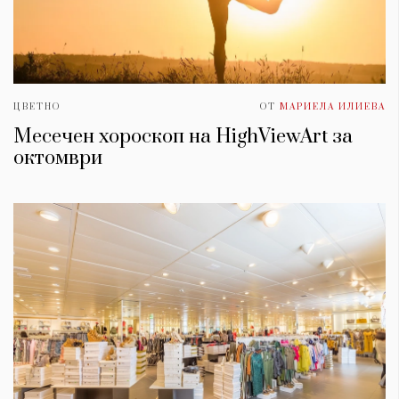
ЦВЕТНО
ОТ
МАРИЕЛА ИЛИЕВА
Месечен хороскоп на HighViewArt за
oктомври