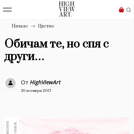
139
Бизнес
1633
Мода
Начало
Цветно
16
Dialogue
Обичам те, но спя с
Изкуство
други…
4339
Красота
От
HighViewArt
777
26 ноември 2017
Дизайн
1272
1188
Книги