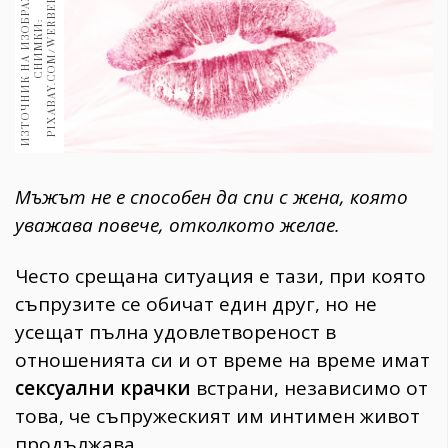
И
З
Т
О
Ч
Н
И
К
Н
А
И
З
О
Б
Р
А
Ж
Е
Н
И
Е
:
С
Н
И
М
К
И
P
I
X
A
B
A
Y
.
C
O
M
/
W
E
B
E
F
A
B
R
I
K
1970
30+
:
R
1709
Гурме
Пътувай
237
389
Мъжът не е способен да спи с жена, която
Здраве
уважава повече, отколкото желае.
Gentlemen
382
Често срещана ситуация е тази, при която
съпрузите се обичат един друг, но не
Wellness
усещат пълна удовлетвореност в
1816
отношенията си и от време на време имат
сексуални крачки
встрани, независимо от
това, че съпружеският им интимен живот
ПОСЛЕДВАЙТЕ
НИ
продължава.