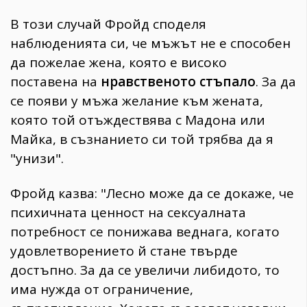
В този случай Фройд споделя
наблюденията си, че мъжът не е способен
да пожелае жена, която е високо
поставена на
нравственото стъпало
. За да
се появи у мъжа желание към жената,
която той отъждествява с Мадона или
Майка, в съзнанието си той трябва да я
"унизи".
Фройд казва: "Лесно може да се докаже, че
психичната ценност на сексуалната
потребност се понижава веднага, когато
удовлетворението й стане твърде
достъпно. За да се увеличи либидото, то
има нужда от ограничение,