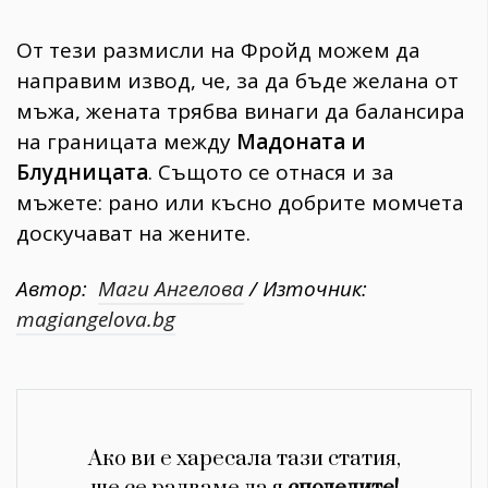
От тези размисли на Фройд можем да
направим извод, че, за да бъде желана от
мъжа, жената трябва винаги да балансира
на границата между
Мадоната и
Блудницата
. Същото се отнася и за
мъжете: рано или късно добрите момчета
доскучават на жените.
Автор:
Маги Ангелова
/ Източник:
magiangelova.bg
Ако ви е харесала тази статия,