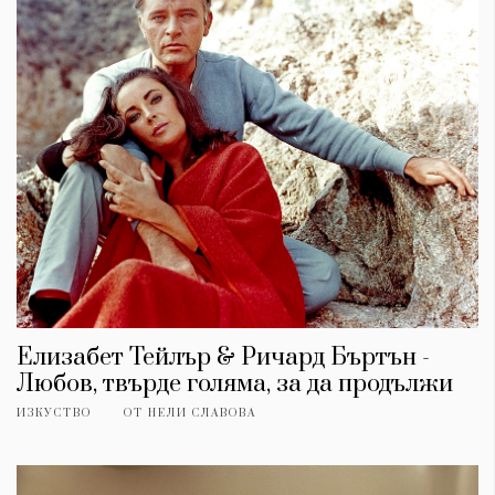
КАТЕГОРИИ
ЗА НАС
Елизабет Тейлър & Ричард Бъртън -
Wine&Dine
Условия за
Любов, твърде голяма, за да продължи
Подкасти
ползване
ИЗКУСТВО
ОТ
НЕЛИ СЛАВОВА
Мода
За нас
Dialogue
Реклама
Изкуство
Политика за