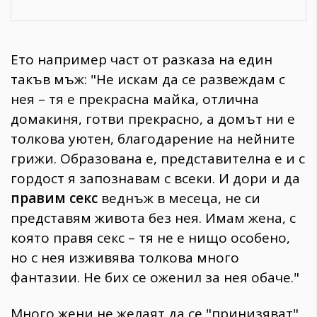
Ето например част от разказа на един
такъв мъж: "Не искам да се развеждам с
нея – тя е прекрасна майка, отлична
домакиня, готви прекрасно, а домът ни е
толкова уютен, благодарение на нейните
грижи. Образована е, представителна е и с
гордост я запознавам с всеки. И дори и да
правим секс
веднъж в месеца, не си
представям живота без нея. Имам жена, с
която правя секс – тя не е нищо особено,
но с нея изживява толкова много
фантазии. Не бих се оженил за нея обаче."
Много жени не желаят да се "принизяват"