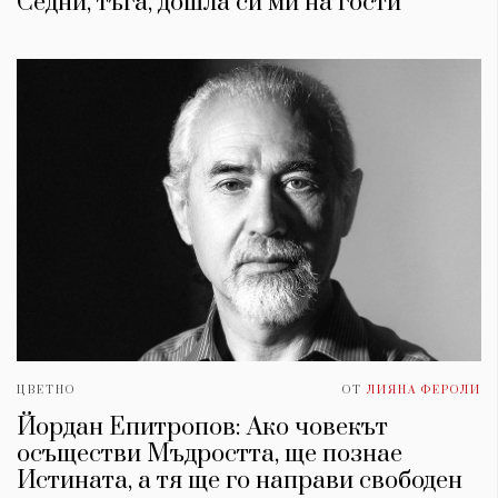
Седни, тъга, дошла си ми на гости
ЦВЕТНО
ОТ
ЛИЯНА ФЕРОЛИ
Йордан Епитропов: Ако човекът
осъществи Мъдростта, ще познае
Истината, а тя ще го направи свободен