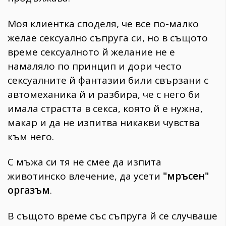
Моя клиентка споделя, че все по-малко
желае сексуално съпруга си, но в същото
време сексуалното й желание не е
намаляло по принцип и дори често
сексуалните й фантазии били свързани с
автомеханика й и разбира, че с него би
имала страстта в секса, която й е нужна,
макар и да не изпитва никакви чувства
към него.
С мъжа си тя не смее да изпита
животинско влечение, да усети
"мръсен"
оргазъм
.
В същото време със съпруга й се случваше