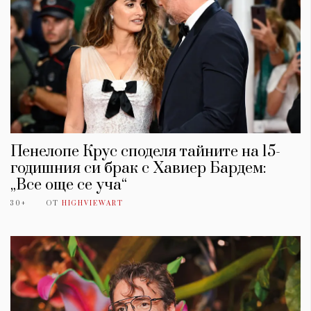
Пенелопе Крус споделя тайните на 15-
годишния си брак с Хавиер Бардем:
„Все още се уча“
30+
ОТ
HIGHVIEWART