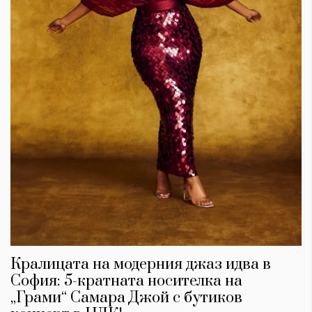
Кралицата на модерния джаз идва в
София: 5-кратната носителка на
„Грами“ Самара Джой с бутиков