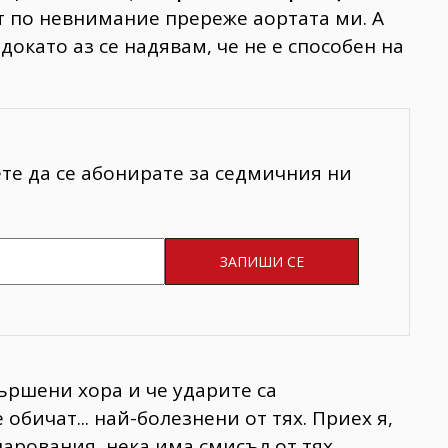
т по невнимание пререже аортата ми. А
 докато аз се надявам, че не е способен на
ете да се абонирате за седмичния ни
ършени хора и че ударите са
обичат... най-болезнени от тях. Приех я,
арования, нека има смисъл от тях.