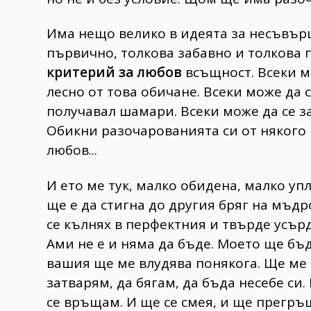
Има нещо велико в идеята за несъвърш
първично, толкова забавно и толкова 
критерий за любов
всъщност. Всеки м
лесно от това обичане. Всеки може да с
получавал шамари. Всеки може да се з
Обикни разочарованията си от някого 
любов...
И ето ме тук, малко обидена, малко уп
ще е да стигна до другия бряг на мъдр
се кълнях в перфектния и твърде усърд
Ами не е и няма да бъде. Моето ще бъ
вашия ще ме влудява понякога. Ще ме к
затварям, да бягам, да бъда несебе си.
се връщам. И ще се смея, и ще прегръ