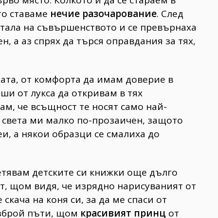
рво място. Колкото и да се стараем в
то ставаме
нечие разочарование
. След
стала на съвършенството и се превърнаха
, а аз спрях да търся оправдания за тях,
тата, от комфорта да имам доверие в
ши от лукса да откривам в тях
ам, че всъщност те носят само най-
 света ми малко по-прозаичен, защото
и, а някои образци се смалиха до
ветявам детските си книжки още дълго
т, щом видя, че изрядно нарисуваният от
скача на коня си, за да ме спаси от
зброй пъти, щом
красивият принц
от