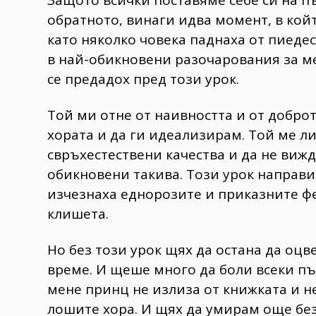
Защото всички поставяме себе си на пъ
обратното, винаги идва момент, в кой
като няколко човека паднаха от пиеде
в най-обикновени разочарования за мен
се предадох пред този урок.
Той ми отне от наивността и от добро
хората и да ги идеализирам. Той ме ли
свръхестествени качества и да не вижд
обикновени такива. Този урок направи
изчезнаха еднорозите и приказните фе
клишета.
Но без този урок щях да остана да оц
време. И щеше много да боли всеки пъ
мене принц не излиза от книжката и не 
лошите хора. И щях да умирам още бе