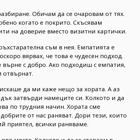
азбиране. Обичам да се очаровам от тях.
обено когато е покрито. Скъсявам
ити на доверие вместо визитни картички.
ръхстарателна съм в нея. Емпатията е
оскоро вярвах, че това е чудесен подход.
се върне с добро. Ако подходиш с емпатия,
и отвърнат.
искаше да ми каже нещо за хората. А аз
едък затвърди намеците си. Колкото и да
това по трудния начин. Хората сме
добрите от нас раняват. Дори тези, които
ий приятел, всички раняваме.