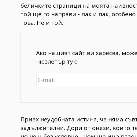
беличките страници на моята наивнос
той ще го направи - пак и пак, особено
това. Не и той.
Ако нашият сайт ви харесва, мож
нюзлетър тук:
Приех неудобната истина, че няма съв
задължителни. Дори от онези, които те 
но не и без условие. Щом ще има разоч