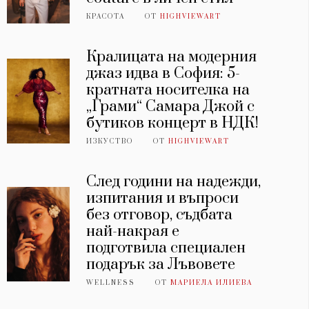
КРАСОТА
ОТ
HIGHVIEWART
Кралицата на модерния
джаз идва в София: 5-
кратната носителка на
„Грами“ Самара Джой с
бутиков концерт в НДК!
ИЗКУСТВО
ОТ
HIGHVIEWART
След години на надежди,
изпитания и въпроси
без отговор, съдбата
най-накрая е
подготвила специален
подарък за Лъвовете
WELLNESS
ОТ
МАРИЕЛА ИЛИЕВА