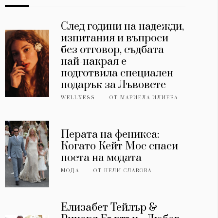
След години на надежди,
изпитания и въпроси
без отговор, съдбата
най-накрая е
подготвила специален
подарък за Лъвовете
WELLNESS
ОТ
МАРИЕЛА ИЛИЕВА
Перата на феникса:
Когато Кейт Мос спаси
поета на модата
МОДА
ОТ
НЕЛИ СЛАВОВА
Елизабет Тейлър &