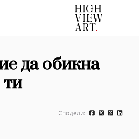
е да обикна
 ти
Сподели: