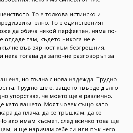
енството. То е толкова истинско и
предизвикателно. То е единственият
оже да обича някой перфектен, няма по-
е отдаде там, където никога не е
акълне във вярност към безгрешния.
и нека тогава да започне разговорът за
лашена, но пълна с нова надежда. Трудно
остта. Трудно ще е, защото твърде дълго
но упорствах, че моето ще е различно.
де като вашето. Моят човек също като
ара да плача, да се тръшкам, да се
 Но ако имам късмет, след всичко това ще
щам, и ще наричам себе си или пък него