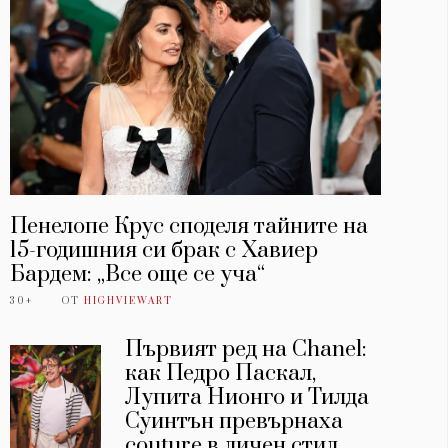
Пенелопе Крус споделя тайните на
15-годишния си брак с Хавиер
Бардем: „Все още се уча“
30+
ОТ
HIGHVIEWART
Първият ред на Chanel:
как Педро Паскал,
Лупита Нионго и Тилда
Суинтън превърнаха
couture в личен стил