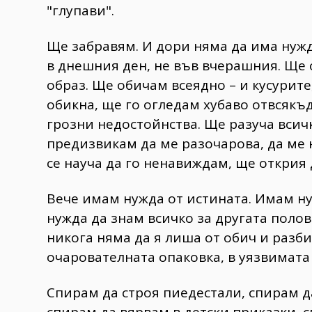
"глупави".
Ще забравям. И дори няма да има нуж
в днешния ден, не във вчерашния. Ще 
образ. Ще обичам всеядно – и кусурите
обикна, ще го огледам хубаво отвсякъд
грозни недостойнства. Ще разуча всич
предизвикам да ме разочарова, да ме н
се науча да го ненавиждам, ще открия 
Вече имам нужда от истината. Имам н
нужда да знам всичко за другата полови
никога няма да я лиша от обич и разби
очарователната опаковка, в уязвимат
Спирам да строя пиедестали, спирам д
спирам да вярвам в детски приказки, с