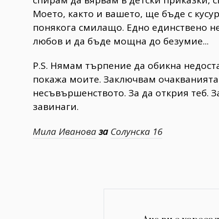
Моето, както и вашето, ще бъде с кусу
понякога смилащо. Едно единствено не
любов и да бъде мощна до безумие...
P.S. Нямам търпение да обикна недоста
покажа моите. Заключвам очакванията 
несъвършенството. За да открия теб. З
завинаги.
Мила Иванова
за
Солунска 16