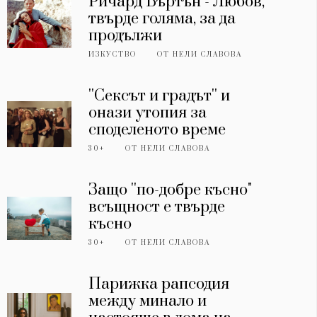
Ричард Бъртън - Любов,
твърде голяма, за да
продължи
ИЗКУСТВО
ОТ
НЕЛИ СЛАВОВА
''Сексът и градът'' и
онази утопия за
споделеното време
30+
ОТ
НЕЛИ СЛАВОВА
Защо ''по-добре късно"
всъщност е твърде
късно
30+
ОТ
НЕЛИ СЛАВОВА
Парижка рапсодия
между минало и