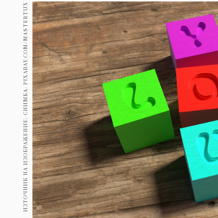
Гурме
ИЗТОЧНИК НА ИЗОБРАЖЕНИЕ: СНИМКА: PIXABAY.COM/MASTERTUX
237
Пътувай
389
Здраве
Gentlemen
381
1815
Wellness
ПОСЛЕДВАЙТЕ
НИ