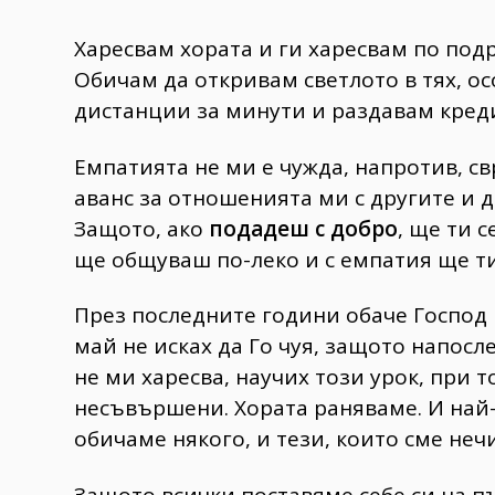
Харесвам хората и ги харесвам по подр
Обичам да откривам светлото в тях, ос
дистанции за минути и раздавам кред
Емпатията не ми е чужда, напротив, св
аванс за отношенията ми с другите и д
Защото, ако
подадеш с добро
, ще ти 
ще общуваш по-леко и с емпатия ще т
През последните години обаче Господ 
май не исках да Го чуя, защото напосл
не ми харесва, научих този урок, при 
несъвършени. Хората раняваме. И най-
обичаме някого, и тези, които сме неч