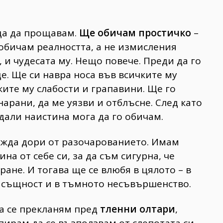
да да прощавам.
Ще обичам простичко
–
обичам реалността, а не измисления
, и чудесата му. Нещо повече. Преди да го
е. Ще си навра носа във всичките му
ките му слабости и грапавини. Ще го
арани, да ме уязви и отблъсне. След като
дали наистина мога да го обичам.
ужда дори от разочарованието. Имам
на от себе си, за да съм сигурна, че
ране. И тогава ще се влюбя в цялото – в
а същност и в тъмното несъвършенство.
а се прекланям пред
тленни олтари
,
пирам да се възползвам от слепотата си.