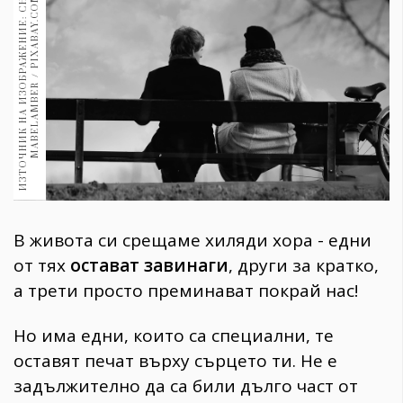
И
З
Т
О
Ч
Н
И
К
Н
А
И
З
О
Б
Р
А
Ж
Е
Н
И
Е
:
С
Н
И
М
К
А
:
M
A
B
E
L
A
M
B
E
R
/
P
I
X
A
B
A
Y
.
C
O
M
1970
30+
1710
Гурме
Пътувай
237
389
Здраве
Gentlemen
В живота си срещаме хиляди хора - едни
382
от тях
остават завинаги
, други за кратко,
а трети просто преминават покрай нас!
Wellness
1817
Но има едни, които са специални, те
оставят печат върху сърцето ти. Не е
ПОСЛЕДВАЙТЕ
задължително да са били дълго част от
НИ