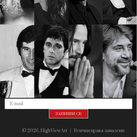
Красота
поверителност
Цветно
ModerenDom
Гурме
Пътувай
Wellness
СЛЕДВАЙТЕ НИ
Facebook
Instagram
Twitter
Pinterest
YouTube
Spotify
Soundcloud
Ако нашият сайт ви харесва, можете да се абонирате за
седмичния ни нюзлетър тук:
© 2026, HighViewArt | Всички права запазени