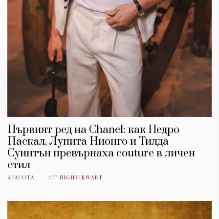
Първият ред на Chanel: как Педро
Паскал, Лупита Нионго и Тилда
Суинтън превърнаха couture в личен
стил
КРАСОТА
ОТ
HIGHVIEWART