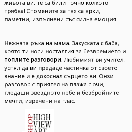
живота ви, те са били точно колкото
трябва! Спомените за тях са ярки,
паметни, изпълнени със силна емоция.
Нежната ръка на мама. Закуската с баба,
която ти носи носталгия за безвремието и
топлите разговори
. Любимият ви учител,
успял да ви предаде частичка от своето
знание и е докоснал сърцето ви. Онзи
разговор с приятел на плажа с очи,
гледащи звездното небе и безбройните
мечти, изречени на глас.