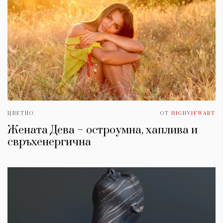
ЦВЕТНО
ОТ
HIGHVIEWART
Жената Дева – остроумна, хаплива и
свръхенергична