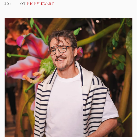
30+
ОТ
HIGHVIEWART