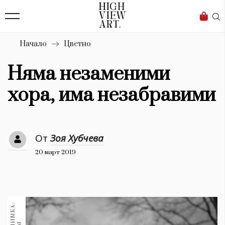
139
Бизнес
1633
Мода
Начало
Цветно
16
Dialogue
Няма незаменими
Изкуство
хора, има незабравими
4340
Красота
От
Зоя Хубчева
777
20 март 2019
Дизайн
1272
1188
Книги