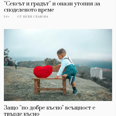
''Сексът и градът'' и онази утопия за
споделеното време
30+
ОТ
НЕЛИ СЛАВОВА
Защо ''по-добре късно" всъщност е
твърде късно