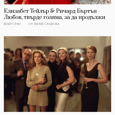
Елизабет Тейлър & Ричард Бъртън -
Любов, твърде голяма, за да продължи
ИЗКУСТВО
ОТ
НЕЛИ СЛАВОВА