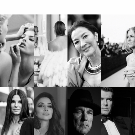
КАТЕГОРИИ
ЗА НАС
Wine&Dine
Условия за
Подкасти
ползване
Мода
За нас
Dialogue
Реклама
Изкуство
Политика за