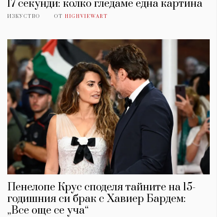
17 секунди: колко гледаме една картина
ИЗКУСТВО
ОТ
HIGHVIEWART
Пенелопе Крус споделя тайните на 15-
годишния си брак с Хавиер Бардем:
„Все още се уча“