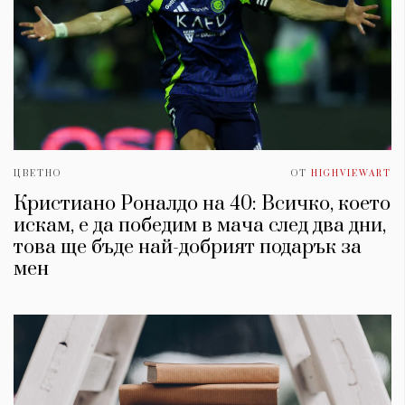
ЦВЕТНО
ОТ
HIGHVIEWART
Кристиано Роналдо на 40: Всичко, което
искам, е да победим в мача след два дни,
това ще бъде най-добрият подарък за
мен