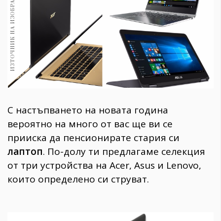
ИЗТОЧНИК НА ИЗОБРАЖЕНИЕ:
1970
30+
1710
Гурме
Пътувай
237
389
Здраве
С настъпването на новата година
Gentlemen
вероятно на много от вас ще ви се
382
прииска да пенсионирате стария си
лаптоп
. По-долу ти предлагаме селекция
Wellness
от три устройства на Acer, Asus и Lenovo,
1817
които определено си струват.
ПОСЛЕДВАЙТЕ
НИ