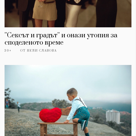
''Сексът и градът'' и онази утопия за
споделеното време
30+
ОТ
НЕЛИ СЛАВОВА
КАТЕГОРИИ
ЗА НАС
Wine&Dine
Условия за
Подкасти
ползване
Мода
За нас
Dialogue
Реклама
Изкуство
Политика за