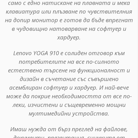
само с едно натискане на плавната и мека
клавиатура или плъзване пo чувствителния
на допир монитор е готов да бъде впрегнат
в чудовищно натоварване на софтуер и
хардуер.
Lenovo YOGA 910 е солиден отговор към
потребителите на все по-силното
естествено търсене на функционалност и
дизайн в съчетание със съвършено
асемблиран софтуер и хардуер. И най-вече
може да покрие необходимостта от все по-
леки, изчистени и същевременно мощни
мултимедийни устройства.
Имаш нужда от бърз преглед на файлове,
документи, презентация, снимките от