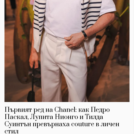
Първият ред на Chanel: как Педро
Паскал, Лупита Нионго и Тилда
Суинтън превърнаха couture в личен
стил