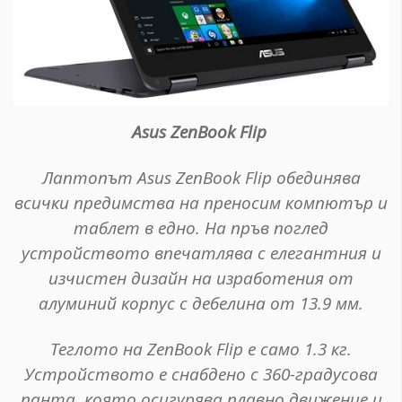
Asus ZenBook Flip
Лаптопът Asus ZenBook Flip обединява
всички предимства на преносим компютър и
таблет в едно. На пръв поглед
устройството впечатлява с елегантния и
изчистен дизайн на изработения от
алуминий корпус с дебелина от 13.9 мм.
Теглото на ZenBook Flip е само 1.3 кг.
Устройството е снабдено с 360-градусова
панта, която осигурява плавно движение и