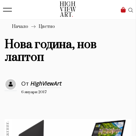
139
Бизнес
1633
Мода
Начало
Цветно
16
Dialogue
Нова година, нов
Изкуство
лаптоп
4340
Красота
От
HighViewArt
777
6 януари 2017
Дизайн
1272
1188
Книги