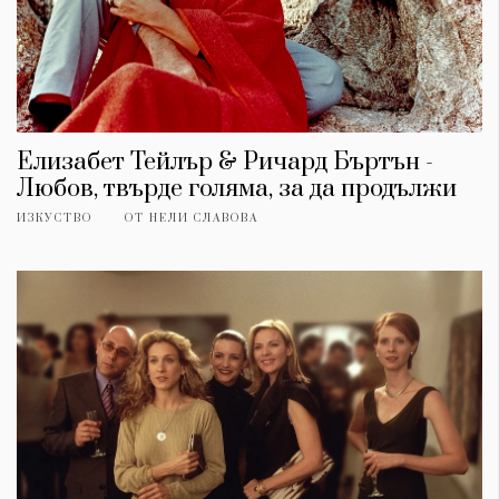
Елизабет Тейлър & Ричард Бъртън -
Любов, твърде голяма, за да продължи
ИЗКУСТВО
ОТ
НЕЛИ СЛАВОВА