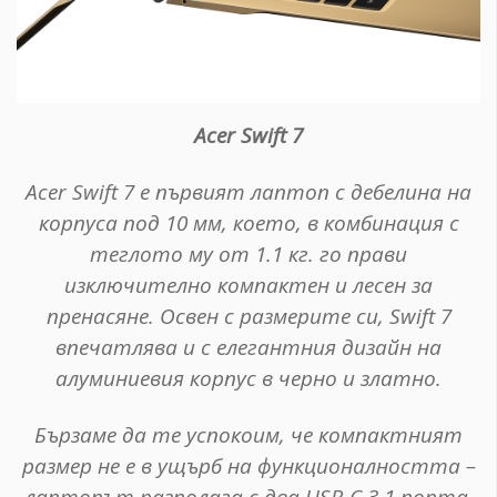
Acer Swift 7
Acer Swift 7 е първият лаптоп с дебелина на
корпуса под 10 мм, което, в комбинация с
теглото му от 1.1 кг. го прави
изключително компактен и лесен за
пренасяне. Освен с размерите си, Swift 7
впечатлява и с елегантния дизайн на
алуминиевия корпус в черно и златно.
Бързаме да те успокоим, че компактният
размер не е в ущърб на функционалността –
лаптопът разполага с два USB-C 3.1 порта,