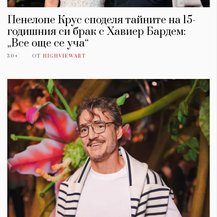
Пенелопе Крус споделя тайните на 15-
годишния си брак с Хавиер Бардем:
„Все още се уча“
30+
ОТ
HIGHVIEWART