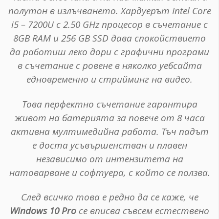
полутон в излъчването. Хардуерът Intel Core
i5 – 7200U с 2.50 GHz процесор в съчетание с
8GB RAM и 256 GB SSD дава спокойствието
да работиш леко дори с графични програми
в съчетание с ровене в няколко уебсайта
едновременно и стрийминг на видео.
Това перфектно съчетание гарантира
живот на батерията за повече от 8 часа
активна мултимедийна работа. Тъч падът
е доста усъвършенстван и плавен
независимо от интензитета на
натоварване и софтуера, с който се ползва.
След всичко това е редно да се каже, че
Windows 10 Pro
се вписва съвсем естествено