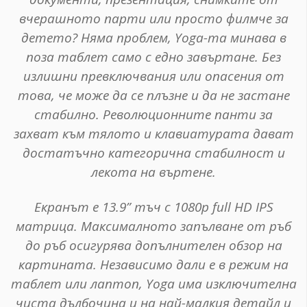
вчерашното парти или просто филмче за
детето? Няма проблем, Yoga-та минава в
поза таблет само с едно завъртане. Без
излишни превключвания или опасения от
това, че може да се плъзне и да не застане
стабилно. Революционните панти за
захват към тялото и клавиатурата дават
достатъчно категорична стабилност и
лекота на въртене.
Екранът е 13.9” тъч с 1080p full HD IPS
матрица. Максималното запълване от ръб
до ръб осигурява допълнителен обзор на
картината. Независимо дали е в режим на
таблет или лаптоп, Yoga има изключителна
чиста дълбочина и на най-малкия детайл и