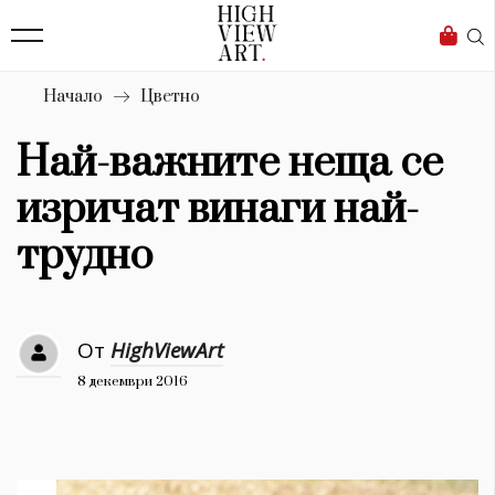
139
Бизнес
1633
Мода
Начало
Цветно
16
Dialogue
Най-важните неща се
Изкуство
изричат винаги най-
4340
трудно
Красота
777
От
HighViewArt
Дизайн
8 декември 2016
1272
1188
Книги