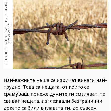
1970
И
З
Т
О
Ч
Н
И
К
Н
А
И
З
О
Б
Р
А
Ж
Е
Н
И
Е
:
С
Н
И
М
К
А
:
P
I
X
A
B
A
Y
.
C
O
30+
1710
Гурме
M
Пътувай
237
389
Здраве
Gentlemen
382
Най-важните неща се изричат винаги най-
Wellness
трудно. Това са нещата, от които се
1817
срамуваш
, понеже думите ги смаляват, те
свиват нещата, изглеждали безгранични
ПОСЛЕДВАЙТЕ
докато са били в главата ти, до съвсем
НИ