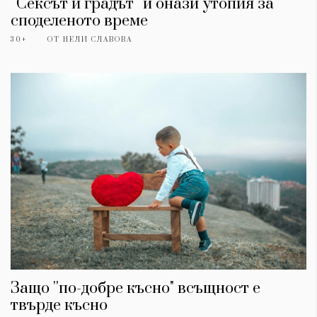
''Сексът и градът'' и онази утопия за
споделеното време
30+
ОТ
НЕЛИ СЛАВОВА
Защо ''по-добре късно" всъщност е
твърде късно