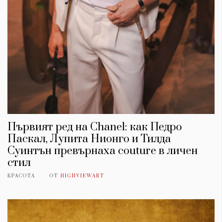
Първият ред на Chanel: как Педро
Паскал, Лупита Нионго и Тилда
Суинтън превърнаха couture в личен
стил
КРАСОТА
ОТ
HIGHVIEWART