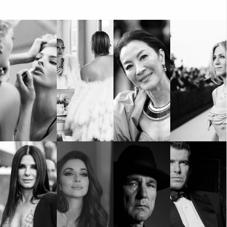
КАТЕГОРИИ
ЗА НАС
Wine&Dine
Условия за
Подкасти
ползване
Мода
За нас
Dialogue
Реклама
Изкуство
Политика за