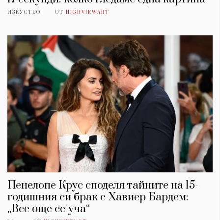
ИЗКУСТВО
ОТ
HIGHVIEWART
Пенелопе Крус споделя тайните на 15-
годишния си брак с Хавиер Бардем:
„Все още се уча“