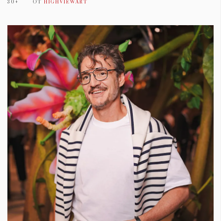
30+
ОТ
HIGHVIEWART