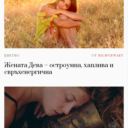
ЦВЕТНО
ОТ
HIGHVIEWART
Жената Дева – остроумна, хаплива и
свръхенергична