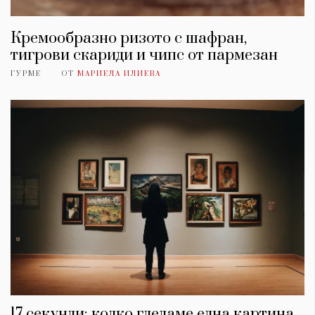
Кремообразно ризото с шафран,
тигрови скариди и чипс от пармезан
ГУРМЕ
ОТ
МАРИЕЛА ИЛИЕВА
17 секунди: колко гледаме една картина