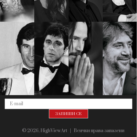
Красота
поверителност
Цветно
ModerenDom
Гурме
Пътувай
Wellness
СЛЕДВАЙТЕ НИ
Facebook
Instagram
Twitter
Pinterest
YouTube
Spotify
Soundcloud
Ако нашият сайт ви харесва, можете да се абонирате за
седмичния ни нюзлетър тук:
© 2026, HighViewArt | Всички права запазени