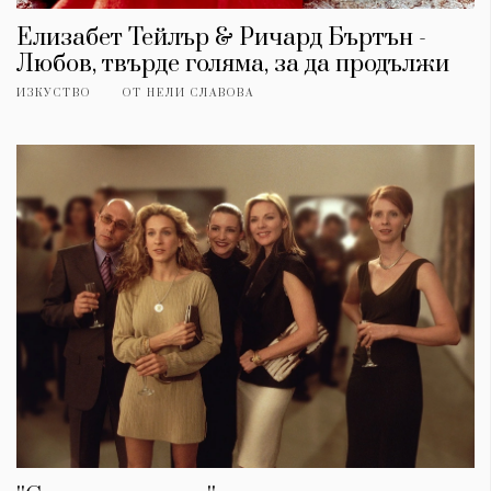
Елизабет Тейлър & Ричард Бъртън -
Любов, твърде голяма, за да продължи
ИЗКУСТВО
ОТ
НЕЛИ СЛАВОВА