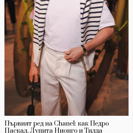
Първият ред на Chanel: как Педро
Паскал, Лупита Нионго и Тилда