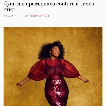
Суинтън превърнаха couture в личен
стил
КРАСОТА
ОТ
HIGHVIEWART