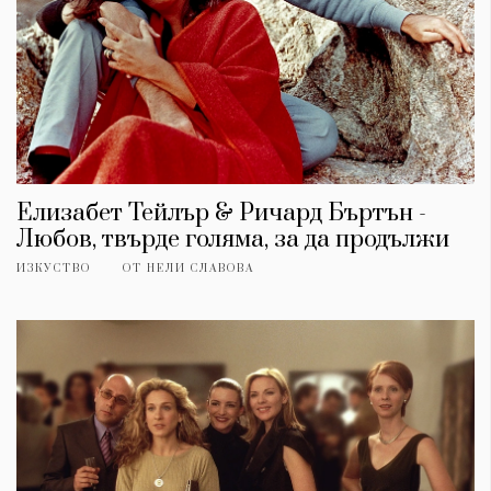
Елизабет Тейлър & Ричард Бъртън -
Любов, твърде голяма, за да продължи
ИЗКУСТВО
ОТ
НЕЛИ СЛАВОВА