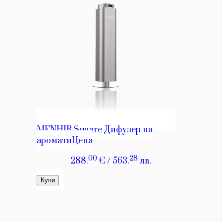
Красота
поверителност
Цветно
ModerenDom
Гурме
Пътувай
Wellness
СЛЕДВАЙТЕ НИ
Facebook
Instagram
Twitter
Pinterest
YouTube
Spotify
Soundcloud
Ако нашият сайт ви харесва, можете да се абонирате за
седмичния ни нюзлетър тук:
© 2026, HighViewArt | Всички права запазени