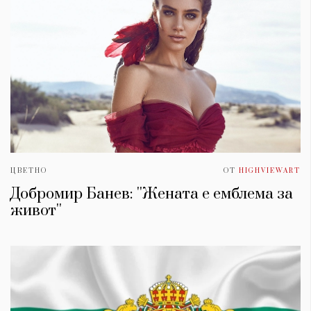
ЦВЕТНО
ОТ
HIGHVIEWART
Добромир Банев: ''Жената е емблема за
живот''