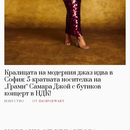
Кралицата на модерния джаз идва в
София: 5-кратната носителка на
„Грами“ Самара Джой с бутиков
концерт в НДК!
ИЗКУСТВО
ОТ
HIGHVIEWART