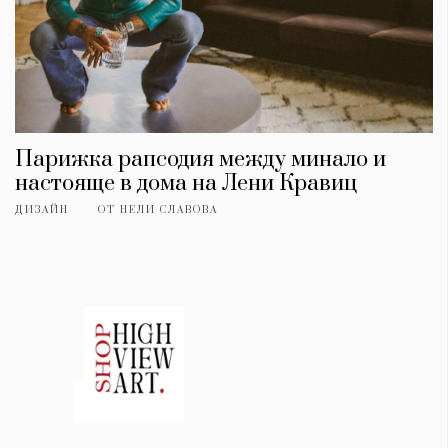
Парижка рапсодия между минало и
настояще в дома на Лени Кравиц
ДИЗАЙН
ОТ
НЕЛИ СЛАВОВА
КАТЕГОРИИ
ЗА НАС
Wine&Dine
Условия за
Подкасти
ползване
Мода
За нас
Dialogue
Реклама
Изкуство
Политика за