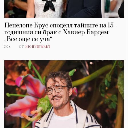
Пенелопе Крус споделя тайните на 15-
годишния си брак с Хавиер Бардем:
„Все още се уча“
30+
ОТ
HIGHVIEWART