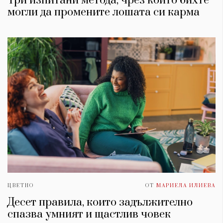
Три изпитани метода, чрез които бихте
могли да промените лошата си карма
ЦВЕТНО
ОТ
МАРИЕЛА ИЛИЕВА
Десет правила, които задължително
спазва умният и щастлив човек