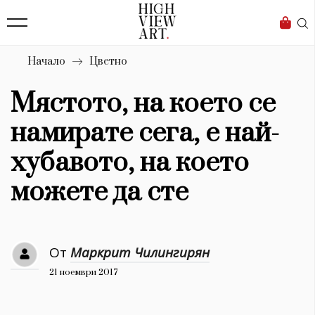
139
Бизнес
1633
Мода
Начало
Цветно
16
Dialogue
Мястото, на което се
Изкуство
намирате сега, е най-
4340
хубавото, на което
Красота
можете да сте
777
Дизайн
От
Маркрит Чилингирян
1272
21 ноември 2017
1188
Книги