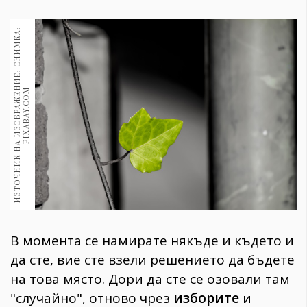
1970
30+
И
З
Т
О
Ч
Н
И
К
Н
А
И
З
О
Б
Р
А
Ж
Е
Н
И
Е
:
С
Н
И
М
К
А
:
P
I
X
A
B
A
Y
.
C
O
1710
Гурме
Пътувай
M
237
389
Здраве
Gentlemen
382
Wellness
В момента се намирате някъде и където и
1817
да сте, вие сте взели решението да бъдете
на това място. Дори да сте се озовали там
ПОСЛЕДВАЙТЕ
"случайно", отново чрез
изборите
и
НИ