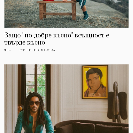
Защо ''по-добре късно" всъщност е
твърде късно
30+
ОТ
НЕЛИ СЛАВОВА