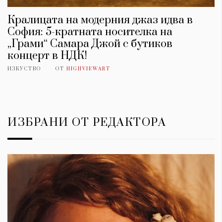
Красота
поверителност
Цветно
ModerenDom
Кралицата на модерния джаз идва в
Гурме
София: 5-кратната носителка на
Пътувай
Wellness
„Грами“ Самара Джой с бутиков
концерт в НДК!
СЛЕДВАЙТЕ НИ
ИЗКУСТВО
ОТ
HIGHVIEWART
Facebook
Instagram
Twitter
Pinterest
YouTube
Spotify
Soundcloud
ИЗБРАНИ ОТ РЕДАКТОРА
Ако нашият сайт ви харесва, можете да се абонирате за
седмичния ни нюзлетър тук:
© 2026, HighViewArt | Всички права запазени