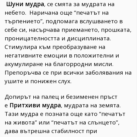
Шуни мудра
, се смята за мудрата на
небето. Наричана още “печатът на
търпението”, подпомага вслушването в
себе си, насърчава приемането, прошката,
проницателността и дисциплината.
Стимулира към преобразуване на
негативните емоции в положителни и
акумулиране на благорродни мисли.
Препоръчва се при всички заболявания на
ушите и понижен слух.
Допирът на палец и безименен пръст
е
Притхиви мудра
, мудрата на земята.
Тази мудра е позната още като “печатът
на живота” или “печатът на слънцето”,
дава вътрешна стабилност при