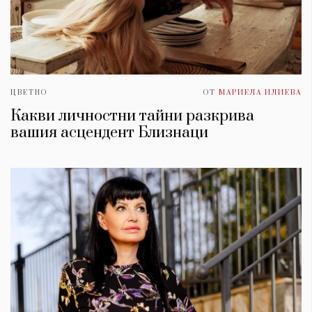
ЦВЕТНО
ОТ
МАРИЕЛА ИЛИЕВА
Какви личностни тайни разкрива
вашия асцендент Близнаци