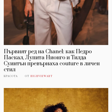
Първият ред на Chanel: как Педро
Паскал, Лупита Нионго и Тилда
Суинтън превърнаха couture в личен
стил
КРАСОТА
ОТ
HIGHVIEWART