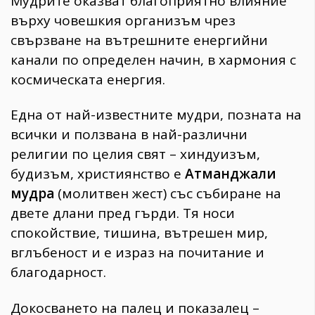
Мудрите оказват благоприятно влияние
върху човешкия организъм чрез
свързване на вътрешните енергийни
канали по определен начин, в хармония с
космическата енергия.
Една от най-известните мудри, позната на
всички и ползвана в най-различни
религии по целия свят – хиндуизъм,
будизъм, християнство е
Атманджали
мудра
(молитвен жест) със събиране на
двете длани пред гърди. Тя носи
спокойствие, тишина, вътрешен мир,
вглъбеност и е израз на почитание и
благодарност.
Докосването на палец и показалец –