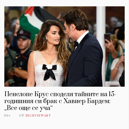
Пенелопе Крус споделя тайните на 15-
годишния си брак с Хавиер Бардем:
„Все още се уча“
30+
ОТ
HIGHVIEWART