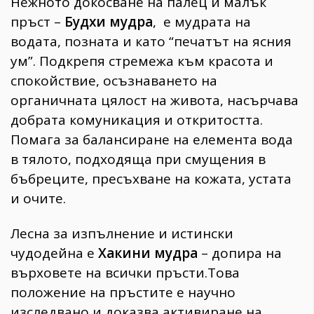
Нежното докосване на палец и малък
пръст –
Будхи мудра
, е мудрата на
водата, позната и като “печатът на ясния
ум”. Подкрепя стремежа към красота и
спокойствие, осъзнаването на
органичната цялост на живота, насърчава
добрата комуникация и откритостта.
Помага за балансиране на елемента вода
в тялото, подходяща при смущения в
бъбреците, пресъхване на кожата, устата
и очите.
Лесна за изпълнение и истински
чудодейна е
Хакини мудра
– допира на
върховете на всички пръсти.Това
положение на пръстите е научно
изследвано и доказва активиране на