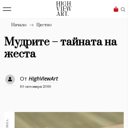
139
Бизнес
1633
Мода
Начало
Цветно
16
Dialogue
Мудрите – тайната на
Изкуство
жеста
4340
Красота
От
HighViewArt
777
10 октомври 2016
Дизайн
1272
1188
Книги