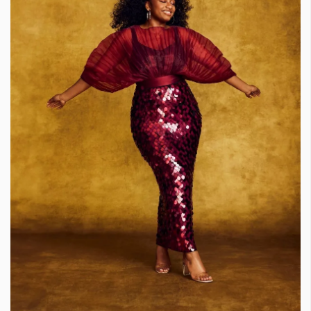
КАТЕГОРИИ
ЗА НАС
Wine&Dine
Условия за
Подкасти
ползване
Мода
За нас
Dialogue
Реклама
Изкуство
Политика за