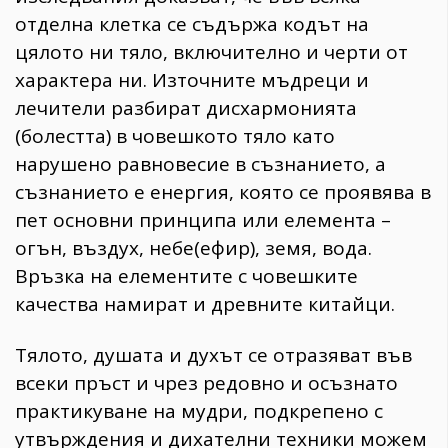
отделна клетка се съдържа кодът на
цялото ни тяло, включително и черти от
характера ни. Източните мъдреци и
лечители разбират дисхармонията
(болестта) в човешкото тяло като
нарушено равновесие в съзнанието, а
съзнанието е енергия, която се проявява в
пет основни принципа или елемента –
огън, въздух, небе(ефир), земя, вода.
Връзка на елементите с човешките
качества намират и древните китайци.
Тялото, душата и духът се отразяват във
всеки пръст и чрез редовно и осъзнато
практикуване на мудри, подкрепено с
утвърждения и дихателни техники можем