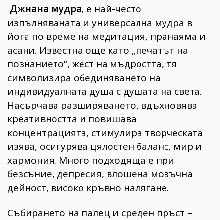
Джнана мудра
, е най-често
изпълняваната и универсална мудра в
йога по време на медитация, пранаяма и
асани. Известна още като „печатът на
познанието“, жест на мъдростта, тя
символизира обединяването на
индивидуалната душа с душата на света.
Насърчава разширяването, вдъхновява
креативността и повишава
концентрацията, стимулира творческата
изява, осигурява цялостен баланс, мир и
хармония. Много подходяща е при
безсъние, депресия, влошена мозъчна
дейност, високо кръвно налягане.
Събирането на палец и среден пръст –