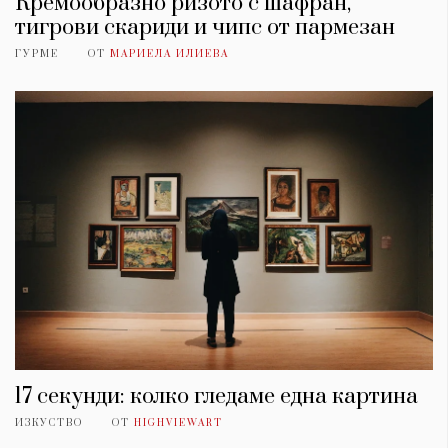
Кремообразно ризото с шафран,
тигрови скариди и чипс от пармезан
ГУРМЕ
ОТ
МАРИЕЛА ИЛИЕВА
17 секунди: колко гледаме една картина
ИЗКУСТВО
ОТ
HIGHVIEWART