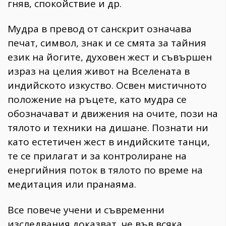
гняв, спокойствие и др.
Мудра в превод от санскрит означава
печат, символ, знак и се смята за тайния
език на йогите, духовен жест и съвършен
израз на целия живот на Вселената в
индийското изкуство. Освен мистичното
положение на ръцете, като мудра се
обозначават и движения на очите, пози на
тялото и техники на дишане. Познати ни
като естетичен жест в индийските танци,
те се прилагат и за контролиране на
енергийния поток в тялото по време на
медитация или пранаяма.
Все повече учени и съвременни
изследвания доказват, че във всяка