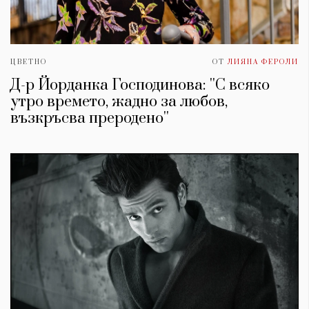
ЦВЕТНО
ОТ
ЛИЯНА ФЕРОЛИ
Д-р Йорданка Господинова: ''С всяко
утро времето, жадно за любов,
възкръсва преродено''