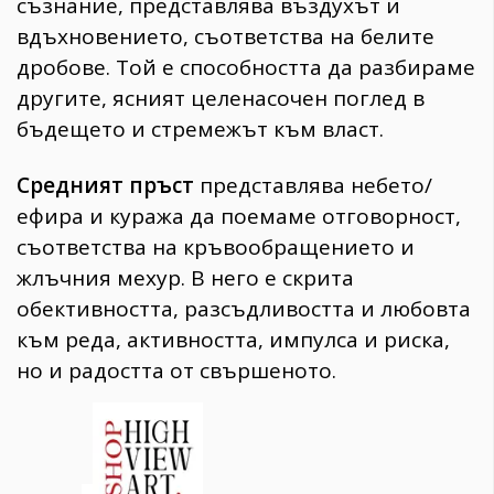
съзнание, представлява въздухът и
вдъхновението, съответства на белите
дробове. Той е способността да разбираме
другите, ясният целенасочен поглед в
бъдещето и стремежът към власт.
Средният пръст
представлява небето/
ефира и куража да поемаме отговорност,
съответства на кръвообращението и
жлъчния мехур. В него е скрита
обективността, разсъдливостта и любовта
към реда, активността, импулса и риска,
но и радостта от свършеното.