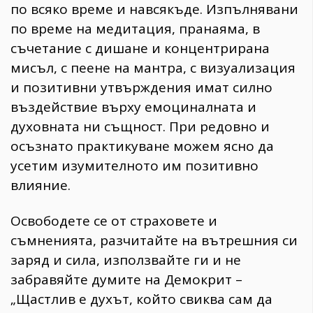
по всяко време и навсякъде. Изпълнявани
по време на медитация, пранаяма, в
съчетание с дишане и концентрирана
мисъл, с пеене на мантра, с визуализация
и позитивни утвърждения имат силно
въздействие върху емоциналната и
духовната ни същност. При редовно и
осъзнато практикуване можем ясно да
усетим изумителното им позитивно
влияние.
Освободете се от страховете и
съмненията, разчитайте на вътрешния си
заряд и сила, използвайте ги и не
забравяйте думите на Демокрит –
„Щастлив е духът, който свиква сам да