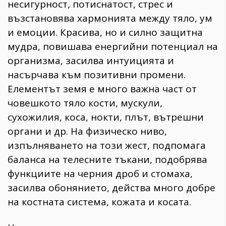
несигурност, потиснатост, стрес и
възстановява хармонията между тяло, ум
и емоции. Красива, но и силно защитна
мудра, повишава енергийни потенциал на
организма, засилва интуицията и
насърчава към позитивни промени.
Елементът земя е много важна част от
човешкото тяло кости, мускули,
сухожилия, коса, нокти, плът, вътрешни
органи и др. На физическо ниво,
изпълняването на този жест, подпомага
баланса на телесните тъкани, подобрява
функциите на черния дроб и стомаха,
засилва обонянието, действа много добре
на костната система, кожата и косата.