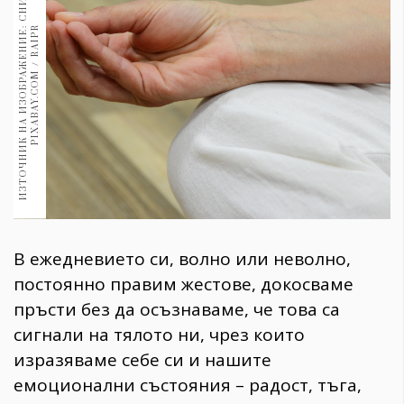
И
З
Т
О
Ч
Н
И
К
Н
А
И
З
О
Б
Р
А
Ж
Е
Н
И
Е
С
Н
И
М
К
А
:
P
I
X
A
B
A
Y
.
C
O
M
/
R
A
I
P
1970
30+
:
R
1710
Гурме
Пътувай
237
389
Здраве
Gentlemen
382
В ежедневието си, волно или неволно,
постоянно правим жестове, докосваме
Wellness
пръсти без да осъзнаваме, че това са
1817
сигнали на тялото ни, чрез които
изразяваме себе си и нашите
ПОСЛЕДВАЙТЕ
емоционални състояния – радост, тъга,
НИ