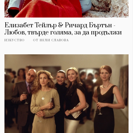
Елизабет Тейлър & Ричард Бъртън -
Любов, твърде голяма, за да продължи
ИЗКУСТВО
ОТ
НЕЛИ СЛАВОВА