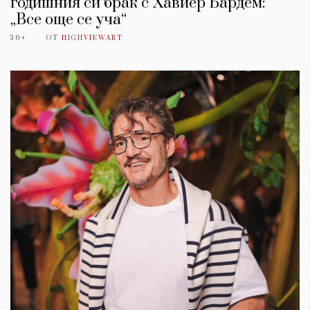
годишния си брак с Хавиер Бардем:
„Все още се уча“
30+
ОТ
HIGHVIEWART