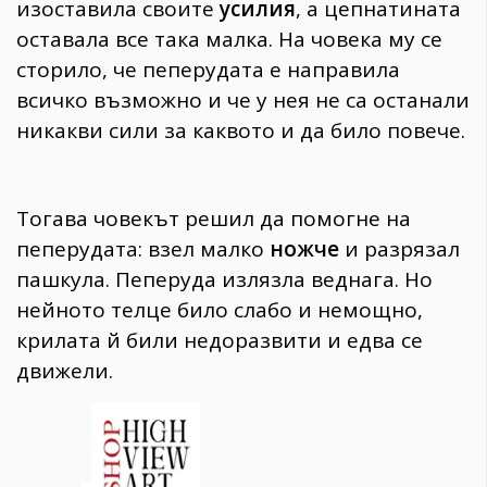
изоставила своите
усилия
, а цепнатината
оставала все така малка. На човека му се
сторило, че пеперудата е направила
всичко възможно и че у нея не са останали
никакви сили за каквото и да било повече.
Тогава човекът решил да помогне на
пеперудата: взел малко
ножче
и разрязал
пашкула. Пеперуда излязла веднага. Но
нейното телце било слабо и немощно,
крилата й били недоразвити и едва се
движели.