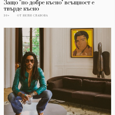
Защо ''по-добре късно" всъщност е
твърде късно
30+
ОТ
НЕЛИ СЛАВОВА
КАТЕГОРИИ
ЗА НАС
Wine&Dine
Условия за
Подкасти
ползване
Мода
За нас
Dialogue
Реклама
Изкуство
Политика за