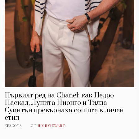
Първият ред на Chanel: как Педро
Паскал, Лупита Нионго и Тилда
Суинтън превърнаха couture в личен
стил
КРАСОТА
ОТ
HIGHVIEWART