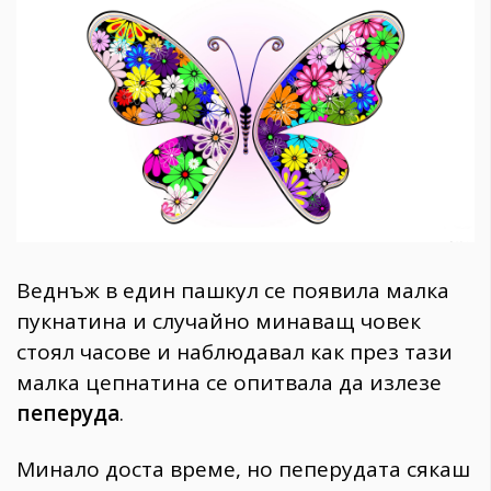
1970
30+
1709
Гурме
Пътувай
237
389
Здраве
Gentlemen
Веднъж в един пашкул се появила малка
382
пукнатина и случайно минаващ човек
стоял часове и наблюдавал как през тази
Wellness
малка цепнатина се опитвала да излезе
1816
пеперуда
.
ПОСЛЕДВАЙТЕ
Минало доста време, но пеперудата сякаш
НИ