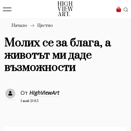
139
Бизнес
1633
Мода
Начало
Цветно
16
Dialogue
Молих се за блага, а
Изкуство
животът ми даде
4339
възможности
Красота
777
От
HighViewArt
Дизайн
1 май 2015
1272
1188
Книги