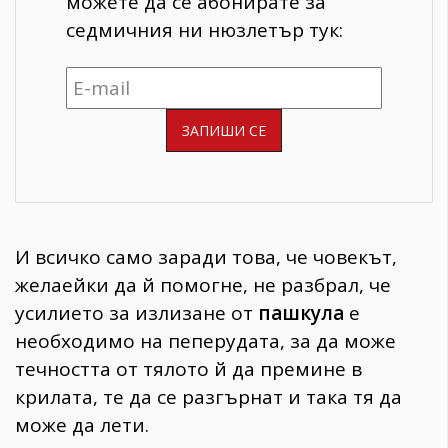
можете да се абонирате за
седмичния ни нюзлетър тук:
И всичко само заради това, че човекът,
желаейки да й помогне, не разбрал, че
усилието за излизане от
пашкула
е
необходимо на пеперудата, за да може
течността от тялото й да премине в
крилата, те да се разгърнат и така тя да
може да лети.