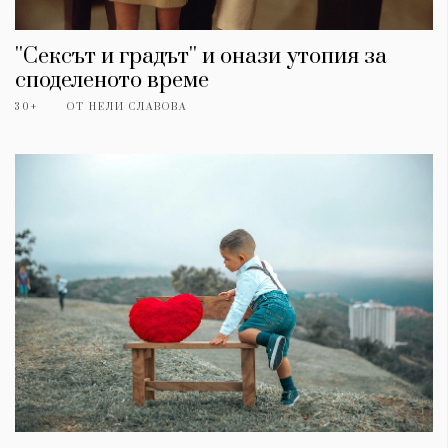
''Сексът и градът'' и онази утопия за
споделеното време
30+
ОТ
НЕЛИ СЛАВОВА