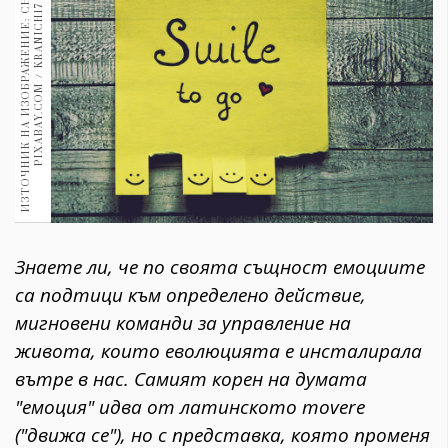
И
З
Т
О
Ч
Н
И
К
Н
А
И
З
О
Б
Р
А
Ж
Е
Н
И
Е
:
С
Н
И
М
К
А
:
P
I
X
A
B
A
Y
.
C
O
M
/
K
R
A
N
I
C
H
1
1970
7
30+
1710
Гурме
Пътувай
237
389
Здраве
Gentlemen
Знаете ли, че по своята същност емоциите
382
са подтици към определено действие,
мигновени команди за управление на
Wellness
живота, които еволюцията е инсталирала
1817
вътре в нас. Самият корен на думата
"емоция" идва от латинското movere
ПОСЛЕДВАЙТЕ
("движа се"), но с представка, която променя
НИ