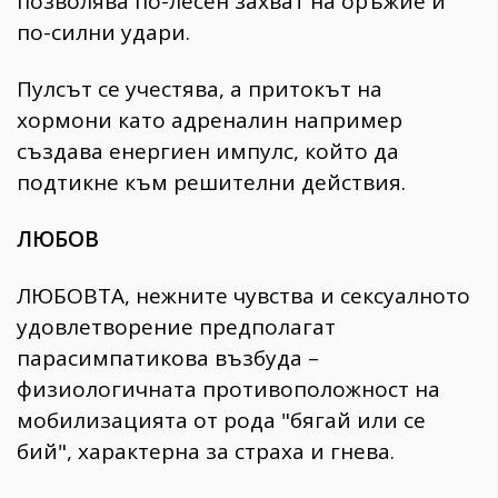
позволява по-лесен захват на оръжие и
по-силни удари.
Пулсът се учестява, а притокът на
хормони като адреналин например
създава енергиен импулс, който да
подтикне към решителни действия.
ЛЮБОВ
ЛЮБОВТА, нежните чувства и сексуалното
удовлетворение предполагат
парасимпатикова възбуда –
физиологичната противоположност на
мобилизацията от рода "бягай или се
бий", характерна за страха и гнева.