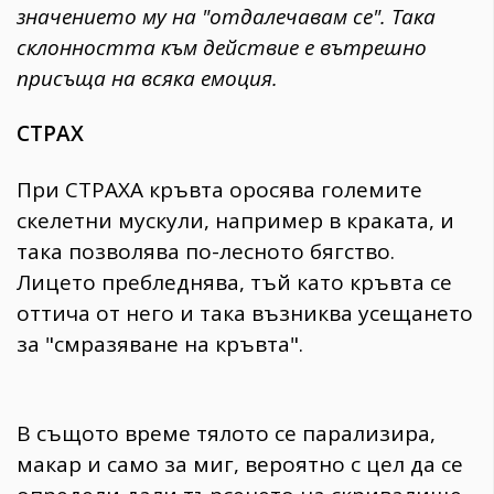
значението му на "отдалечавам се". Така
склонността към действие е вътрешно
присъща на всяка емоция.
СТРАХ
При СТРАХА кръвта оросява големите
скелетни мускули, например в краката, и
така позволява по-лесното бягство.
Лицето пребледнява, тъй като кръвта се
оттича от него и така възниква усещането
за "смразяване на кръвта".
В същото време тялото се парализира,
макар и само за миг, вероятно с цел да се