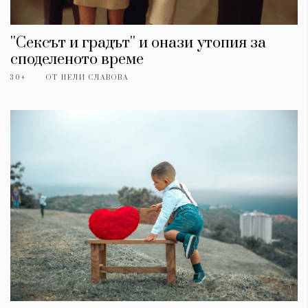
''Сексът и градът'' и онази утопия за
споделеното време
30+
ОТ
НЕЛИ СЛАВОВА