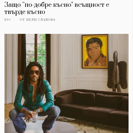
Защо ''по-добре късно" всъщност е
твърде късно
30+
ОТ
НЕЛИ СЛАВОВА
КАТЕГОРИИ
ЗА НАС
Wine&Dine
Условия за
Подкасти
ползване
Мода
За нас
Dialogue
Реклама
Изкуство
Политика за