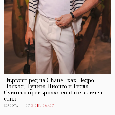
Първият ред на Chanel: как Педро
Паскал, Лупита Нионго и Тилда
Суинтън превърнаха couture в личен
стил
КРАСОТА
ОТ
HIGHVIEWART