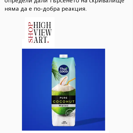
определи дали търсенето на скривалище
няма да е по-добра реакция.