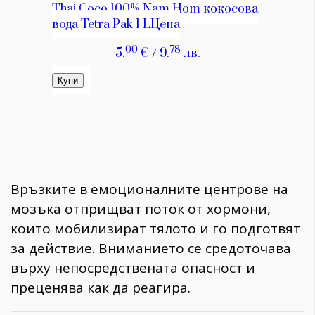
Връзките в емоционалните центрове на
мозъка отприщват поток от хормони,
които мобилизират тялото и го подготвят
за действие. Вниманието се средоточава
върху непосредствената опасност и
преценява как да реагира.