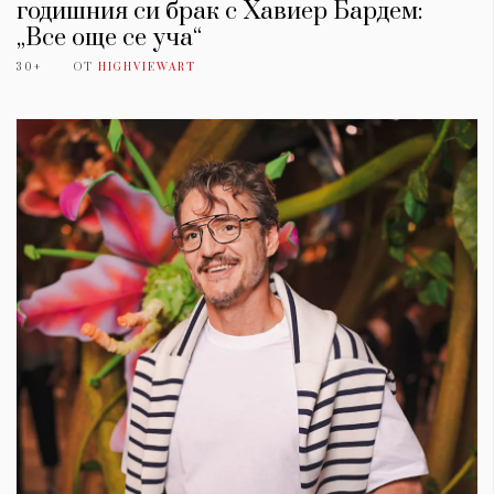
годишния си брак с Хавиер Бардем:
„Все още се уча“
30+
ОТ
HIGHVIEWART