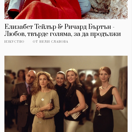
Елизабет Тейлър & Ричард Бъртън -
Любов, твърде голяма, за да продължи
ИЗКУСТВО
ОТ
НЕЛИ СЛАВОВА