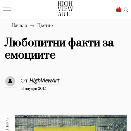
139
Бизнес
1633
Мода
Начало
Цветно
16
Dialogue
Любопитни факти за
Изкуство
емоциите
4340
Красота
От
HighViewArt
777
14 януари 2015
Дизайн
1272
1188
Книги