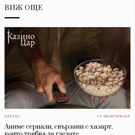
ВИЖ ОЩЕ
ЦВЕТНО
ОТ
HIGHVIEWART
Аниме сериали, свързани с хазарт,
които трябва да гледате