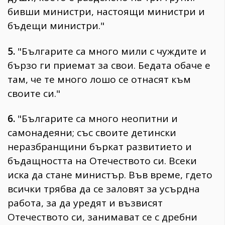
бивши министри, настоящи министри и
бъдещи министри."
5.
"Българите са много мили с чуждите и
бързо ги приемат за свои. Бедата обаче е
там, че те много лошо се отнасят към
своите си."
6.
"Българите са много неопитни и
самонадеяни; със своите детински
неразбранщини бъркат развитието и
бъдащността на Отечеството си. Всеки
иска да стане министър. Във време, гдето
всички трябва да се заловят за усърдна
работа, за да уредят и възвисят
Отечеството си, занимават се с дребни