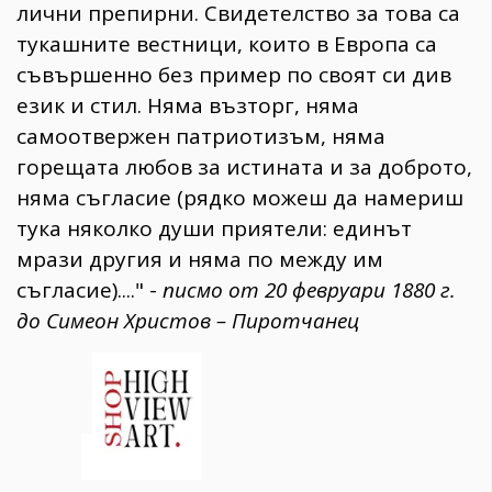
лични препирни. Свидетелство за това са
тукашните вестници, които в Европа са
съвършенно без пример по своят си див
език и стил. Няма възторг, няма
самоотвержен патриотизъм, няма
горещата любов за истината и за доброто,
няма съгласие (рядко можеш да намериш
тука няколко души приятели: единът
мрази другия и няма по между им
съгласие)...." -
писмо от 20 феврyapи 1880 г.
до Симеон Христов – Пиротчанец