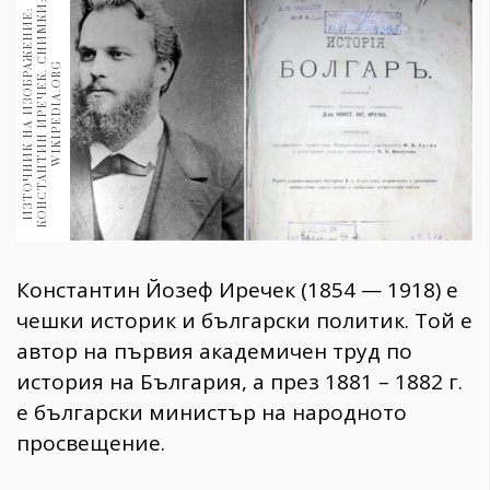
:
1970
И
З
Т
О
Ч
Н
И
К
Н
А
И
З
О
Б
Р
Ж
Е
Н
И
Е
:
К
О
Н
С
Т
А
Н
Т
И
Н
И
Р
Е
Ч
Е
К
.
С
Н
И
М
К
И
W
I
K
I
P
E
D
I
A
.
O
R
30+
1710
А
G
Гурме
Пътувай
237
389
Здраве
Gentlemen
Константин Йозеф Иречек (1854 — 1918) е
382
чешки историк и български политик. Той е
автор на първия академичен труд по
Wellness
история на България, а през 1881 – 1882 г.
1817
е български министър на народното
просвещение.
ПОСЛЕДВАЙТЕ
НИ