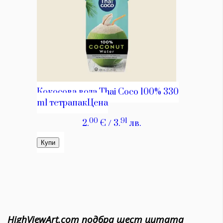
HighViewArt.com подбра шест цитата