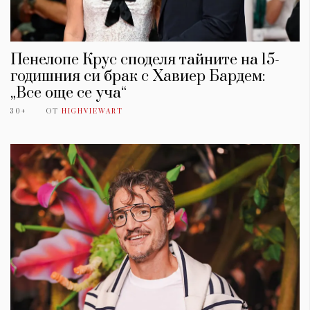
Пенелопе Крус споделя тайните на 15-
годишния си брак с Хавиер Бардем:
„Все още се уча“
30+
ОТ
HIGHVIEWART