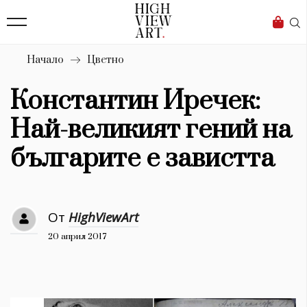
139
Бизнес
1633
Мода
Начало
Цветно
16
Dialogue
Константин Иречек:
Изкуство
Най-великият гений на
4340
българите е завистта
Красота
777
От
HighViewArt
Дизайн
20 април 2017
1272
1188
Книги