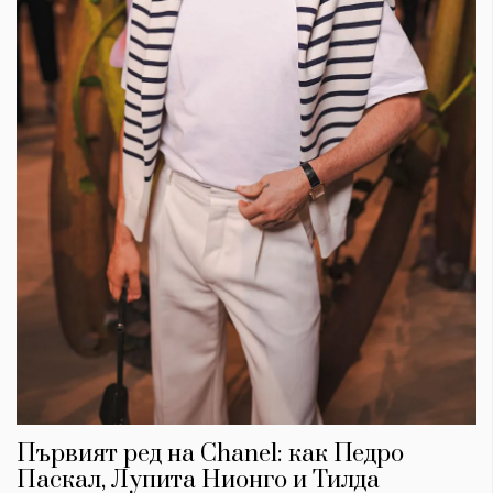
Първият ред на Chanel: как Педро
Паскал, Лупита Нионго и Тилда