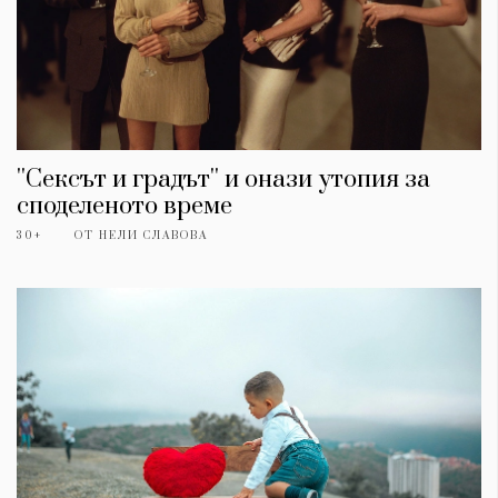
''Сексът и градът'' и онази утопия за
споделеното време
30+
ОТ
НЕЛИ СЛАВОВА