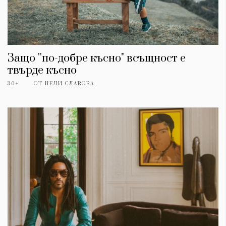
Защо ''по-добре късно" всъщност е
твърде късно
30+
ОТ
НЕЛИ СЛАВОВА
КАТЕГОРИИ
ЗА НАС
Wine&Dine
Условия за
Подкасти
ползване
Мода
За нас
Dialogue
Реклама
Изкуство
Политика за