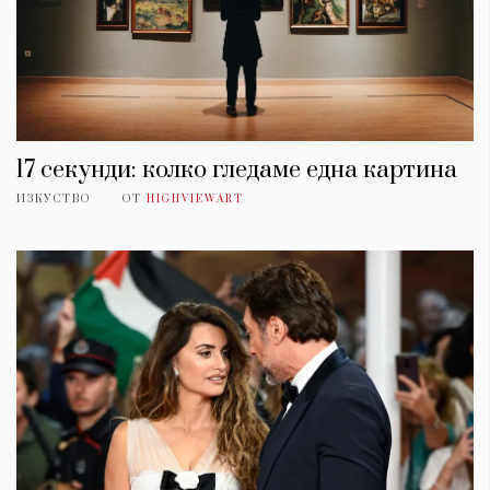
17 секунди: колко гледаме една картина
ИЗКУСТВО
ОТ
HIGHVIEWART