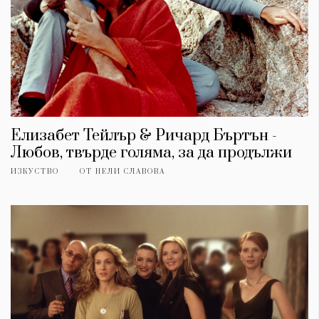
Елизабет Тейлър & Ричард Бъртън -
Любов, твърде голяма, за да продължи
ИЗКУСТВО
ОТ
НЕЛИ СЛАВОВА