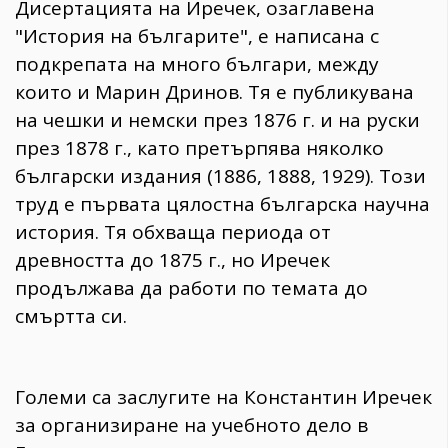
Дисертацията на Иречек, озаглавена
"История на българите", е написана с
подкрепата на много българи, между
които и Марин Дринов. Тя е публикувана
на чешки и немски през 1876 г. и на руски
през 1878 г., като претърпява няколко
български издания (1886, 1888, 1929). Този
труд е първата цялостна българска научна
история. Тя обхваща периода от
древността до 1875 г., но Иречек
продължава да работи по темата до
смъртта си.
Големи са заслугите на Константин Иречек
за организиране на учебното дело в