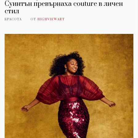
Суинтън превърнаха couture в личен
стил
КРАСОТА
ОТ
HIGHVIEWART