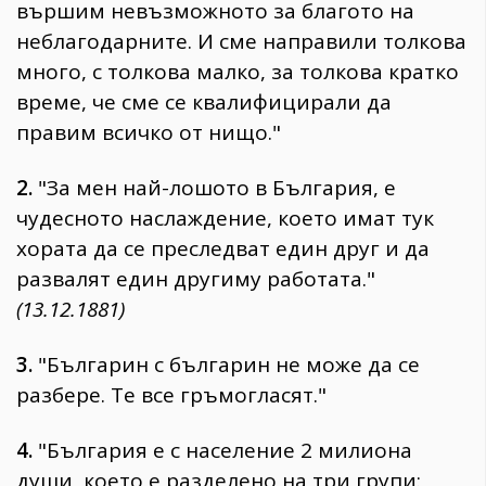
вършим невъзможното за благото на
неблагодарните. И сме направили толкова
много, с толкова малко, за толкова кратко
време, че сме се квалифицирали да
правим всичко от нищо."
2.
"За мен най-лошото в България, е
чудесното наслаждение, което имат тук
хората да се преследват един друг и да
развалят един другиму работата."
(13.12.1881)
3.
"Българин с българин не може да се
разбере. Те все гръмогласят."
4.
"България е с население 2 милиона
души, което е разделено на три групи: