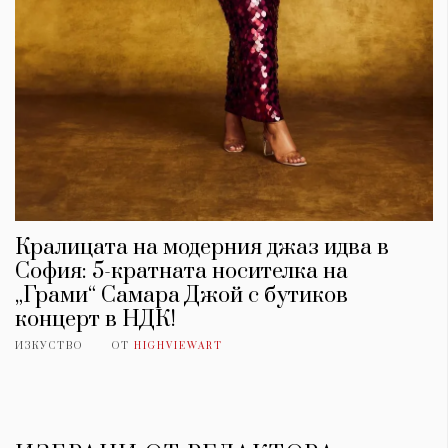
Кралицата на модерния джаз идва в
София: 5-кратната носителка на
„Грами“ Самара Джой с бутиков
концерт в НДК!
ИЗКУСТВО
ОТ
HIGHVIEWART