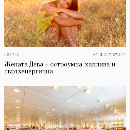
ЦВЕТНО
ОТ
HIGHVIEWART
Жената Дева – остроумна, хаплива и
свръхенергична