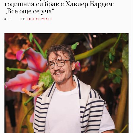
годишния си брак с Хавиер Бардем:
„Все още се уча“
30+
ОТ
HIGHVIEWART