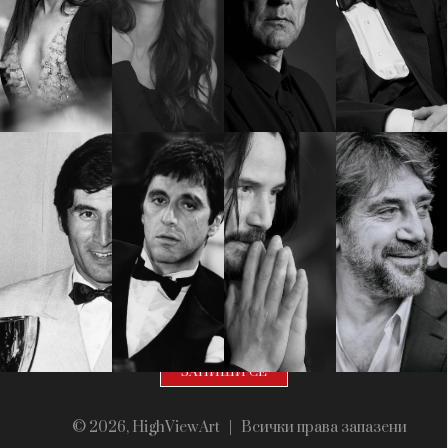
Красота
поверителност
Цветно
ModerenDom
Гурме
Пътувай
Wellness
СЛЕДВАЙТЕ НИ
Facebook
Instagram
Twitter
Pinterest
YouTube
Spotify
Soundcloud
Ако нашият сайт ви харесва, можете да се абонирате за
седмичния ни нюзлетър тук:
© 2026, HighViewArt | Всички права запазени