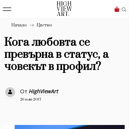
139
Бизнес
1633
Мода
Начало
Цветно
16
Dialogue
Кога любовта се
Изкуство
превърна в статус, а
4340
човекът в профил?
Красота
777
От
HighViewArt
Дизайн
26 юли 2017
1272
1188
Книги