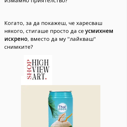
измамно приятелство?
Когато, за да покажеш, че харесваш
някого, стигаше просто да се
усмихнем
искрено
, вместо да му ''лайкваш''
снимките?