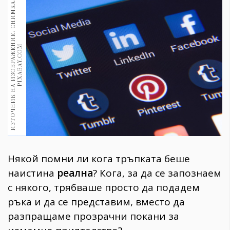
И
З
Т
О
Ч
Н
И
К
Н
А
И
З
О
Б
Р
А
Ж
Е
Н
И
Е
:
С
Н
И
М
К
А
:
P
I
X
A
B
A
Y
.
C
O
1970
30+
1710
Гурме
M
Пътувай
237
389
Здраве
Gentlemen
382
Някой помни ли кога тръпката беше
Wellness
наистина
реална
? Кога, за да се запознаем
1817
с някого, трябваше просто да подадем
ръка и да се представим, вместо да
разпращаме прозрачни покани за
ПОСЛЕДВАЙТЕ
НИ