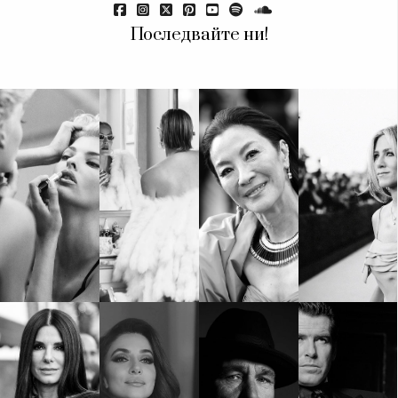
Последвайте ни!
КАТЕГОРИИ
ЗА НАС
Wine&Dine
Условия за
Подкасти
ползване
Мода
За нас
Dialogue
Реклама
Изкуство
Политика за