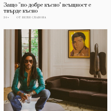
Защо ''по-добре късно" всъщност е
твърде късно
30+
ОТ
НЕЛИ СЛАВОВА