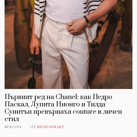
Първият ред на Chanel: как Педро
Паскал, Лупита Нионго и Тилда
Суинтън превърнаха couture в личен
стил
КРАСОТА
ОТ
HIGHVIEWART