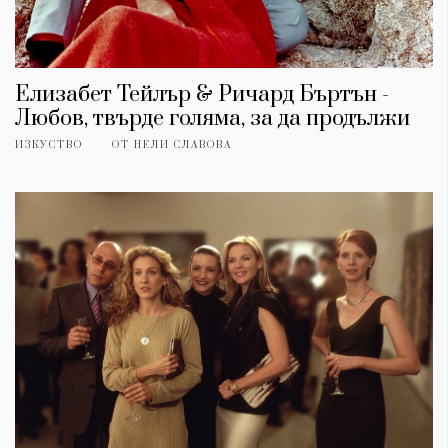
Елизабет Тейлър & Ричард Бъртън -
Любов, твърде голяма, за да продължи
ИЗКУСТВО
ОТ
НЕЛИ СЛАВОВА