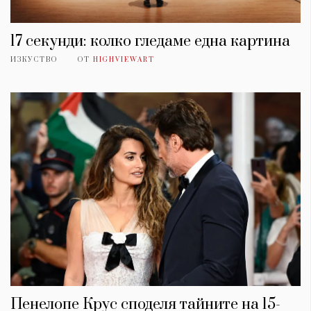
17 секунди: колко гледаме една картина
ИЗКУСТВО
ОТ
HIGHVIEWART
Пенелопе Крус споделя тайните на 15-