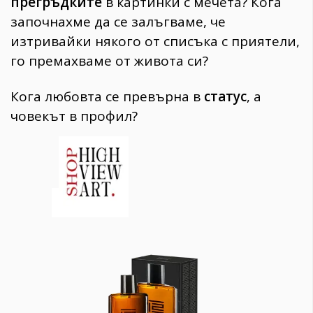
прегръдките
в картинки с мечета? Кога
започнахме да се залъгваме, че
изтривайки някого от списъка с приятели,
го премахваме от живота си?
Кога любовта се превърна в
статус
, а
човекът в профил?