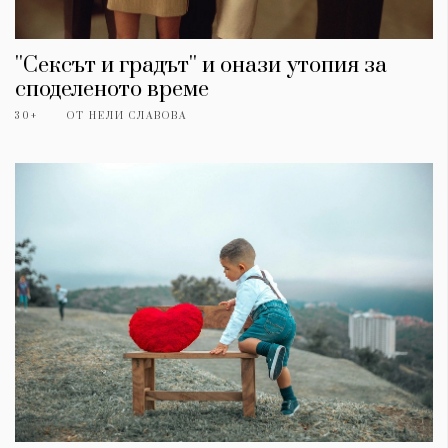
''Сексът и градът'' и онази утопия за
споделеното време
30+
ОТ
НЕЛИ СЛАВОВА