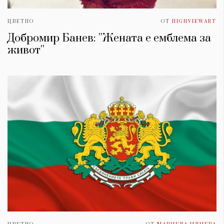
ЦВЕТНО
ОТ
HIGHVIEWART
Добромир Банев: ''Жената е емблема за
живот''