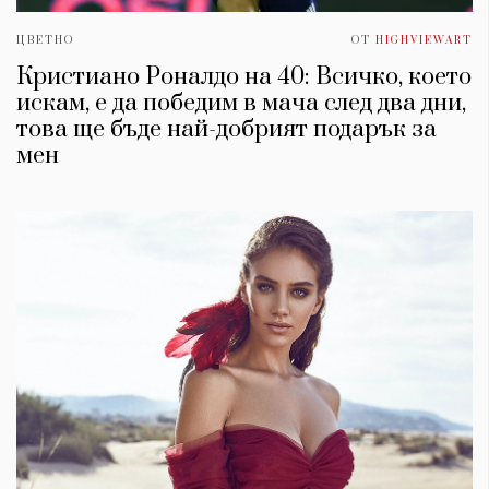
ЦВЕТНО
ОТ
HIGHVIEWART
Кристиано Роналдо на 40: Всичко, което
искам, е да победим в мача след два дни,
това ще бъде най-добрият подарък за
мен