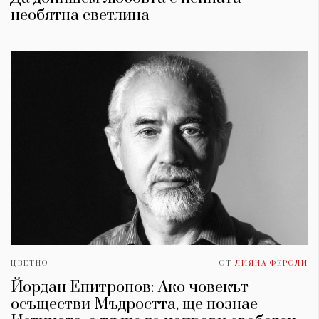
необятна светлина
КАТЕГОРИИ
ЗА НАС
Wine&Dine
Условия за
Подкасти
ползване
ЦВЕТНО
ОТ
ЛИЯНА ФЕРОЛИ
Мода
За нас
Йордан Епитропов: Ако човекът
Dialogue
Реклама
осъществи Мъдростта, ще познае
Изкуство
Политика за