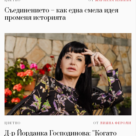
ЦВЕТНО
ОТ
МАРИЕЛА ИЛИЕВА
Съединението – как една смела идея
променя историята
ЦВЕТНО
ОТ
ЛИЯНА ФЕРОЛИ
Д-р Йорданка Господинова: ''Когато