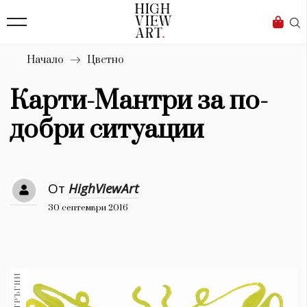
139
Бизнес
1633
Мода
Начало
Цветно
16
Dialogue
Карти-Мантри за по-
Изкуство
добри ситуации
4340
Красота
От
HighViewArt
777
30 септември 2016
Дизайн
1272
1188
Книги