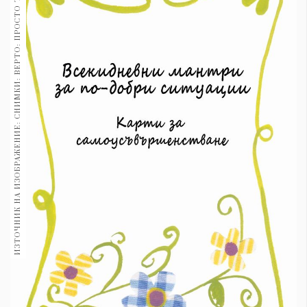
ИЗТОЧНИК НА ИЗОБРАЖЕНИЕ: СНИМКИ: ВЕРТО: ПРОСТО ТРЪГНИ
1970
30+
1710
Гурме
Пътувай
237
389
Здраве
Gentlemen
382
Wellness
1817
ПОСЛЕДВАЙТЕ
НИ