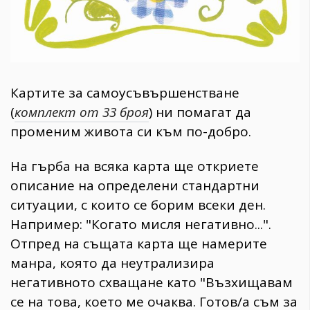
Картите за самоусъвършенстване
(
комплект от 33 броя
) ни помагат да
променим живота си към по-добро.
На гърба на всяка карта ще откриете
описание на определени стандартни
ситуации, с които се борим всеки ден.
Например: "Когато мисля негативно...".
Отпред на същата карта ще намерите
манра, която да неутрализира
негативното схващане като "Възхищавам
се на това, което ме очаква. Готов/а съм за