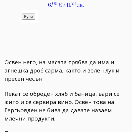
Освен него, на масата трябва да има и
агнешка дроб сарма, както и зелен лук и
пресен чесън.
Пекат се обреден хляб и баница, вари се
жито и се сервира вино. Освен това на
Гергьовден не бива да давате назаем
млечни продукти.