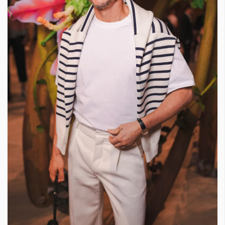
КАТЕГОРИИ
ЗА НАС
Wine&Dine
Условия за
Подкасти
ползване
Мода
За нас
Dialogue
Реклама
Изкуство
Политика за