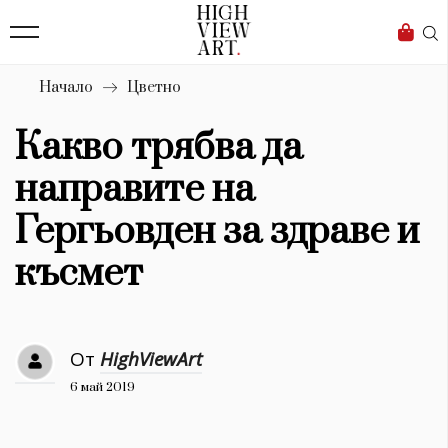
138
Бизнес
1633
Мода
Начало
Цветно
16
Dialogue
Какво трябва да
Изкуство
направите на
4338
Гергьовден за здраве и
Красота
късмет
777
Дизайн
От
HighViewArt
1272
6 май 2019
1188
Книги