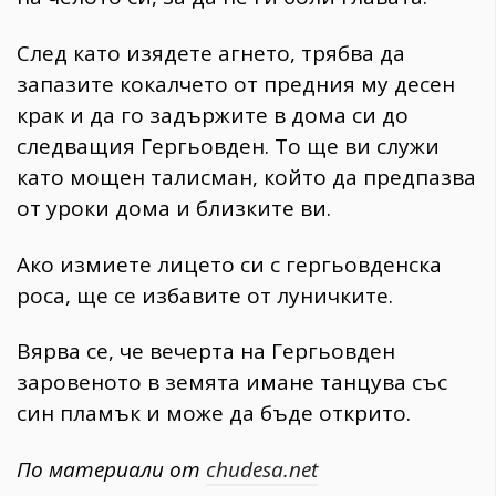
След като изядете агнето, трябва да
запазите кокалчето от предния му десен
крак и да го задържите в дома си до
следващия Гергьовден. То ще ви служи
като мощен талисман, който да предпазва
от уроки дома и близките ви.
Ако измиете лицето си с гергьовденска
роса, ще се избавите от луничките.
Вярва се, че вечерта на Гергьовден
заровеното в земята имане танцува със
син пламък и може да бъде открито.
По материали от
chudesa.net