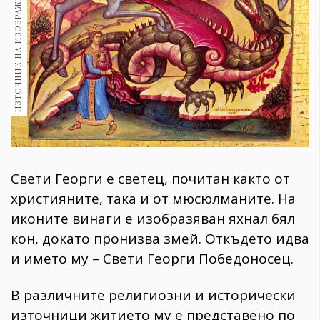
Свети Георги е светец, почитан както от
християните, така и от мюсюлманите. На
иконите винаги е изобразяван яхнал бял
кон, докато пронизва змей. Откъдето идва
и името му – Свети Георги Победоносец.
В различните религиозни и исторически
източници житието му е представено по