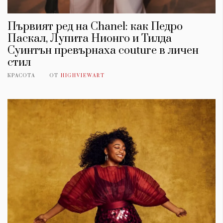
Красота
поверителност
Цветно
ModerenDom
Гурме
Първият ред на Chanel: как Педро
Пътувай
Паскал, Лупита Нионго и Тилда
Wellness
Суинтън превърнаха couture в личен
стил
СЛЕДВАЙТЕ НИ
КРАСОТА
ОТ
HIGHVIEWART
Facebook
Instagram
Twitter
Pinterest
YouTube
Spotify
Soundcloud
Ако нашият сайт ви харесва, можете да се абонирате за
седмичния ни нюзлетър тук:
© 2026, HighViewArt | Всички права запазени