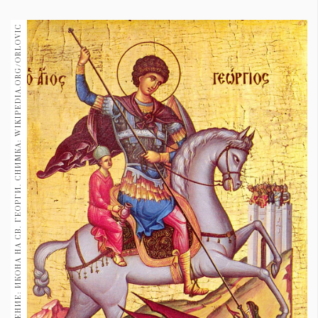
1970
30+
ИЗТОЧНИК НА ИЗОБРАЖЕНИЕ: ИКОНА НА СВ. ГЕОРГИ. СНИМКА: WIKIPEDIA.ORG/ORLOVIC
1709
Гурме
Пътувай
237
389
Здраве
Gentlemen
381
Wellness
1815
ПОСЛЕДВАЙТЕ
НИ