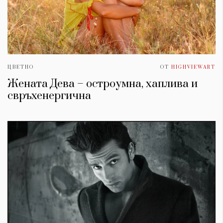
ЦВЕТНО
ОТ
HIGHVIEWART
Жената Дева – остроумна, хаплива и
свръхенергична