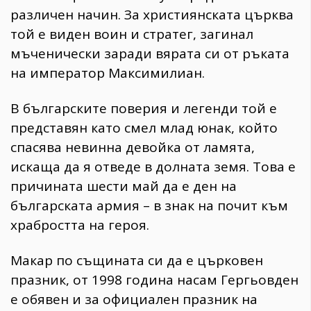
различен начин. За християнската църква
той е виден воин и стратег, загинал
мъченически заради вярата си от ръката
на император Максимилиан.
В българските поверия и легенди той е
представян като смел млад юнак, който
спасява невинна девойка от ламята,
искаща да я отведе в долната земя. Това е
причината шести май да е ден на
българската армия – в знак на почит към
храбростта на героя.
Макар по същината си да е църковен
празник, от 1998 година насам Гергьовден
е обявен и за официален празник на