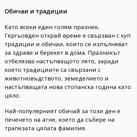
Обичаи и традиции
Като всеки един голям празник,
Гергьовден открай време е свързван с куп
традиции и обичаи, които се изпълняват
за здраве и берекет в дома. Празникът
отбелязва настъпващото лято, заради
което традициите са свързани с
животновъдството, земеделието и
настъпващата нова стопанска година като
цяло.
Най-популярният обичай за този ден е
печенето на агне, което да събере на
трапезата цялата фамилия.