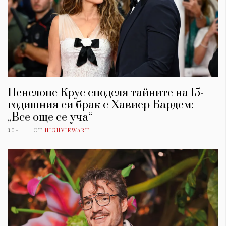
Пенелопе Крус споделя тайните на 15-
годишния си брак с Хавиер Бардем:
„Все още се уча“
30+
ОТ
HIGHVIEWART