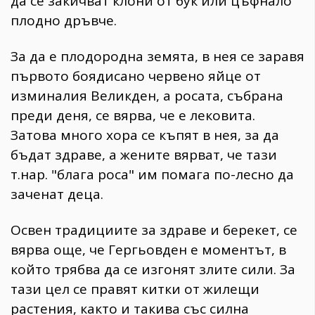
да се закичват клони от бук или цъфнало
плодно дръвче.
За да е плодородна земята, в нея се заравя
първото боядисано червено яйце от
изминалия Великден, а росата, събрана
преди деня, се вярва, че е лековита.
Затова много хора се къпят в нея, за да
бъдат здраве, а жените вярват, че тази
т.нар. "блага роса" им помага по-лесно да
заченат деца.
Освен традициите за здраве и берекет, се
вярва още, че Гергьовден е моментът, в
който трябва да се изгонят злите сили. За
тази цел се правят китки от жилещи
растения, както и такива със силна