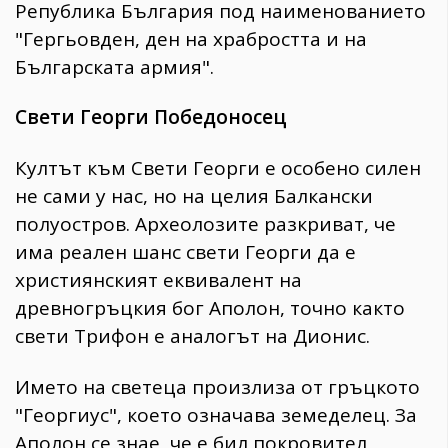
Република България под наименованието
"Гергьовден, ден на храбростта и на
Българската армия".
Свети Георги Победоносец
Култът към Свети Георги е особено силен
не сами у нас, но на целия Балкански
полуостров. Археолозите разкриват, че
има реален шанс свети Георги да е
християнският еквивалент на
древногръцкия бог Аполон, точно както
свети Трифон е аналогът на Дионис.
Името на светеца произлиза от гръцкото
"Георгиус", което означава земеделец. За
Аполон се знае, че е бил покровител