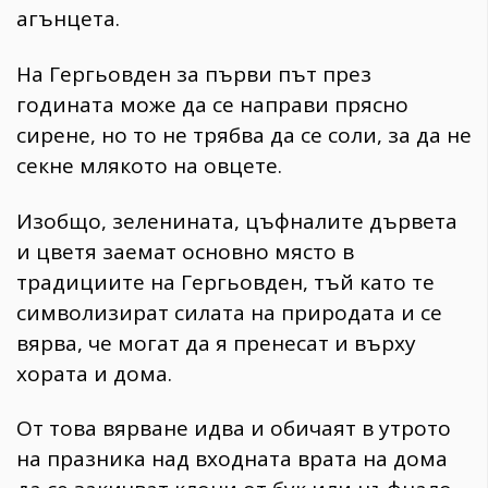
агънцета.
На Гергьовден за първи път през
годината може да се направи прясно
сирене, но то не трябва да се соли, за да не
секне млякото на овцете.
Изобщо, зеленината, цъфналите дървета
и цветя заемат основно място в
традициите на Гергьовден, тъй като те
символизират силата на природата и се
вярва, че могат да я пренесат и върху
хората и дома.
От това вярване идва и обичаят в утрото
на празника над входната врата на дома