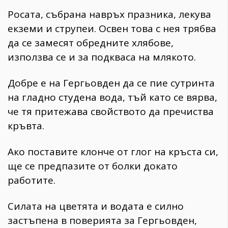
Росата, събрана навръх празника, лекува
екземи и струпеи. Освен това с нея трябва
да се замесят обредните хлябове,
използва се и за подкваса на млякото.
Добре е на Гергьовден да се пие сутринта
на гладно студена вода, тъй като се вярва,
че тя притежава свойството да пречиства
кръвта.
Ако поставите клонче от глог на кръста си,
ще се предпазите от болки докато
работите.
Силата на цветята и водата е силно
застъпена в поверията за Гергьовден,