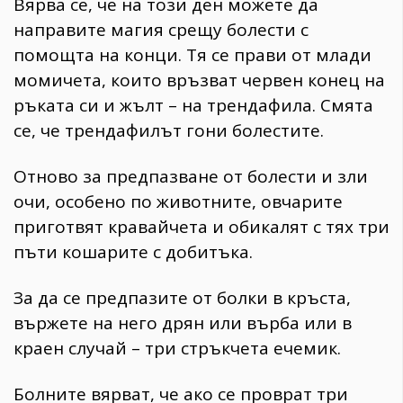
Вярва се, че на този ден можете да
направите магия срещу болести с
помощта на конци. Тя се прави от млади
момичета, които връзват червен конец на
ръката си и жълт – на трендафила. Смята
се, че трендафилът гони болестите.
Отново за предпазване от болести и зли
очи, особено по животните, овчарите
приготвят кравайчета и обикалят с тях три
пъти кошарите с добитъка.
За да се предпазите от болки в кръста,
вържете на него дрян или върба или в
краен случай – три стръкчета ечемик.
Болните вярват, че ако се проврат три