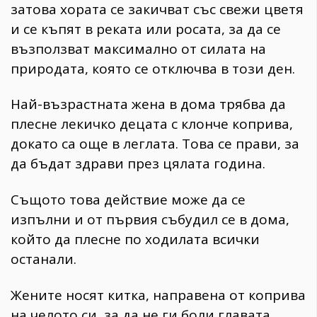
затова хората се закичват със свежи цветя
и се къпят в реката или росата, за да се
възползват максимално от силата на
природата, която се отключва в този ден.
Най-възрастната жена в дома трябва да
плесне лекичко децата с клонче коприва,
докато са още в леглата. Това се прави, за
да бъдат здрави през цялата година.
Същото това действие може да се
изпълни и от първия събудил се в дома,
който да плесне по ходилата всички
останали.
Жените носят китка, направена от коприва
на челото си, за да не ги боли главата.