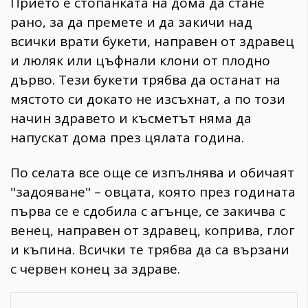
Прието е стопанката на дома да стане
рано, за да премете и да закичи над
всички врати букети, направен от здравец
и люляк или цъфнали клони от плодно
дърво. Тези букети трябва да останат на
мястото си докато не изсъхнат, а по този
начин здравето и късметът няма да
напускат дома през цялата година.
По селата все още се изпълнява и обичаят
"задояване" – овцата, която през годината
първа се е сдобила с агънце, се закичва с
венец, направен от здравец, коприва, глог
и къпина. Всички те трябва да са вързани
с червен конец за здраве.