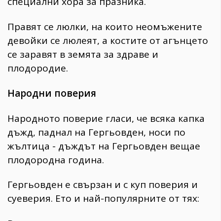
специални хора за празника.
Правят се люлки, на които неомъжените
девойки се люлеят, а костите от агънцето
се заравят в земята за здраве и
плодородие.
Народни поверия
Народното поверие гласи, че всяка капка
дъжд, паднал на Гергьовден, носи по
жълтица - дъждът на Гергьовден вещае
плодородна година.
Гергьовден е свързан и с куп поверия и
суеверия. Ето и най-популярните от тях: