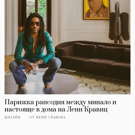
Красота
поверителност
Цветно
ModerenDom
Гурме
Пътувай
Wellness
СЛЕДВАЙТЕ НИ
Facebook
Instagram
Twitter
Pinterest
YouTube
Spotify
Soundcloud
Ако нашият сайт ви харесва, можете да се абонирате за
седмичния ни нюзлетър тук:
Парижка рапсодия между минало и
настояще в дома на Лени Кравиц
ДИЗАЙН
ОТ
НЕЛИ СЛАВОВА
© 2026, HighViewArt | Всички права запазени