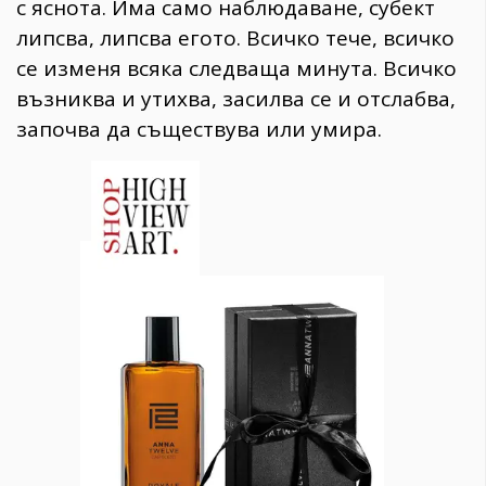
с яснота. Има само наблюдаване, субект
липсва, липсва егото. Всичко тече, всичко
се изменя всяка следваща минута. Всичко
възниква и утихва, засилва се и отслабва,
започва да съществува или умира.