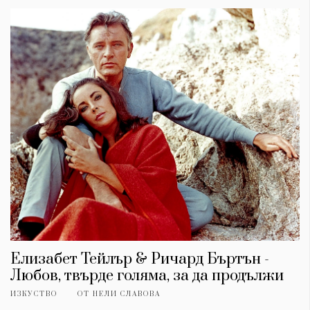
Елизабет Тейлър & Ричард Бъртън -
Любов, твърде голяма, за да продължи
ИЗКУСТВО
ОТ
НЕЛИ СЛАВОВА