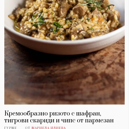
Кремообразно ризото с шафран,
тигрови скариди и чипс от пармезан
ГУРМЕ
ОТ
МАРИЕЛА ИЛИЕВА