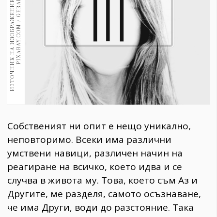
И
З
Т
О
Ч
Н
И
К
Н
А
И
З
О
Б
Р
А
Ж
Е
Н
И
Е
:
С
Н
И
М
К
А
:
P
I
X
A
B
A
Y
.
C
O
M
/
G
E
R
A
L
T
1970
30+
1710
Гурме
Пътувай
237
389
Здраве
Gentlemen
Собственият ни опит е нещо уникално,
382
неповторимо. Всеки има различни
умствени навици, различен начин на
Wellness
реагиране на всичко, което идва и се
1817
случва в живота му. Това, което съм Аз и
Другите, ме разделя, самото осъзнаване,
ПОСЛЕДВАЙТЕ
че има Други, води до разстояние. Така
НИ