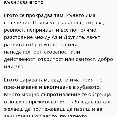
възниква
егото
.
Егото се прокрадва там, където има
сравнение. Появява се алчност, омраза,
ревност, неприязън и все по-голямо
разстояние между Аз и Другите. Аз-ът
развива отбранителност или
нападателност, скованост или
действеност, откритост или свитост, добро
или зло.
Егото царува там, където има приятно
преживяване и
вкопчване
в хубавото.
Много мощно съпротивление те обгръща
в лошите преживявания. Наблюдаваш как
желаеш да притежаваш, да пазиш и да
защитаваш хубавото, приятното…