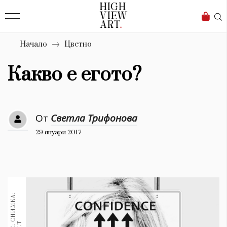
139
Бизнес
1633
Мода
Начало
Цветно
16
Dialogue
Какво е егото?
Изкуство
4340
От
Светла Трифонова
Красота
29 януари 2017
777
Дизайн
1272
1188
Книги