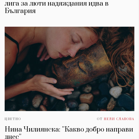
лига за люти надяждания идва в
България
ЦВЕТНО
ОТ
НЕЛИ СЛАВОВА
Нина Чилиянска: ''Какво добро направи
днес''