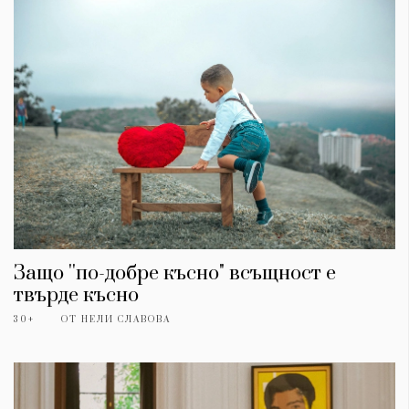
Защо ''по-добре късно" всъщност е
КАТЕГОРИИ
ЗА НАС
твърде късно
Wine&Dine
Условия за
30+
ОТ
НЕЛИ СЛАВОВА
Подкасти
ползване
Мода
За нас
Dialogue
Реклама
Изкуство
Политика за