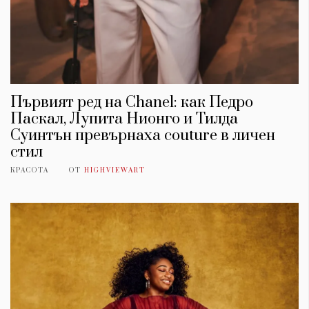
Първият ред на Chanel: как Педро
Паскал, Лупита Нионго и Тилда
Суинтън превърнаха couture в личен
стил
КРАСОТА
ОТ
HIGHVIEWART