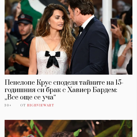
Пенелопе Крус споделя тайните на 15-
годишния си брак с Хавиер Бардем:
„Все още се уча“
30+
ОТ
HIGHVIEWART