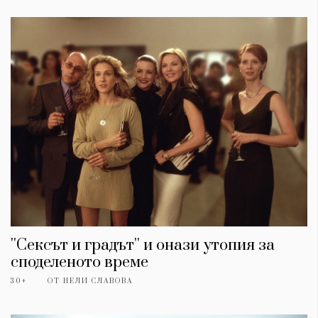
''Сексът и градът'' и онази утопия за
споделеното време
30+
ОТ
НЕЛИ СЛАВОВА