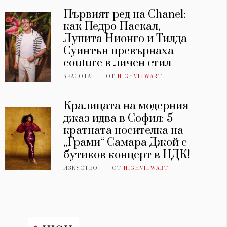
Първият ред на Chanel:
как Педро Паскал,
Лупита Нионго и Тилда
Суинтън превърнаха
couture в личен стил
КРАСОТА
ОТ
HIGHVIEWART
Кралицата на модерния
джаз идва в София: 5-
кратната носителка на
„Грами“ Самара Джой с
бутиков концерт в НДК!
ИЗКУСТВО
ОТ
HIGHVIEWART