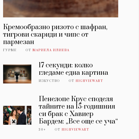
Кремообразно ризото с шафран,
тигрови скариди и чипс от
пармезан
ГУРМЕ
ОТ
МАРИЕЛА ИЛИЕВА
17 секунди: колко
гледаме една картина
ИЗКУСТВО
ОТ
HIGHVIEWART
Пенелопе Крус споделя
тайните на 15-годишния
си брак с Хавиер
Бардем: „Все още се уча“
30+
ОТ
HIGHVIEWART