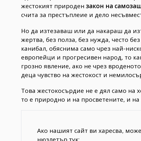
жестокият природен
закон на самоза
счита за престъплеие и дело несъвмес
Но да изтезаваш или да накараш да из
жертва, без полза, без нужда, често бе
канибал, обяснима само чрез най-нис
европейци и прогресивен народ, то как
грозно явление, ако не чрез вроденото
деца чувство на жестокост и немилос
Това жестокосърдие не е дял само на х
то е природно и на просветените, и на 
Ако нашият сайт ви харесва, мож
нюзлетър тук: