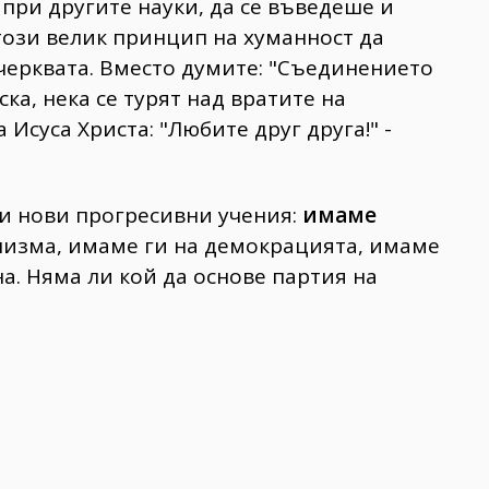
 при другите науки, да се въведеше и
 този велик принцип на хуманност да
в черквата. Вместо думите: "Съединението
ка, нека се турят над вратите на
 Исуса Христа: "Любите друг друга!" -
ни нови прогресивни учения:
имаме
лизма, имаме ги на демокрацията, имаме
а. Няма ли кой да основе партия на