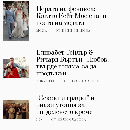
Перата на феникса:
Когато Кейт Мос спаси
поета на модата
МОДА
ОТ
НЕЛИ СЛАВОВА
Елизабет Тейлър &
Ричард Бъртън - Любов,
твърде голяма, за да
продължи
ИЗКУСТВО
ОТ
НЕЛИ СЛАВОВА
''Сексът и градът'' и
онази утопия за
споделеното време
30+
ОТ
НЕЛИ СЛАВОВА