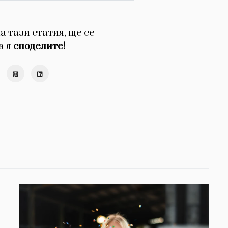
а тази статия, ще се
а я
споделите!