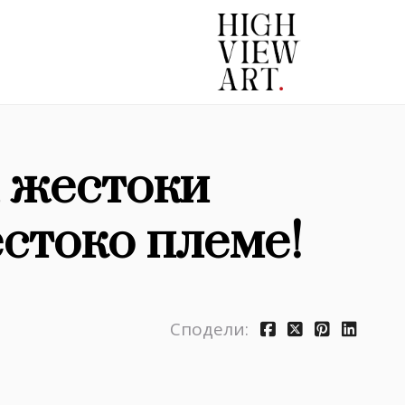
, жестоки
естоко племе!
Сподели: