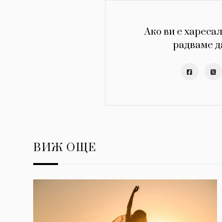
Ако ви е харесал
радваме д
ВИЖ ОЩЕ