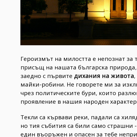
Героизмът на милостта е непознат за т
присъщ на нашата българска природа, 
заедно с първите
дихания на живота
майки-робини. Не говорете ми за изк
чрез политическите бури, които разлю
проявление в нашия народен характер.
Текли са кървави реки, падали са хиля
но тия събития са били само страшни -
един въоръжен и опасен за тебе непри