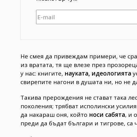
Не смея да привеждам примери, че сра
из вратата, тя ще влезе през прозореца
у нас: книгите,
науката, идеологията
у
свирепите нагони в душата ни, но не да
Такива прерождения не стават така лес
поколения; трябват исполински усилия,
да накараш оня, който
носи сабята
, и 
преди да бъдат българи и тигрове, са 