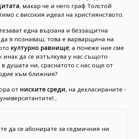
щитата
, макар че и него граф Толстой
тимо с високия идеал на християнството.
тезават една вързана и беззащитна
з да я познаваш, това е варварщина на
кото
културно равнище
; а понеже ние сме
 инак да се изтълкува у нас същото
 в душата ни, сраснатото с нас още от
ърдие към ближния?
ора от
ниските среди
, на декласираните -
университантите!...
ете да се абонирате за седмичния ни