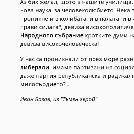
Аз бих желал, щото в нашите училища,
нова наука: за человеколюбието. Нека
проникне и в колибата, и в палата, и 
прави силата", девиза високополитичес
Народното събрание
кротките думи на
девиза високочеловеческа!
У нас са проникнали от през море раз
либерали
, имаме партизани на социа
даже партия републиканска и радикалн
милосърдието?...
Иван Вазов
, из "Тъмен герой"