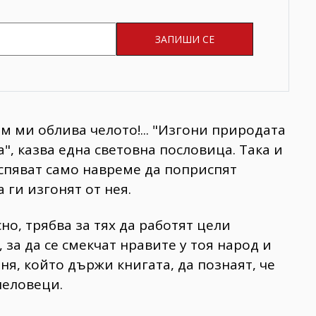
м ми облива челото!... "Изгони природата
", казва една световна пословица. Така и
спяват само навреме да поприспят
 ги изгонят от нея.
но, трябва за тях да работят цели
 за да се смекчат нравите у тоя народ и
оня, който държи книгата, да познаят, че
человеци.