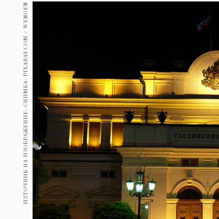
Гурме
ИЗТОЧНИК НА ИЗОБРАЖЕНИЕ: СНИМКА: PIXABAY.COM / WENGEN
237
Пътувай
389
Здраве
Gentlemen
382
1817
Wellness
ПОСЛЕДВАЙТЕ
НИ