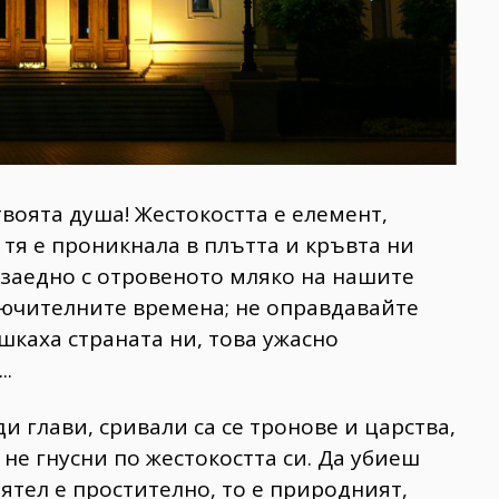
воята душа! Жестокостта е елемент,
тя е проникнала в плътта и кръвта ни
, заедно с отровеното мляко на нашите
лючителните времена; не оправдавайте
шкаха страната ни, това ужасно
..
ди глави,
сривали са се тронове и царства,
 не гнусни по жестокостта си. Да убиеш
ятел е простително, то е природният,