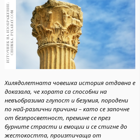
1970
И
З
Т
О
Ч
Н
И
К
Н
А
И
З
О
Б
Р
А
Ж
Е
Н
И
Е
:
С
Н
И
М
К
А
:
P
I
X
A
B
A
Y
.
C
O
30+
M
1710
Гурме
Пътувай
237
389
Здраве
Gentlemen
Хилядолетната човешка история отдавна е
382
доказала, че хората са способни на
невъобразима глупост и безумия, породени
Wellness
по най-различни причини – като се започне
1817
от безпросветност, премине се през
бурните страсти и емоции и се стигне до
ПОСЛЕДВАЙТЕ
жестокостта, произтичаща от
НИ