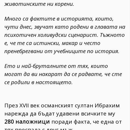
животинските ни корени.
Много са фактите в историята, които,
чути днес, звучат като родени в главата на
психотичен холивудски сценарист. Тъжното
е, че те са истински, макар и често
пренебрегвани от учебниците по история.
Ето и най-бруталните от тях, които
могат да ви накарат да се радвате, че сте
се родили в настоящето.
През XVII век османският султан Ибрахим
нарежда да бъдат удавени всичките му
280 наложници
поради факта, че една от
тях преспала с друг мъж.