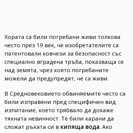
Хората са били погребани живи толкова
често през 19 век, че изобретателите са
патентовали ковчези за безопасност със
специално вградена тръба, показваща се
над земята, чрез която погребаните
можели да предупредят, че са живи.
В Средновековието обвиняемите често са
били изправяни пред специфичен вид
изпитание, което трябвало да докаже
тяхната невинност. Те били карани да
сложат ръката си в
кипяща вода
. Ако