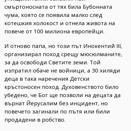
смъртоносната от тях била Бубонната
чума, която се появила малко след
котешкия холокост и отнела живота на
повече от 100 милиона европейци.
И отново папа, но този път Инокентий III,
организирал поход срещу мюсюлманите,
за да освободи Светите земи. Той
изпратил обаче не войници, а 30 хиляди
деца в така наречения Детски
кръстоносен поход. Духовенството било
убедено, че Бог ще позволи на децата да
върнат Йерусалим без инцидент, но
повечето загинали по пътя или били
продадени в робство.