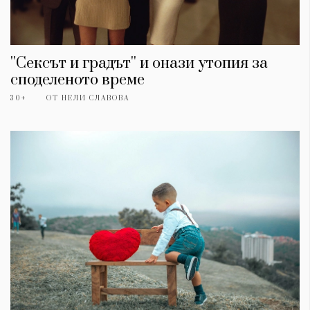
''Сексът и градът'' и онази утопия за
споделеното време
30+
ОТ
НЕЛИ СЛАВОВА
КАТЕГОРИИ
ЗА НАС
Wine&Dine
Условия за
Подкасти
ползване
Мода
За нас
Dialogue
Реклама
Изкуство
Политика за