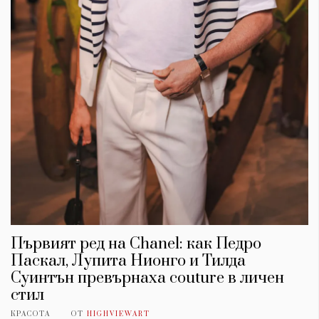
Първият ред на Chanel: как Педро
Паскал, Лупита Нионго и Тилда
Суинтън превърнаха couture в личен
стил
КРАСОТА
ОТ
HIGHVIEWART