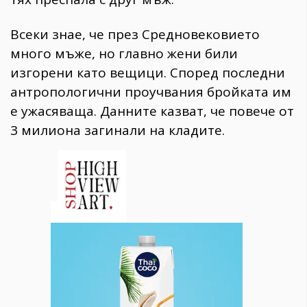
Всеки знае, че през Средновековието
много мъже, но главно жени били
изгорени като вещици. Според последни
антропологични проучвания бройката им
е ужасяваща. Данните казват, че повече от
3 милиона загинали на кладите.