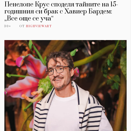
Пенелопе Крус споделя тайните на 15-
годишния си брак с Хавиер Бардем:
„Все още се уча“
30+
ОТ
HIGHVIEWART