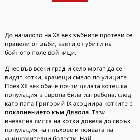
До началото на ХХ век зъбните протези се
правели от зъби, взети от убити на
бойното поле войници.
Днес във всеки град и село могат да се
видят котки, крачещи смело по улиците.
През XII век обаче почти цялата котешка
популация в Европа била изтребена, след
като папа Григорий ІХ асоциира котките с
поклонението към Дявола
. Тази
внезапна липса на котки довела до свръх
популация на плъхове и появата на
унищожителни болести. Най-