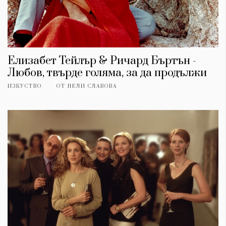
Елизабет Тейлър & Ричард Бъртън -
Любов, твърде голяма, за да продължи
ИЗКУСТВО
ОТ
НЕЛИ СЛАВОВА