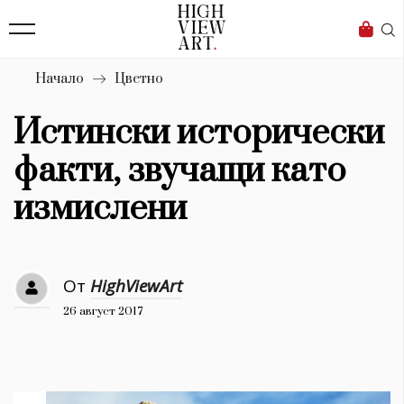
139
Бизнес
1633
Мода
Начало
Цветно
16
Dialogue
Истински исторически
Изкуство
факти, звучащи като
4340
измислени
Красота
777
От
HighViewArt
Дизайн
26 август 2017
1272
1188
Книги