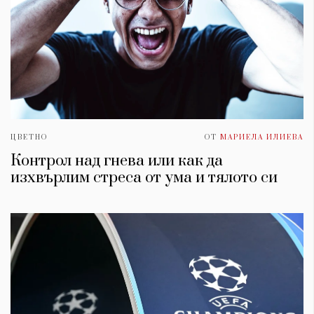
ЦВЕТНО
ОТ
МАРИЕЛА ИЛИЕВА
Контрол над гнева или как да
изхвърлим стреса от умa и тялото си