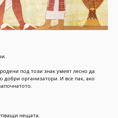
ри
 родени под този знак умеят лесно да
о добри организатори. И все пак, ако
започнатото.
упващи нещата.