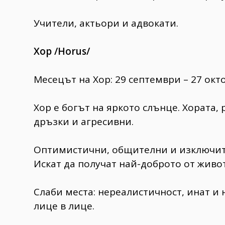
Учители, актьори и адвокати.
Хор /Horus/
Месецът на Хор: 29 септември – 27 ок
Хор е богът на яркото слънце. Хората,
дръзки и агресивни.
Оптимистични, общителни и изключите
Искат да получат най-доброто от живот
Слаби места: нереалистичност, инат и 
лице в лице.