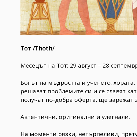
Тот /Thoth/
Месецът на Тот: 29 август – 28 септемв
Богът на мъдростта и ученето; хората,
решават проблемите си и се славят кат
получат по-добра оферта, ще зарежат 
Автентични, оригинални и улегнали.
На моменти рязки, нетърпеливи, прет