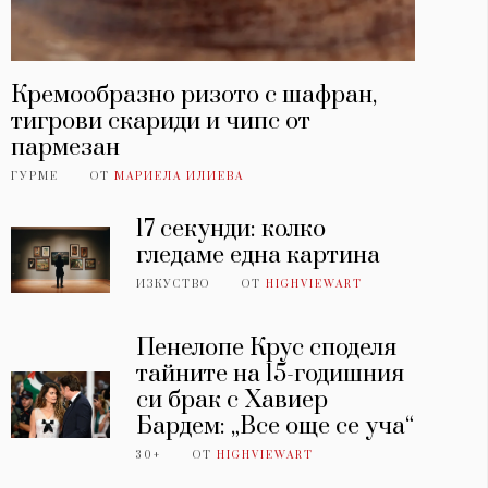
Кремообразно ризото с шафран,
тигрови скариди и чипс от
пармезан
ГУРМЕ
ОТ
МАРИЕЛА ИЛИЕВА
17 секунди: колко
гледаме една картина
ИЗКУСТВО
ОТ
HIGHVIEWART
Пенелопе Крус споделя
тайните на 15-годишния
си брак с Хавиер
Бардем: „Все още се уча“
30+
ОТ
HIGHVIEWART