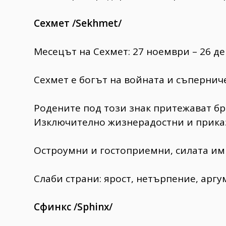
Сехмет /Sekhmet/
Месецът на Сехмет: 27 ноември – 26 д
Сехмет е богът на войната и съпернич
Родените под този знак притежават б
Изключително жизнерадостни и прика
Остроумни и гостоприемни, силата им 
Слаби страни: ярост, нетърпение, арг
Сфинкс /Sphinx/