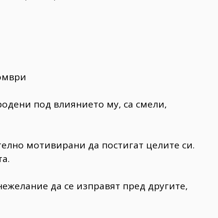
томври
 родени под влиянието му, са смели,
лно мотивирани да постигат целите си.
а.
нежелание да се изправят пред другите,