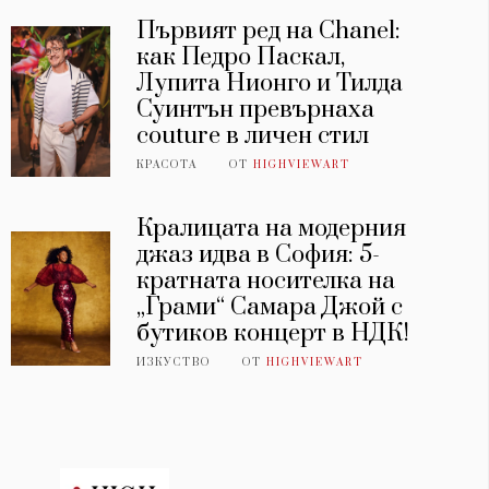
Първият ред на Chanel:
как Педро Паскал,
Лупита Нионго и Тилда
Суинтън превърнаха
couture в личен стил
КРАСОТА
ОТ
HIGHVIEWART
Кралицата на модерния
джаз идва в София: 5-
кратната носителка на
„Грами“ Самара Джой с
бутиков концерт в НДК!
ИЗКУСТВО
ОТ
HIGHVIEWART