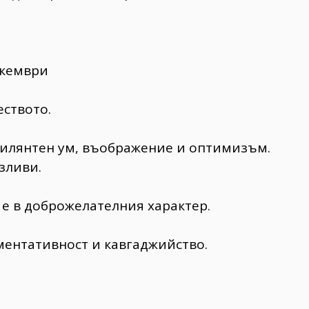
екември
еството.
рилянтен ум, въображение и оптимизъм.
зливи.
е в доброжелателния характер.
ументативност и кавгаджийство.