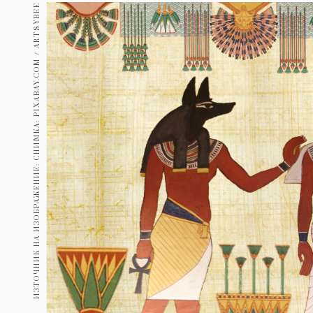
Гурме
ИЗТОЧНИК НА ИЗОБРАЖЕНИЕ: СНИМКА: PIXABAY.COM / ARTSYBEE
237
Пътувай
389
Здраве
Gentlemen
382
1817
Wellness
ПОСЛЕДВАЙТЕ
НИ