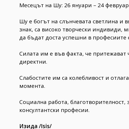
Месецът на Шу: 26 януари – 24 февруа
Шу е богът на слънчевата светлина и в
знак, са високо творчески индивиди, 
да бъдат доста успешни в професиите 
Силата им е във факта, че притежават 
директни.
Слабостите им са колебливост и отлага
момента.
Социална работа, благотворителност, 
консултантски професии.
Изида /Isis/