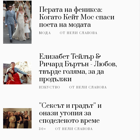
Перата на феникса:
Когато Кейт Мос спаси
поета на модата
МОДА
ОТ
НЕЛИ СЛАВОВА
Елизабет Тейлър &
Ричард Бъртън - Любов,
твърде голяма, за да
продължи
ИЗКУСТВО
ОТ
НЕЛИ СЛАВОВА
''Сексът и градът'' и
онази утопия за
споделеното време
30+
ОТ
НЕЛИ СЛАВОВА