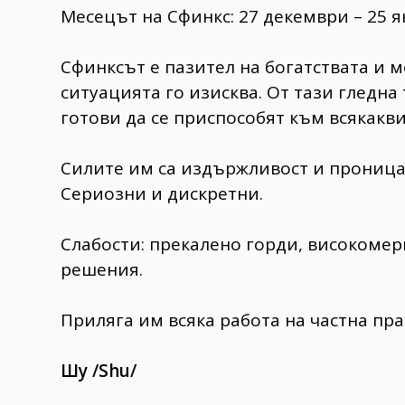
Месецът на Сфинкс: 27 декември – 25 
Сфинксът е пазител на богатствата и 
ситуацията го изисква. От тази гледна
готови да се приспособят към всякакв
Силите им са издържливост и проница
Сериозни и дискретни.
Слабости: прекалено горди, високоме
решения.
Приляга им всяка работа на частна пра
Шу /Shu/