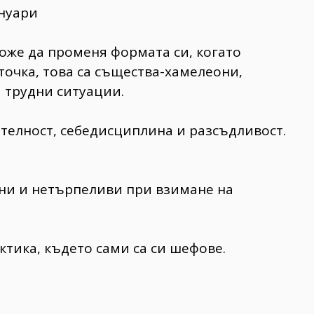
януари
може да променя формата си, когато
 точка, това са същества-хамелеони,
и трудни ситуации.
телност, себедисциплина и разсъдливост.
рни и нетърпеливи при взимане на
ктика, където сами са си шефове.