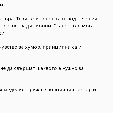
ри
ятъра. Тези, които попадат под неговия
много нетрадиционни. Също така, могат
си.
чувство за хумор, принципни са и
не да свършат, каквото е нужно за
земеделие, грижа в болничния сектор и