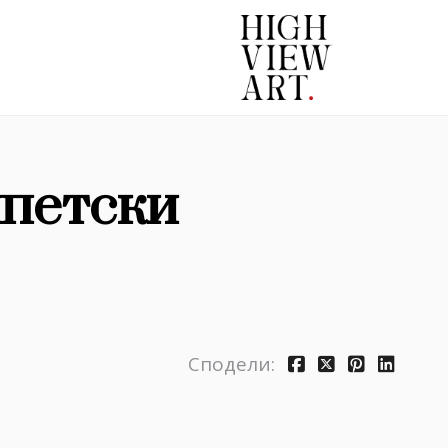
ипетски
Сподели: