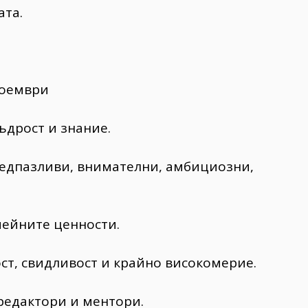
ата.
ноември
ъдрост и знание.
редпазливи, внимателни, амбициозни,
мейните ценности.
ст, свидливост и крайно високомерие.
редактори и ментори.