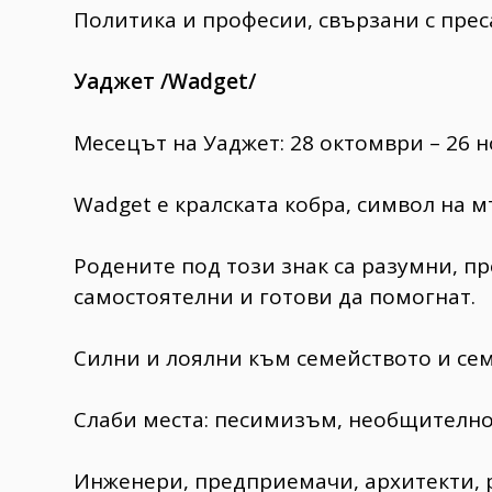
Политика и професии, свързани с прес
Уаджет /Wadget/
Месецът на Уаджет: 28 октомври – 26 
Wadget е кралската кобра, символ на м
Родените под този знак са разумни, п
самостоятелни и готови да помогнат.
Силни и лоялни към семейството и се
Слаби места: песимизъм, необщително
Инженери, предприемачи, архитекти, 