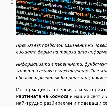
През XXI век предстои изменение на чов
висшата форма на творящата информа
Информацията е първичната, фундамен
живота и всичко съществуващо. Тя е жив
обновява, разпорежда процесите, движ
Информацията, енергията и материят
картината на Космоса
и нашия свят и 
най-трудно разбираеми и подаващи се