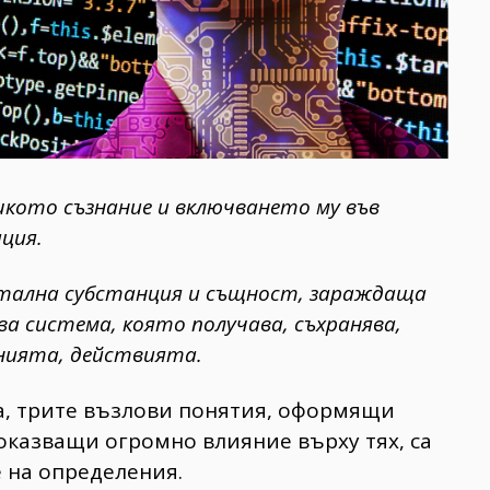
ешкото съзнание и включването му във
ция.
тална субстанция и същност, зараждаща
а система, която получава, съхранява,
енията, действията.
а, трите възлови понятия, оформящи
оказващи огромно влияние върху тях, са
 на определения.