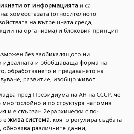
икнати от информацията
и са
на: хомеостазата (относителното
войствата на вътрешната среда,
кции на организма) и блоковия принцип
възможен без заобикалящото ни
 идеалната и обобщаваща форма на
о, обработването и предаването на
уване, развитие, изобщо живот.
окладва пред Президиума на АН на СССР, че
 многослойно и по структура напомня
ия и е свързан йерархически с по-
о е
жива система
, която регулира съдбата
а, обновява различните данни,