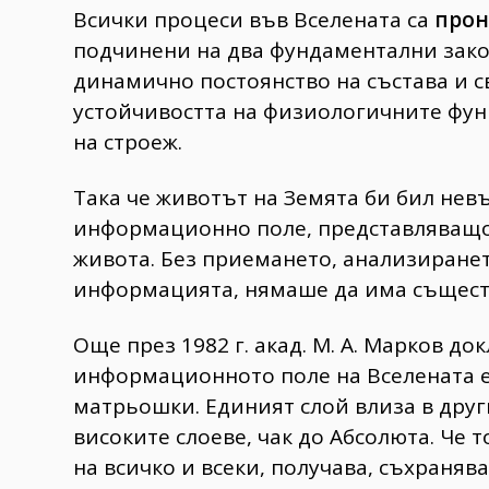
Всички процеси във Вселената са
прон
подчинени на два фундаментални зако
динамично постоянство на състава и с
устойчивостта на физиологичните фун
на строеж.
Така че животът на Земята би бил не
информационно поле, представляващо
живота. Без приемането, анализиранет
информацията, нямаше да има съществ
Още през 1982 г. акад. М. А. Марков д
информационното поле на Вселената е
матрьошки. Единият слой влиза в друг
високите слоеве, чак до Абсолюта. Че т
на всичко и всеки, получава, съхраняв