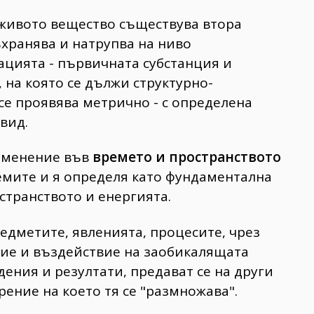
а живото вещество съществува втора
ъхранява и натрупва на ниво
цията - първичната субстанция и
на която се дължи структурно-
се проявява метрично - с определена
вид.
изменение във
времето и пространството
емите и я определя като фундаментална
странството и енергията.
редметите, явленията, процесите, чрез
ие и въздействие на заобикалящата
дения и резултати, предават се на други
ение на което тя се "размножава".