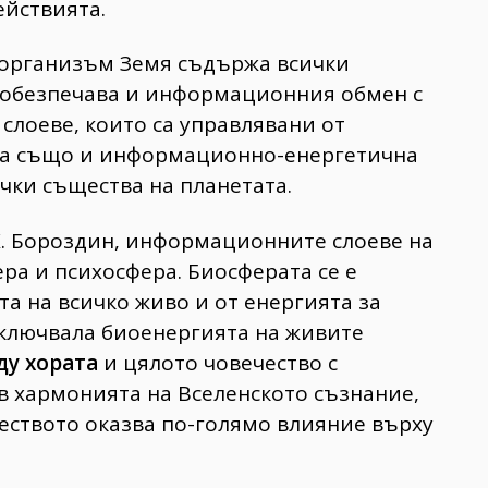
ействията.
организъм Земя съдържа всички
к, обезпечава и информационния обмен с
слоеве, които са управлявани от
чва също и информационно-енергетична
ички същества на планетата.
 К. Бороздин, информационните слоеве на
ра и психосфера. Биосферата се е
та на всичко живо и от енергията за
включвала биоенергията на живите
у хората
и цялото човечество с
 в хармонията на Вселенското съзнание,
чеството оказва по-голямо влияние върху