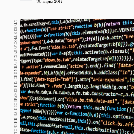
Гурме
30 април 2017
237
Пътувай
ИЗТОЧНИК НА ИЗОБРАЖЕНИЕ: СНИМКА: PIXABAY.COM/GERALT
389
Здраве
Gentlemen
382
1816
Wellness
ПОСЛЕДВАЙТЕ
НИ