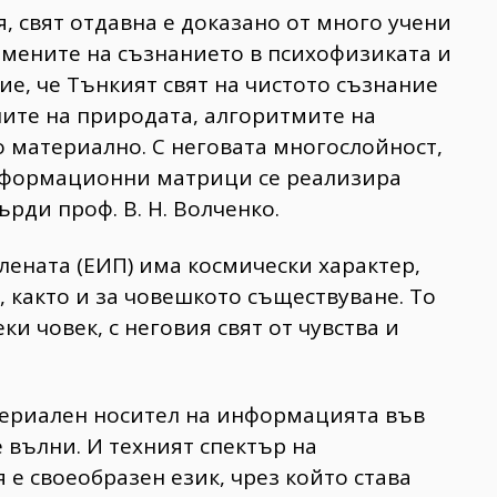
 свят отдавна е доказано от много учени
мените на съзнанието в психофизиката и
ие, че Тънкият свят на чистото съзнание
ите на природата, алгоритмите на
о материално. С неговата многослойност,
информационни матрици се реализира
рди проф. В. Н. Волченко.
ената (ЕИП) има космически характер,
, както и за човешкото съществуване. То
ки човек, с неговия свят от чувства и
атериален носител на информацията във
 вълни. И техният спектър на
е своеобразен език, чрез който става