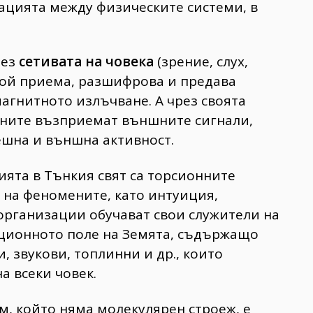
цията между физическите системи, в
рез
сетивата на човека
(зрение, слух,
 той приема, разшифрова и предава
агнитното излъчване. А чрез своята
тните възприемат външните сигнали,
шна и външна активност.
ята в Тънкия свят са торсионните
а на феномените, като интуиция,
 организации обучават свои служители на
ционното поле на Земята, съдържащо
 звукови, топлинни и др., които
а всеки човек.
ум, който няма молекулярен строеж, е