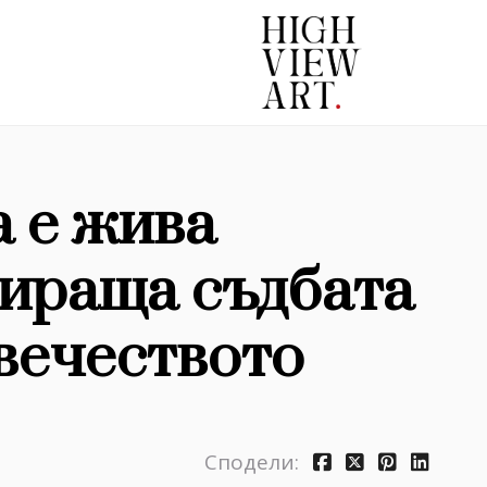
 е жива
лираща съдбата
овечеството
Сподели: