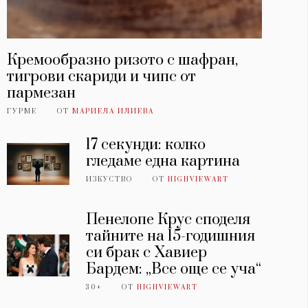
Кремообразно ризото с шафран,
тигрови скариди и чипс от
пармезан
ГУРМЕ
ОТ
МАРИЕЛА ИЛИЕВА
17 секунди: колко
гледаме една картина
ИЗКУСТВО
ОТ
HIGHVIEWART
Пенелопе Крус споделя
тайните на 15-годишния
си брак с Хавиер
Бардем: „Все още се уча“
30+
ОТ
HIGHVIEWART