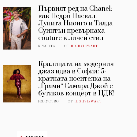
Първият ред на Chanel:
как Педро Паскал,
Лупита Нионго и Тилда
Суинтън превърнаха
couture в личен стил
КРАСОТА
ОТ
HIGHVIEWART
Кралицата на модерния
джаз идва в София: 5-
кратната носителка на
„Грами“ Самара Джой с
бутиков концерт в НДК!
ИЗКУСТВО
ОТ
HIGHVIEWART