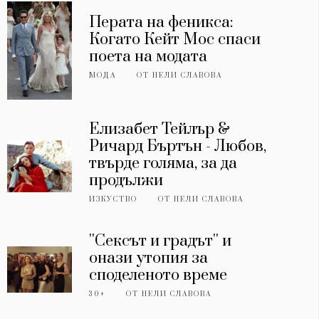
Перата на феникса:
Когато Кейт Мос спаси
поета на модата
МОДА
ОТ
НЕЛИ СЛАВОВА
Елизабет Тейлър &
Ричард Бъртън - Любов,
твърде голяма, за да
продължи
ИЗКУСТВО
ОТ
НЕЛИ СЛАВОВА
''Сексът и градът'' и
онази утопия за
споделеното време
30+
ОТ
НЕЛИ СЛАВОВА