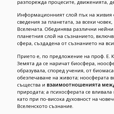
разпорежда процесите, движенията, д
Информационният слой пък на живия 
сведения за планетата, за всеки чове
Вселената. Обединява различни нейни 
планетния слой на съзнанието, вклю
сфера, създадена от съзнанието на вс
Прието е, по предложение на проф. Е.
Земята да се наричат биосфера, ноосфе
образувала, според учения, от биомаса
обезпечаване на живота; ноосферата 
същества и
взаимоотношенията межд
природата; а психосферата се вливала
като при по-висока духовност на чове
Вселенското съзнание.