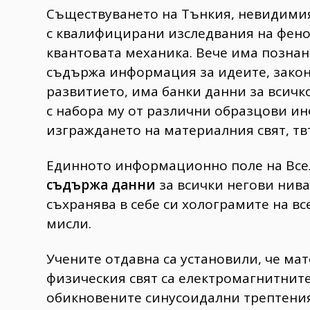
Съществуването на Тънкия, невидимия,
с квалифицирани изследвания на фено
квантовата механика. Вече има познан
съдържа информация за идеите, закон
развитието, има банки данни за всичк
с набора му от различни образцови 
изграждането на материалния свят, твъ
Единното информационно поле на Всел
съдържа данни
за всички негови нива
съхранява в себе си холограмите на все
мисли.
Учените отдавна са установили, че м
физическия свят са електромагнитните
обикновените синусоидални трептения 