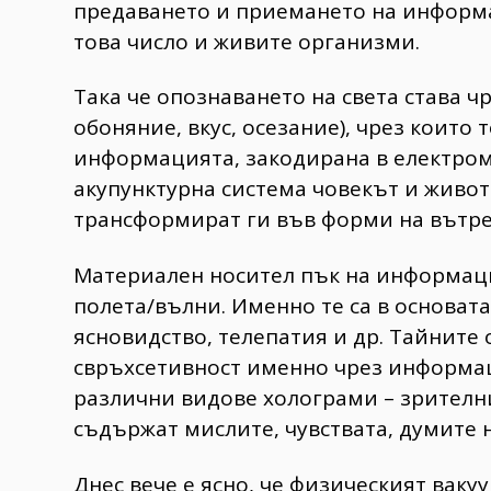
предаването и приемането на информа
това число и живите организми.
Така че опознаването на света става ч
обоняние, вкус, осезание), чрез които
информацията, закодирана в електром
акупунктурна система човекът и живо
трансформират ги във форми на вътре
Материален носител пък на информаци
полета/вълни. Именно те са в основат
ясновидство, телепатия и др. Тайните
свръхсетивност именно чрез информа
различни видове холограми – зрителни,
съдържат мислите, чувствата, думите н
Днес вече е ясно, че физическият ваку