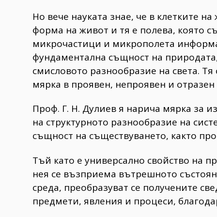
Но вече науката знае, че в клетките н
форма на живот и тя е полева, която с
микрочастици и микрополета информа
фундаментална същност на природата, 
смисловото разнообразие на света. Тя 
мярка в проявен, непроявен и отразен 
Проф. Г. Н. Дулиев я нарича мярка за 
на структурното разнообразие на сист
същност на съществуването, както про
Тъй като е универсално свойство на п
нея се възприема вътрешното състоян
среда, преобразуват се получените све
предмети, явления и процеси, благодар