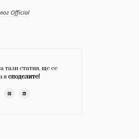
ог Official
а тази статия, ще се
а я
споделите!