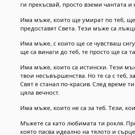
ги прекъсвай, просто вземи чантата и 
Има мъже, които ще умират по теб, ще 
предоставят Света. Тези мъже са лъжци,
Има мъже, с които ще се чувстваш сигу
ще са винаги до теб, те просто ще са т
Има мъже, които са истински. Тези мъ
твои несъвършенства. Но те са с теб, з
Свят е станал по-красив. След време ти
цяла вечност.
Има мъже, които не са за теб. Тези, кои
Мъжете са като любимата ти рокля. Пр
която пасва идеално на тялото и сърце