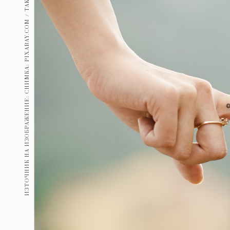
ИЗТОЧНИК НА ИЗОБРАЖЕНИЕ: СНИМКА: PIXABAY.COM / TAKMEOMEO
Гурме
237
Пътувай
389
Здраве
Gentlemen
382
1817
Wellness
ПОСЛЕДВАЙТЕ
НИ