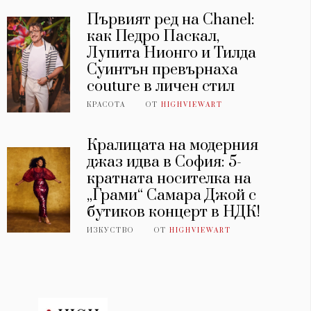
Първият ред на Chanel:
как Педро Паскал,
Лупита Нионго и Тилда
Суинтън превърнаха
couture в личен стил
КРАСОТА
ОТ
HIGHVIEWART
Кралицата на модерния
джаз идва в София: 5-
кратната носителка на
„Грами“ Самара Джой с
бутиков концерт в НДК!
ИЗКУСТВО
ОТ
HIGHVIEWART