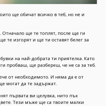
които ще обичат всичко в теб, но не и
 Отначало ще те топлят, после ще ги
ще те изгорят и ще ти оставят белег за
бувки на най-добрата ти приятелка. Като
ги пробваш, ще разбереш, че не са за теб.
ече от необходимото. И няма да е от
 ще могат да те задържат.
нят първата ви целувка, нито пък
вете. Тези мъже ще са твоите малки