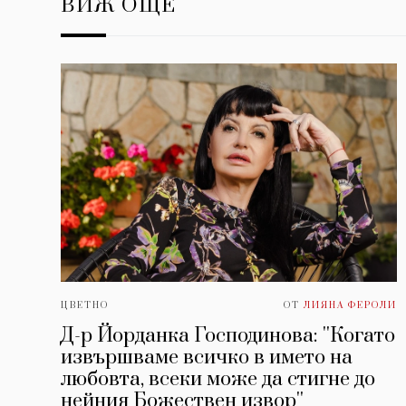
ВИЖ ОЩЕ
ЦВЕТНО
ОТ
ЛИЯНА ФЕРОЛИ
Д-р Йорданка Господинова: ''Когато
извършваме всичко в името на
любовта, всеки може да стигне до
нейния Божествен извор''