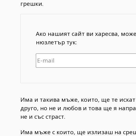
грешки.
Ако нашият сайт ви харесва, мож
нюзлетър тук:
Има и такива мъже, които, ще те искат
друго, но не и любов и това ще я напр
не и със страст.
Има мъже с които, ще излизаш на срещ