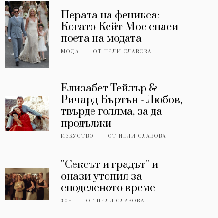
Перата на феникса:
Когато Кейт Мос спаси
поета на модата
МОДА
ОТ
НЕЛИ СЛАВОВА
Елизабет Тейлър &
Ричард Бъртън - Любов,
твърде голяма, за да
продължи
ИЗКУСТВО
ОТ
НЕЛИ СЛАВОВА
''Сексът и градът'' и
онази утопия за
споделеното време
30+
ОТ
НЕЛИ СЛАВОВА