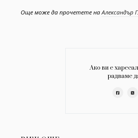
Още може да прочетете на
Александър Гл
Ако ви е харесал
радваме д