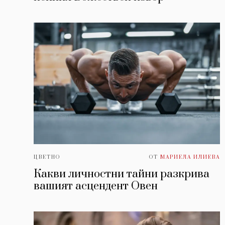
ЦВЕТНО
ОТ
МАРИЕЛА ИЛИЕВА
Какви личностни тайни разкрива
вашият асцендент Овен