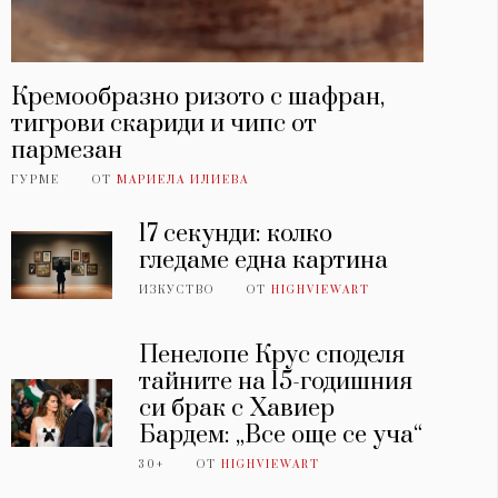
Кремообразно ризото с шафран,
тигрови скариди и чипс от
пармезан
ГУРМЕ
ОТ
МАРИЕЛА ИЛИЕВА
17 секунди: колко
гледаме една картина
ИЗКУСТВО
ОТ
HIGHVIEWART
Пенелопе Крус споделя
тайните на 15-годишния
си брак с Хавиер
Бардем: „Все още се уча“
30+
ОТ
HIGHVIEWART