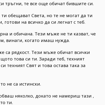
си тръгни, те все още обичат бившите си.
ти обещават Света, но те не могат да ти
 готови на всичко да си легнат с теб.
рна и обичана. Тези мъже не ти казват, че
ам, винаги, когато имаш нужда.
же са рядкост. Тези мъже обичат всички
ащото това си ти. Заради теб, техният
 си техният Свят и това остава така за
то не са истински.
обваш няколко, докато не намериш тази ,
то ти.