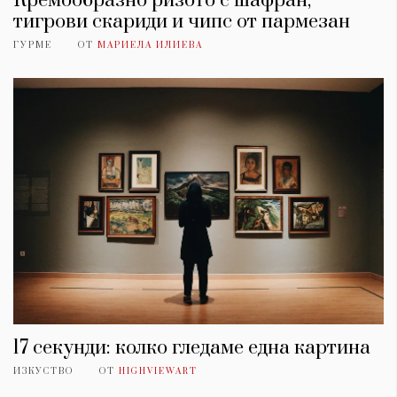
Кремообразно ризото с шафран,
тигрови скариди и чипс от пармезан
ГУРМЕ
ОТ
МАРИЕЛА ИЛИЕВА
17 секунди: колко гледаме една картина
ИЗКУСТВО
ОТ
HIGHVIEWART