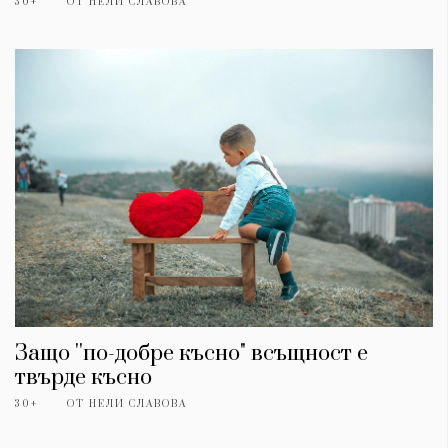
30+
ОТ
НЕЛИ СЛАВОВА
Защо ''по-добре късно" всъщност е
твърде късно
30+
ОТ
НЕЛИ СЛАВОВА