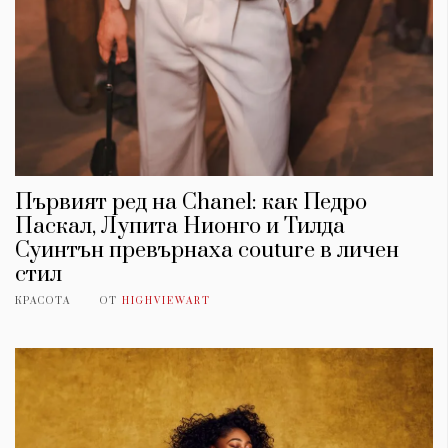
Първият ред на Chanel: как Педро
Паскал, Лупита Нионго и Тилда
Суинтън превърнаха couture в личен
стил
КРАСОТА
ОТ
HIGHVIEWART