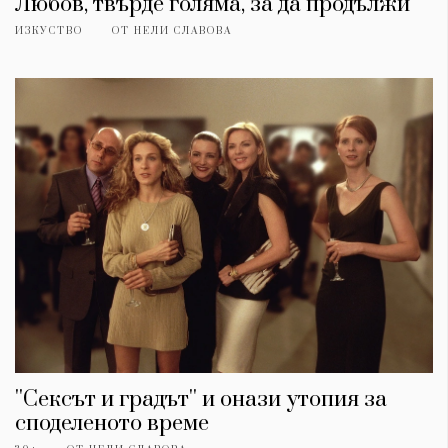
Любов, твърде голяма, за да продължи
ИЗКУСТВО
ОТ
НЕЛИ СЛАВОВА
''Сексът и градът'' и онази утопия за
споделеното време