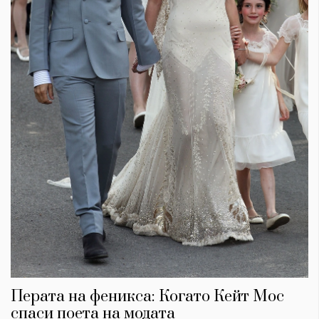
Перата на феникса: Когато Кейт Мос
спаси поета на модата