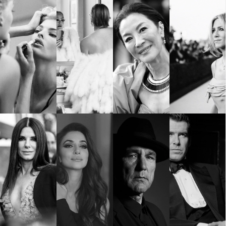
КАТЕГОРИИ
ЗА НАС
Wine&Dine
Условия за
Подкасти
ползване
Мода
За нас
Dialogue
Реклама
Изкуство
Политика за