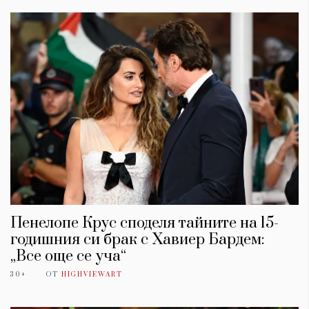
Пенелопе Крус споделя тайните на 15-
годишния си брак с Хавиер Бардем:
„Все още се уча“
30+
ОТ
HIGHVIEWART