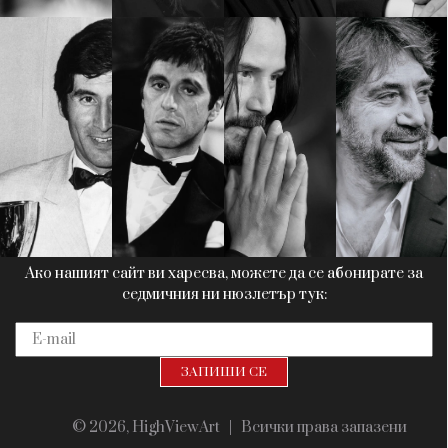
Красота
поверителност
Цветно
ModerenDom
Гурме
Пътувай
Wellness
СЛЕДВАЙТЕ НИ
Facebook
Instagram
Twitter
Pinterest
YouTube
Spotify
Soundcloud
Ако нашият сайт ви харесва, можете да се абонирате за
седмичния ни нюзлетър тук:
© 2026, HighViewArt | Всички права запазени