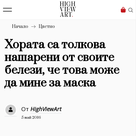
139
Бизнес
1633
Мода
Начало
Цветно
16
Dialogue
Хората са толкова
Изкуство
нашарени от своите
4340
белези, че това може
Красота
да мине за маска
777
Дизайн
От
HighViewArt
1272
5 май 2016
1188
Книги