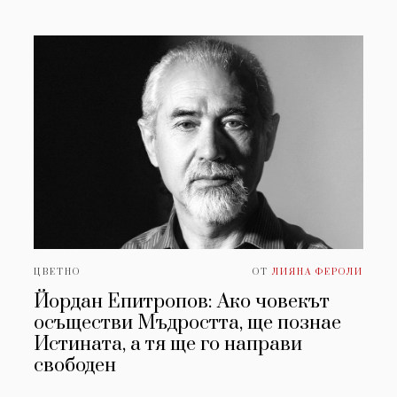
ЦВЕТНО
ОТ
ЛИЯНА ФЕРОЛИ
Йордан Епитропов: Ако човекът
осъществи Мъдростта, ще познае
Истината, а тя ще го направи
свободен