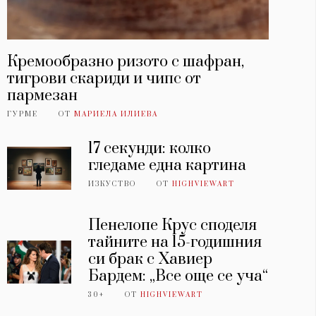
Кремообразно ризото с шафран,
тигрови скариди и чипс от
пармезан
ГУРМЕ
ОТ
МАРИЕЛА ИЛИЕВА
17 секунди: колко
гледаме една картина
ИЗКУСТВО
ОТ
HIGHVIEWART
Пенелопе Крус споделя
тайните на 15-годишния
си брак с Хавиер
Бардем: „Все още се уча“
30+
ОТ
HIGHVIEWART