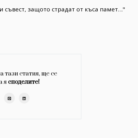
 си съвест, защото страдат от къса памет…"
а тази статия, ще се
а я
споделите!