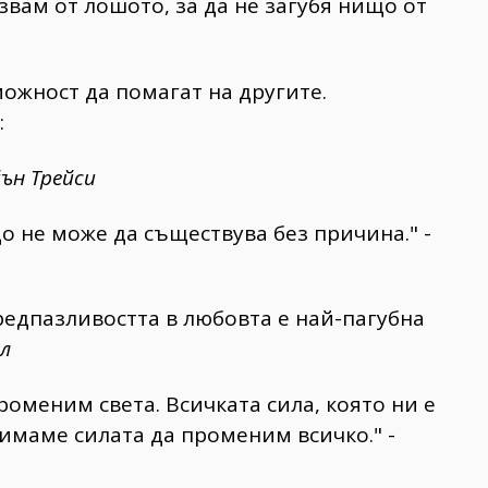
азвам от лошото, за да не загубя нищо от
можност да помагат на другите.
:
ън Трейси
що не може да съществува без причина." -
редпазливостта в любовта е най-пагубна
л
роменим света. Всичката сила, която ни е
 имаме силата да променим всичко." -