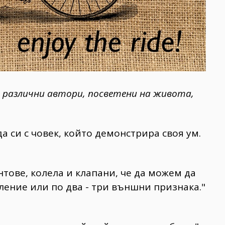
а различни автори, посветени на живота,
а си с човек, който демонстрира своя ум.
нтове, колела и клапани, че да можем да
ление или по два - три външни признака."