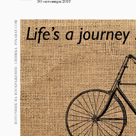
Гурме
30 октомври 2017
237
Пътувай
ИЗТОЧНИК НА ИЗОБРАЖЕНИЕ: СНИМКА: PIXABAY.COM
389
Здраве
Gentlemen
382
1817
Wellness
ПОСЛЕДВАЙТЕ
НИ