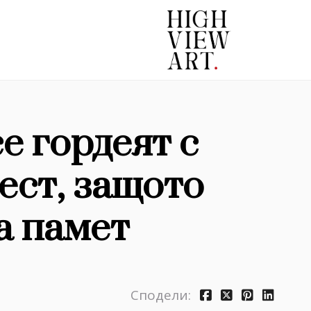
е гордеят с
ест, защото
а памет
Сподели: