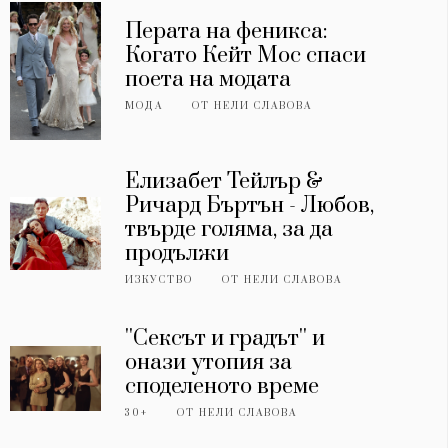
Перата на феникса:
Когато Кейт Мос спаси
поета на модата
МОДА
ОТ
НЕЛИ СЛАВОВА
Елизабет Тейлър &
Ричард Бъртън - Любов,
твърде голяма, за да
продължи
ИЗКУСТВО
ОТ
НЕЛИ СЛАВОВА
''Сексът и градът'' и
онази утопия за
споделеното време
30+
ОТ
НЕЛИ СЛАВОВА