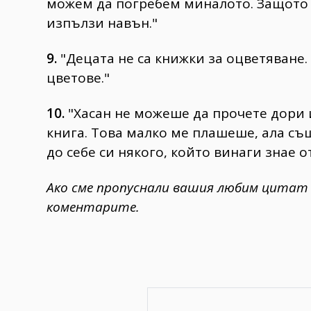
можем да погребем миналото. Защото з
изпълзи навън."
9.
"Децата не са книжки за оцветяване
цветове."
10.
"Хасан не можеше да прочете дори и
книга. Това малко ме плашеше, ала с
до себе си някого, който винаги знае о
Ако сме пропуснали вашия любим цитат о
коментарите.