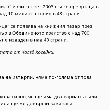
ла" излиза през 2003 г. и се превръща в
ад 10 милиона копия в 48 страни.
ца" се появява на книжния пазар през
елър в Обединеното кралство с над 700
 е издаден в над 40 страни.
итата от Халед Хосейни:
ва да изтърпи, няма по-голяма от това
ова силно, че ще има два варианта: или
 или ще ме довърши завинаги..."