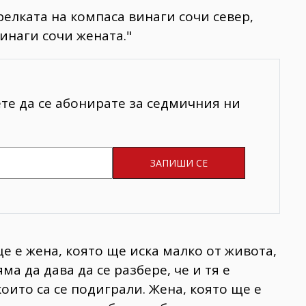
елката на компаса винаги сочи север,
инаги сочи жената."
ете да се абонирате за седмичния ни
 е жена, която ще иска малко от живота,
а да дава да се разбере, че и тя е
които са се подиграли. Жена, която ще е