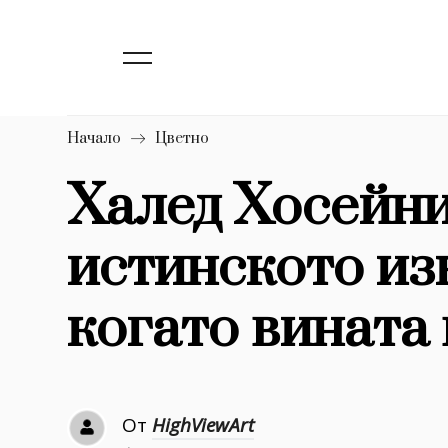
139
Бизнес
1633
Мода
16
Dialogue
Начало
Цветно
Изкуство
Халед Хосейни
4340
истинското из
777
Красота
1272
Дизайн
когато вината
1188
Книги
1970
30+
От
HighViewArt
1710