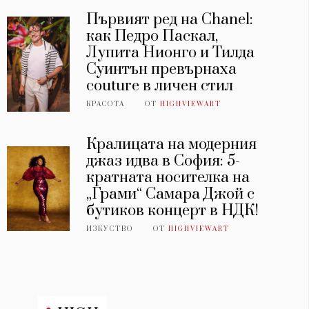
Първият ред на Chanel:
как Педро Паскал,
Лупита Нионго и Тилда
Суинтън превърнаха
couture в личен стил
КРАСОТА
ОТ
HIGHVIEWART
Кралицата на модерния
джаз идва в София: 5-
кратната носителка на
„Грами“ Самара Джой с
бутиков концерт в НДК!
ИЗКУСТВО
ОТ
HIGHVIEWART