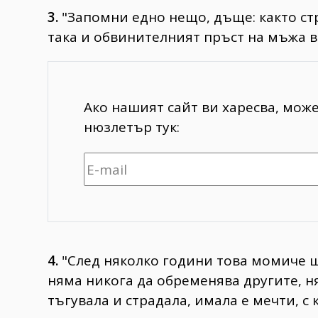
3.
"Запомни едно нещо, дъще: както стр
така и обвинителният пръст на мъжа в
Ако нашият сайт ви харесва, мож
нюзлетър тук:
4.
"След няколко години това момиче ще
няма никога да обременява другите, ням
тъгувала и страдала, имала е мечти, с 