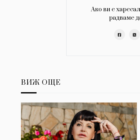
Ако ви е харесал
радваме д
ВИЖ ОЩЕ