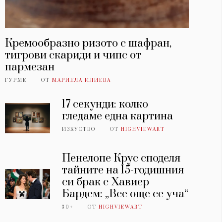
Кремообразно ризото с шафран,
тигрови скариди и чипс от
пармезан
ГУРМЕ
ОТ
МАРИЕЛА ИЛИЕВА
17 секунди: колко
гледаме една картина
ИЗКУСТВО
ОТ
HIGHVIEWART
Пенелопе Крус споделя
тайните на 15-годишния
си брак с Хавиер
Бардем: „Все още се уча“
30+
ОТ
HIGHVIEWART