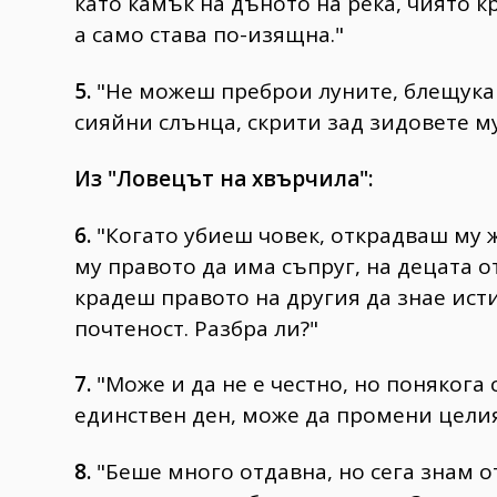
като камък на дъното на река, чиято к
а само става по-изящна."
5.
"Не можеш преброи луните, блещука
сияйни слънца, скрити зад зидовете му
Из "Ловецът на хвърчила":
6.
"Когато убиеш човек, открадваш му 
му правото да има съпруг, на децата 
крадеш правото на другия да знае ист
почтеност. Разбра ли?"
7.
"Може и да не е честно, но понякога 
единствен ден, може да промени целия
8.
"Беше много отдавна, но сега знам о