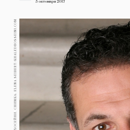
Гурме
5 октомври 2017
237
Пътувай
ИЗТОЧНИК НА ИЗОБРАЖЕНИЕ: ХАЛЕД ХОСЕЙНИ. СНИМКА: ELENA SEIBERT/KHALEDHOSSEINI.COM
389
Здраве
Gentlemen
382
1817
Wellness
ПОСЛЕДВАЙТЕ
НИ