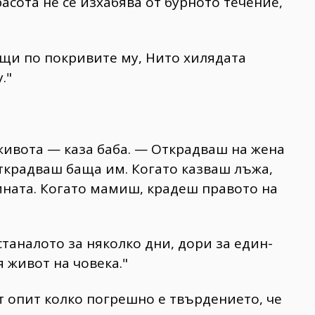
расота не се изхабява от бурното течение,
щи по покривите му, Нито хилядата
."
живота — каза баба. — Открадваш на жена
открадваш баща им. Когато казваш лъжа,
ината. Когато мамиш, крадеш правото на
станалото за няколко дни, дори за един-
 живот на човека."
т опит колко погрешно е твърдението, че