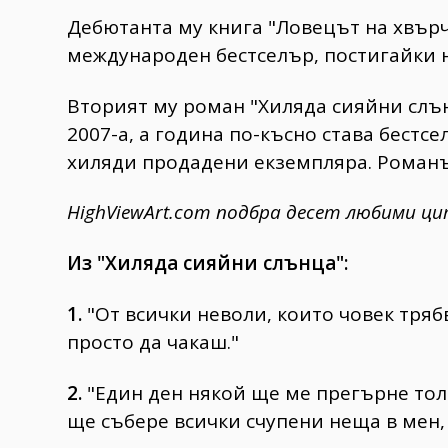
Дебютанта му книга "Ловецът на хвърчи
международен бестселър, постигайки н
Вторият му роман "Хиляда сияйни слън
2007-а, а година по-късно става бестс
хиляди продадени екземпляра. Романът
HighViewArt.com подбра десет любими ц
Из "Хиляда сияйни слънца":
1.
"От всички неволи, които човек тряб
просто да чакаш."
2.
"Един ден някой ще ме прегърне толк
ще събере всички счупени неща в мен,