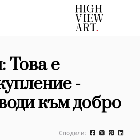
: Това е
купление -
 води към добро
Сподели: