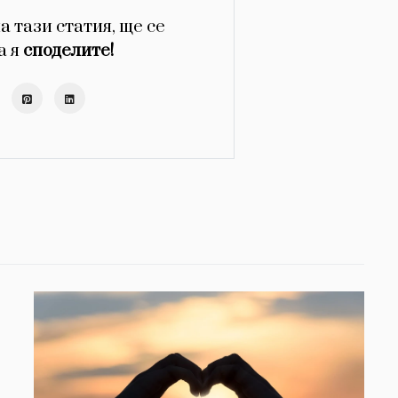
а тази статия, ще се
а я
споделите!