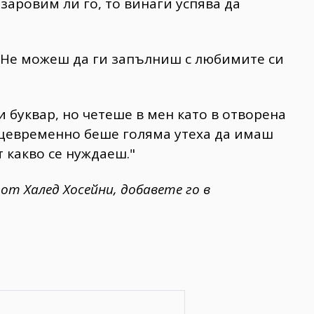
аровим ли го, то винаги успява да
. Не можеш да ги запълниш с любимите си
 буквар, но четеше в мен като в отворена
ъщевременно беше голяма утеха да имаш
т какво се нуждаеш."
т Халед Хосейни, добавете го в