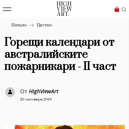
139
Бизнес
1633
Мода
Начало
Цветно
16
Dialogue
Горещи календари от
Изкуство
австралийските
4340
пожарникари - II част
Красота
777
От
HighViewArt
Дизайн
29 октомври 2019
1272
1188
Книги