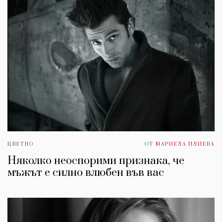
ЦВЕТНО
ОТ
МАРИЕЛА ИЛИЕВА
КАТЕГОРИИ
ЗА НАС
Няколко неоспорими признака, че
Wine&Dine
Условия за
мъжът е силно влюбен във вас
Подкасти
ползване
Мода
За нас
Dialogue
Реклама
Изкуство
Политика за