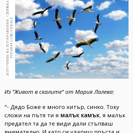
И
З
Т
О
Ч
Н
И
К
Н
А
И
З
О
Б
Р
А
Ж
Е
Н
И
Е
:
С
Н
И
М
К
А
:
P
I
X
A
B
A
Y
.
C
O
M
/
G
E
R
A
L
1970
30+
1709
Гурме
T
Пътувай
237
389
Здраве
Gentlemen
382
Из "Живот в скалите" от Мария Лалева:
Wellness
1816
"- Дядо Боже е много хитър, синко. Току
сложи на пътя ти я
малък камък
, я малък
предател та да те види дали стъпваш
ПОСЛЕДВАЙТЕ
НИ
внимателно. И като си удариш пръста и