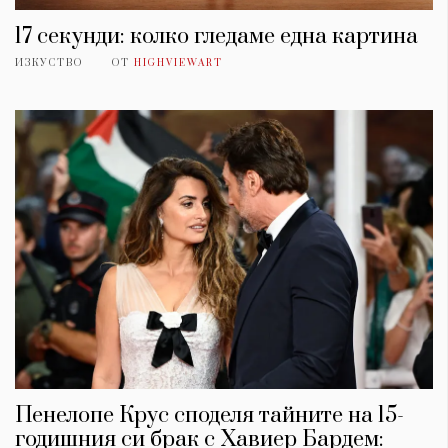
17 секунди: колко гледаме една картина
ИЗКУСТВО
ОТ
HIGHVIEWART
Пенелопе Крус споделя тайните на 15-
годишния си брак с Хавиер Бардем: