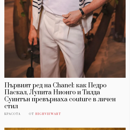
Първият ред на Chanel: как Педро
Паскал, Лупита Нионго и Тилда
Суинтън превърнаха couture в личен
стил
КРАСОТА
ОТ
HIGHVIEWART