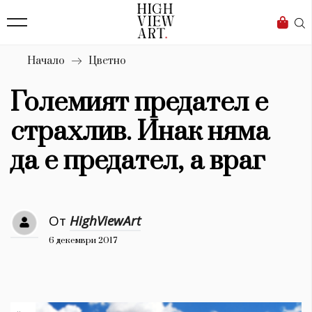
139
Бизнес
1633
Мода
Начало
Цветно
16
Dialogue
Големият предател е
Изкуство
страхлив. Инак няма
4339
да е предател, а враг
Красота
777
От
HighViewArt
Дизайн
6 декември 2017
1272
1188
Книги