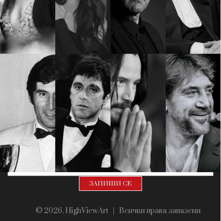
Красота
поверителност
Цветно
ModerenDom
Гурме
Пътувай
Wellness
СЛЕДВАЙТЕ НИ
Facebook
Instagram
Twitter
Pinterest
YouTube
Spotify
Soundcloud
Ако нашият сайт ви харесва, можете да се абонирате за
седмичния ни нюзлетър тук:
© 2026, HighViewArt | Всички права запазени