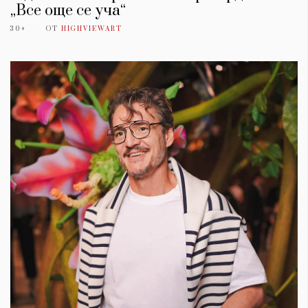
„Все още се уча“
30+
ОТ
HIGHVIEWART