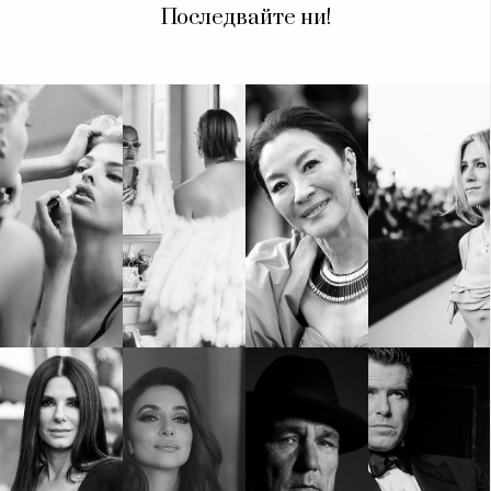
Последвайте ни!
КАТЕГОРИИ
ЗА НАС
Wine&Dine
Условия за
Подкасти
ползване
Мода
За нас
Dialogue
Реклама
Изкуство
Политика за