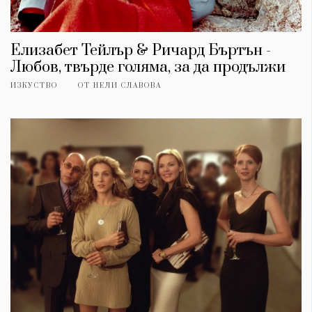
Елизабет Тейлър & Ричард Бъртън -
Любов, твърде голяма, за да продължи
ИЗКУСТВО
ОТ
НЕЛИ СЛАВОВА