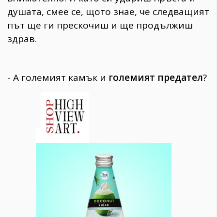
душата, смее се, щото знае, че следващият
път ще ги прескочиш и ще продължиш
здрав.
- А големият камък и
големият предател
?