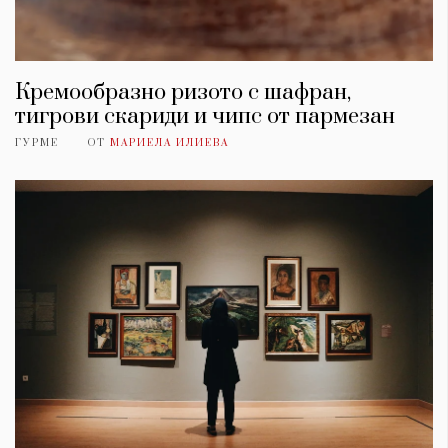
Кремообразно ризото с шафран,
тигрови скариди и чипс от пармезан
ГУРМЕ
ОТ
МАРИЕЛА ИЛИЕВА