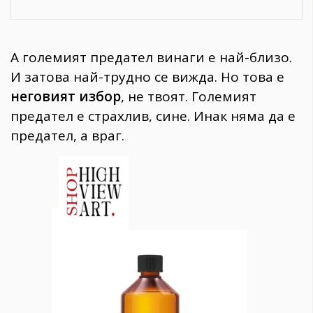
А големият предател винаги е най-близо.
И затова най-трудно се вижда. Но това е
неговият избор
, не твоят. Големият
предател е страхлив, сине. Инак няма да е
предател, а враг.