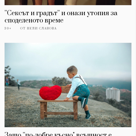
''Сексът и градът'' и онази утопия за
споделеното време
30+
ОТ
НЕЛИ СЛАВОВА
Защо ''по-добре късно" всъщност е