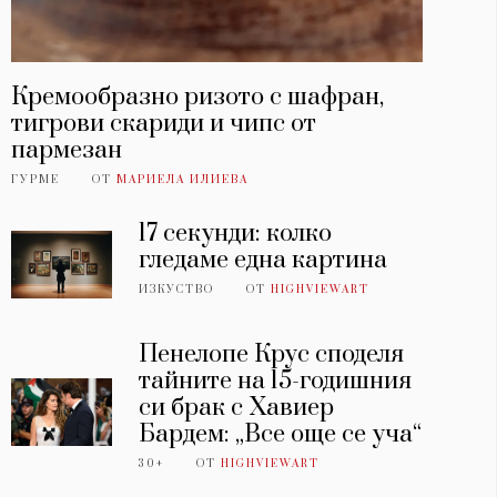
Кремообразно ризото с шафран,
тигрови скариди и чипс от
пармезан
ГУРМЕ
ОТ
МАРИЕЛА ИЛИЕВА
17 секунди: колко
гледаме една картина
ИЗКУСТВО
ОТ
HIGHVIEWART
Пенелопе Крус споделя
тайните на 15-годишния
си брак с Хавиер
Бардем: „Все още се уча“
30+
ОТ
HIGHVIEWART