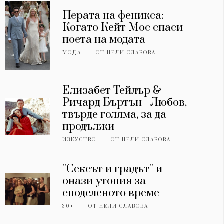
Перата на феникса:
Когато Кейт Мос спаси
поета на модата
МОДА
ОТ
НЕЛИ СЛАВОВА
Елизабет Тейлър &
Ричард Бъртън - Любов,
твърде голяма, за да
продължи
ИЗКУСТВО
ОТ
НЕЛИ СЛАВОВА
''Сексът и градът'' и
онази утопия за
споделеното време
30+
ОТ
НЕЛИ СЛАВОВА