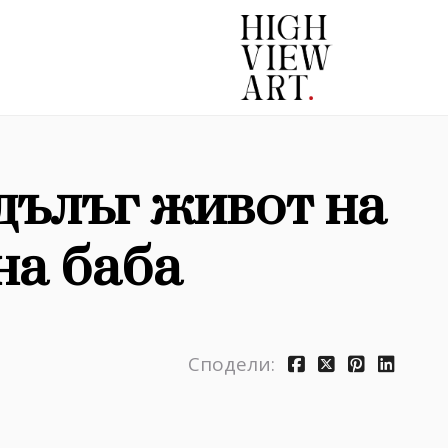
дълъг живот на
на баба
Сподели: