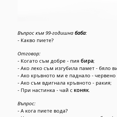
Въпрос към 99-годишна
баба
:
- Какво пиете?
Отговор:
- Когато съм добре - пия
бира
;
- Ако леко съм изгубила памет - бяло в
- Ако кръвното ми е паднало - червено
- Ако съм вдигнала кръвното - ракия;
- При настинка - чай с
коняк
.
Въпрос:
- А кога пиете вода?