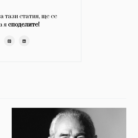
а тази статия, ще се
а я
споделите!