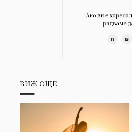
Ако ви е харесал
радваме д
ВИЖ ОЩЕ