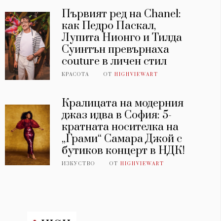
Първият ред на Chanel:
как Педро Паскал,
Лупита Нионго и Тилда
Суинтън превърнаха
couture в личен стил
КРАСОТА
ОТ
HIGHVIEWART
Кралицата на модерния
джаз идва в София: 5-
кратната носителка на
„Грами“ Самара Джой с
бутиков концерт в НДК!
ИЗКУСТВО
ОТ
HIGHVIEWART