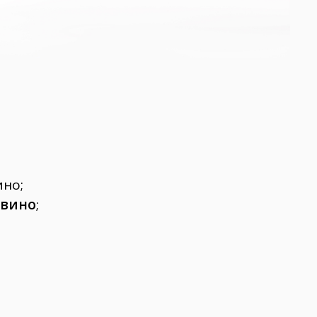
ино;
вино
;