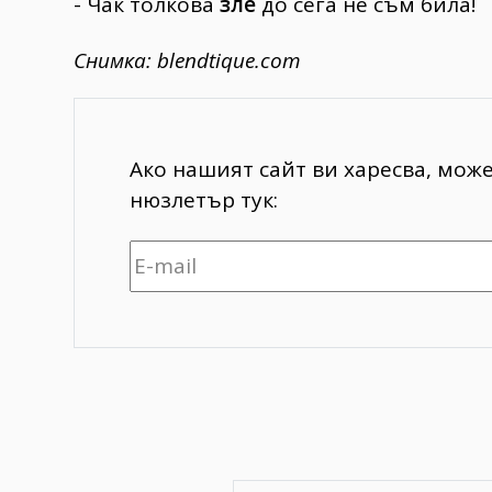
- Чак толкова
зле
до сега не съм била!
Снимка: blendtique.com
Ако нашият сайт ви харесва, мож
нюзлетър тук: