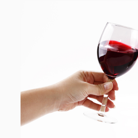
Гурме
237
Пътувай
389
Здраве
Gentlemen
382
1817
Wellness
ПОСЛЕДВАЙТЕ
НИ