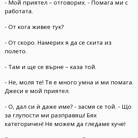
- Мой приятел – отговорих. - Помага ми с
работата.
- От кога живее тук?
- От скоро. Намерих я да се скита из
полето.
- Там и ще се върне – каза той.
- Не, моля те! Тя е много умна и ми помага.
Джеси е мой приятел.
- О, дал си ѝ даже име? - засмя се той. - Що
за глупости ми разправяш! Бях
категоричен! Не можем да гледаме куче!