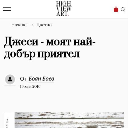
139
Бизнес
1633
Мода
Начало
Цветно
16
Dialogue
Джеси - моят най-
Изкуство
добър приятел
4340
Красота
От
Боян Боев
777
19 юни 2016
Дизайн
1272
1188
Книги