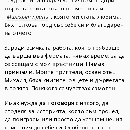
трудности. И накрая успях! Помня дори
първата книга, която прочетох сам -
"
Малкият принц
", която ми стана любима.
Бях толкова горд със себе си и благодарен
на отчето.
Заради всичката работа, която трябваше
да върша във фермата, нямах време, за да
се срещам с мои връстници.
Нямах
приятели
. Моите приятели, освен отец
Михаил, бяха книгите, овцете и дърветата
в полята. Понякога се чувствах самотен.
Имах нужда да
поговоря
с някого, да
споделя за историята, която съм прочел,
да поиграем или просто да усещам нечия
компания до себе си. Особено, когато