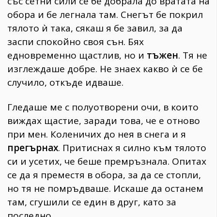
със сетни сили се бе добрала до вратата на
обора и бе легнала там. Снегът бе покрил
тялото ѝ така, сякаш я бе завил, за да
заспи спокойно своя сън. Бях
едновременно щастлив, но и
тъжен
. Тя не
изглеждаше добре. Не знаех какво ѝ се бе
случило, откъде идваше.
Гледаше ме с полуотворени очи, в които
виждах щастие, заради това, че е отново
при мен. Коленичих до нея в снега и я
прегърнах
. Притиснах я силно към тялото
си и усетих, че беше премръзнала. Опитах
се да я преместя в обора, за да се стопли,
но тя не помръдваше. Искаше да останем
там, сгушили се един в друг, като за
последно.