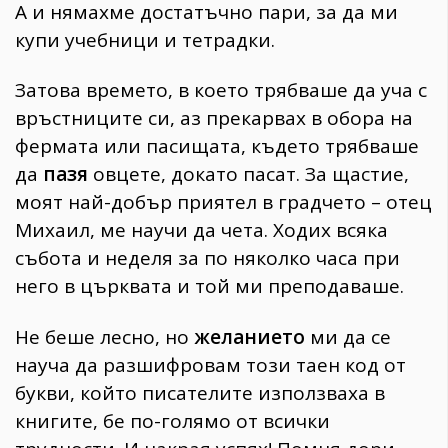
А и нямахме достатъчно пари, за да ми
купи учебници и тетрадки.
Затова времето, в което трябваше да уча с
връстниците си, аз прекарвах в обора на
фермата или пасищата, където трябваше
да
пазя
овцете, докато пасат. За щастие,
моят най-добър приятел в градчето – отец
Михаил, ме научи да чета. Ходих всяка
събота и неделя за по няколко часа при
него в църквата и той ми преподаваше.
Не беше лесно, но
желанието
ми да се
науча да разшифровам този таен код от
букви, който писателите използваха в
книгите, бе по-голямо от всички