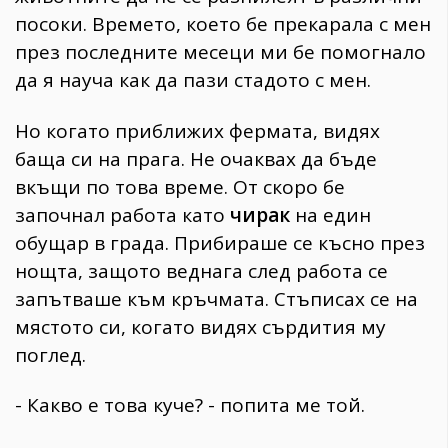
посоки. Времето, което бе прекарала с мен
през последните месеци ми бе помогнало
да я науча как да пази стадото с мен.
Но когато приближих фермата, видях
баща си на прага. Не очаквах да бъде
вкъщи по това време. От скоро бе
започнал работа като
чирак
на един
обущар в града. Прибираше се късно през
нощта, защото веднага след работа се
запътваше към кръчмата. Стъписах се на
мястото си, когато видях сърдития му
поглед.
- Какво е това куче? - попита ме той.