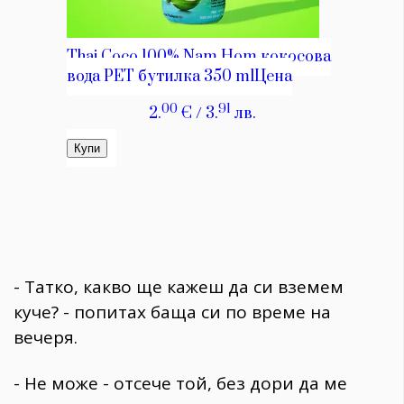
- Татко, какво ще кажеш да си вземем
куче? - попитах баща си по време на
вечеря.
- Не може - отсече той, без дори да ме