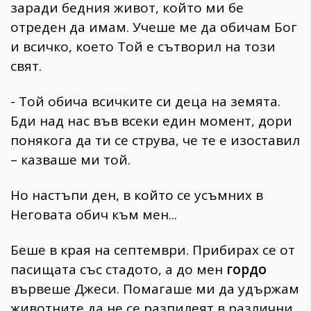
заради бедния живот, който ми бе
отреден да имам. Учеше ме да обичам Бог
и всичко, което Той е сътворил на този
свят.
- Той обича всичките си деца на земята.
Бди над нас във всеки един момент, дори
понякога да ти се струва, че те е изоставил
– казваше ми той.
Но настъпи ден, в който се усъмних в
Неговата обич към мен...
Беше в края на септември. Прибирах се от
пасищата със стадото, а до мен
гордо
вървеше Джеси. Помагаше ми да удържам
животните да не се разпилеят в различни