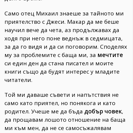
Само отец Михаил знаеше за тайното ми
приятелство с Джеси. Макар да ме беше
научил вече да чета, аз продължавах да
ходя при него поне веднъж в седмицата,
за да го видя и да си поговорим. Споделях
му за проблемите с баща ми, за
мечтите
си един ден да стана писател и моите
книги също да будят интерес у младите
читатели.
Той ми даваше съвети и напътствия не
само като приятел, но понякога и като
родител. Учеше ме да бъда
добър човек
,
да прощавам лошото отношение на баща
ми към мен, да не се самосъжалявам