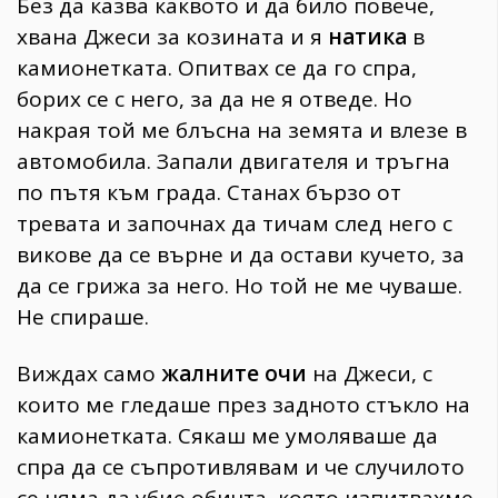
Без да казва каквото и да било повече,
хвана Джеси за козината и я
натика
в
камионетката. Опитвах се да го спра,
борих се с него, за да не я отведе. Но
накрая той ме блъсна на земята и влезе в
автомобила. Запали двигателя и тръгна
по пътя към града. Станах бързо от
тревата и започнах да тичам след него с
викове да се върне и да остави кучето, за
да се грижа за него. Но той не ме чуваше.
Не спираше.
Виждах само
жалните очи
на Джеси, с
които ме гледаше през задното стъкло на
камионетката. Сякаш ме умоляваше да
спра да се съпротивлявам и че случилото
се няма да убие обичта, която изпитвахме