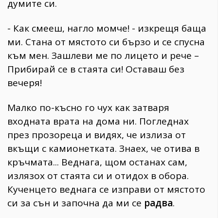
думите си.
- Как смееш, нагло момче! - изкрещя баща
ми. Стана от мястото си бързо и се спусна
към мен. Зашлеви ме по лицето и рече –
Прибирай се в стаята си! Оставаш без
вечеря!
Малко по-късно го чух как затваря
входната врата на дома ни. Погледнах
през прозореца и видях, че излиза от
вкъщи с камионетката. Знаех, че отива в
кръчмата... Веднага, щом останах сам,
излязох от стаята си и отидох в обора.
Кученцето веднага се изправи от мястото
си за сън и започна да ми се
радва
.