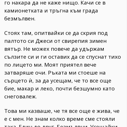
го накара да не каже нищо. Качи се в
камионетката и тръгна към града
безмълвен.
Стоях там, опитвайки се да скрия под
палтото си Джеси от свирепия зимен
вятър. Не можех повече да удържам
сълзите си и ги оставих да се спуснат тихо
по лицето ми. Моят приятел вече
затваряше очи. Ръката ми стоеше на
сърцето ѝ, за да усещам, че то все още
бие, макар и леко, почти безшумно като
снеговалеж.
Това ми казваше, че тя все още е жива, че
е с мен. Не знам колко време сме стояли
така. Един до друг. Безмълвни. Усещайки