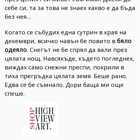
себе си, та за това не знаех какво е да бъда
без нея...
Когато се събудих една сутрин в края на
декември, всичко навън бе повито в
бяло
одеяло
. Снегът не бе спрял да вали през
цялата нощ. Навсякъде, където погледнех,
виждах само снежни преспи, покрили в
тиха прегръдка цялата земя. Беше рано.
Едва се бе съмнало. Дори баща ми още
спеше.