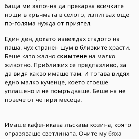
баща ми започна да прекарва всичките
нощи в кръчмата в селото, изпитвах още
по-голяма нужда от приятел.
Един ден, докато извеждах стадото на
паша, чух странен шум в близките храсти.
Беше като жално
скимтене
на малко
животно. Приближих се предпазливо, за
да видя какво имаше там. И тогава видях
едно малко кученце, което стоеше
уплашено и не помръдваше. Беше на не
повече от четири месеца.
Имаше кафеникава лъскава козина, която
отразяваше светлината. Очите му бяха