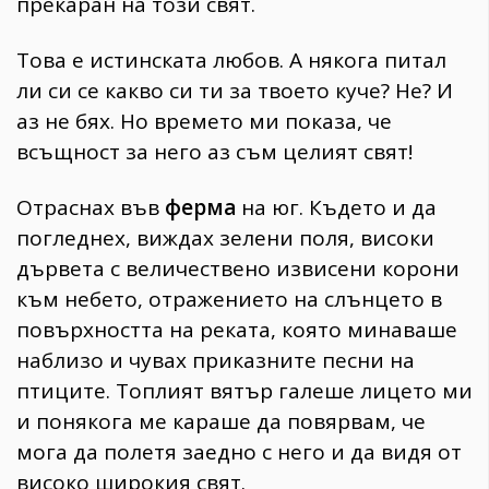
прекаран на този свят.
Това е истинската любов. А някога питал
ли си се какво си ти за твоето куче? Не? И
аз не бях. Но времето ми показа, че
всъщност за него аз съм целият свят!
Отраснах във
ферма
на юг. Където и да
погледнех, виждах зелени поля, високи
дървета с величествено извисени корони
към небето, отражението на слънцето в
повърхността на реката, която минаваше
наблизо и чувах приказните песни на
птиците. Топлият вятър галеше лицето ми
и понякога ме караше да повярвам, че
мога да полетя заедно с него и да видя от
високо широкия свят.