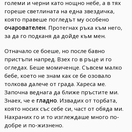
големи и черни като нощно небе, а в тях
гореше светлината на една звездичка,
която правеше погледът му особено
очарователен
. Протегнах ръка към него,
за да го подканя да дойде към мен.
Отначало се боеше, но после бавно
пристъпи напред. Взех го в ръце и го
огледах. Беше момиченце. Съвсем малко
бебе, което не знам как се бе озовало
толкова далече от града. Хареса ме.
Започна веднага да ближе пръстите ми.
Знаех, че е
гладно
. Извадих от торбата,
която носих със себе си, част от обяда ми.
Нахраних го и то изглеждаше много по-
добре и по-жизнено.