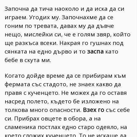
Започна да тича наоколо и да иска да си
играем. Угодих му. Започнахме да се
гоним по тревата, давах му да дъвче
нещо, мислейки си, че е голям звяр, който
ще разкъса всеки. Накрая го гушнах под
сянката на едно дърво и то
заспа
като
бебе в скута ми.
Когато дойде време да се прибирам към
фермата със стадото, не знаех какво да
правя с кученцето. Не можех да го оставя
насред полето, където бе изложено на
толкова много опасности.
Взех го
със себе
си. Прибрах овцете в обора, а на
сламеника постлах едно старо одеяло, на
което сложих кученцето. То не искаше да