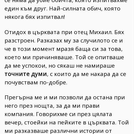
един към друг. Най-силната обич, която
някога бях изпитвал!
Отидох в църквата при отец Михаил. Бях
разстроен. Разказах му за случилото се и
че в този момент мразя баща си за това,
което ми причиняваше. Той се опитваше
да ме успокои, но сякаш не намираше
точните думи
, с които да ме накара да се
почувствам по-добре.
Прегърна ме и ми позволи да остана при
него през нощта, за да ми прави
компания. Говорихме си през цялата
вечер, стоейки на пейките в църквата. Той
ми разказваше различни истории от