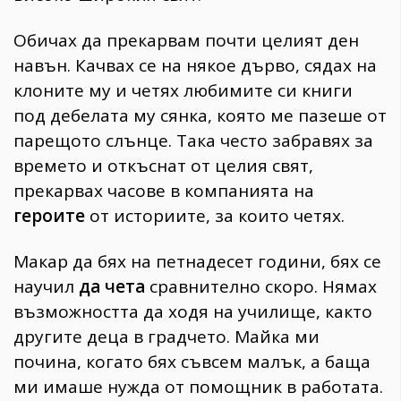
Обичах да прекарвам почти целият ден
навън. Качвах се на някое дърво, сядах на
клоните му и четях любимите си книги
под дебелата му сянка, която ме пазеше от
парещото слънце. Така често забравях за
времето и откъснат от целия свят,
прекарвах часове в компанията на
героите
от историите, за които четях.
Макар да бях на петнадесет години, бях се
научил
да чета
сравнително скоро. Нямах
възможността да ходя на училище, както
другите деца в градчето. Майка ми
почина, когато бях съвсем малък, а баща
ми имаше нужда от помощник в работата.