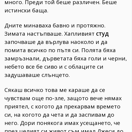
много. Преди той беше различен. Беше
истински баща.
Дните минаваха бавно и протяжно.
Зимата настъпваше. Хапливият
студ
започваше да върлува наоколо и да
помита всичко по пътя си. Полята бяха
замръзнали, дърветата бяха голи и черни,
небето все бе сиво и с облаците си
задушаваше слънцето.
Сякаш всичко това ме караше да се
чувствам още по-зле, защото вече нямах
приятел, с когото да прекарвам времето
си, на когото да чета и да заспивам до
него. Дори понякога имах усещането, че
през целият си живот съм имал Джеси до