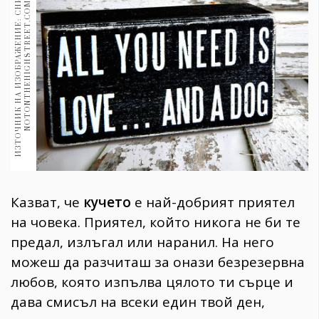
И
З
Т
О
Ч
Н
И
К
Н
А
И
З
О
Б
Р
А
Ж
Е
Н
И
Е
:
С
Н
И
М
К
А
:
N
O
T
O
N
T
H
E
H
I
G
H
S
T
R
E
E
T
.
C
O
M
1970
30+
1710
Гурме
Пътувай
237
389
Здраве
Gentlemen
382
Казват, че
кучето
е най-добрият приятел
на човека. Приятел, който никога не би те
Wellness
предал, излъгал или наранил. На него
1817
можеш да разчиташ за онази безрезервна
любов, която изпълва цялото ти сърце и
ПОСЛЕДВАЙТЕ
дава смисъл на всеки един твой ден,
НИ