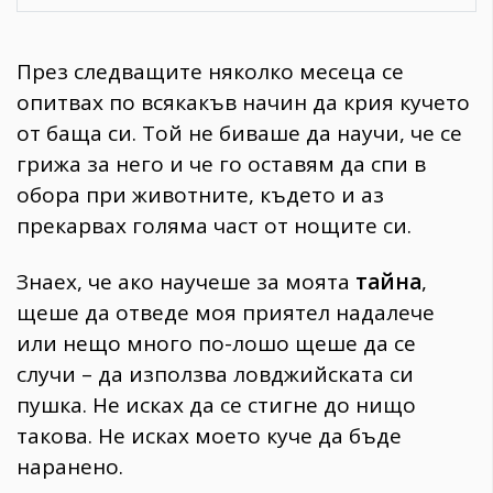
През следващите няколко месеца се
опитвах по всякакъв начин да крия кучето
от баща си. Той не биваше да научи, че се
грижа за него и че го оставям да спи в
обора при животните, където и аз
прекарвах голяма част от нощите си.
Знаех, че ако научеше за моята
тайна
,
щеше да отведе моя приятел надалече
или нещо много по-лошо щеше да се
случи – да използва ловджийската си
пушка. Не исках да се стигне до нищо
такова. Не исках моето куче да бъде
наранено.