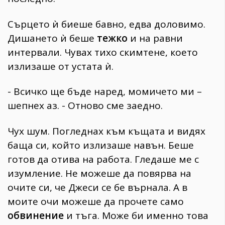
Сърцето ѝ биеше бавно, едва доловимо.
Дишането ѝ беше
тежко
и на равни
интервали. Чувах тихо скимтене, което
излизаше от устата ѝ.
- Всичко ще бъде наред, момичето ми –
шепнех аз. - Отново сме заедно.
Чух шум. Погледнах към къщата и видях
баща си, който излизаше навън. Беше
готов да отива на работа. Гледаше ме с
изумление. Не можеше да повярва на
очите си, че Джеси се бе върнала. А в
моите очи можеше да прочете само
обвинение
и тъга. Може би именно това