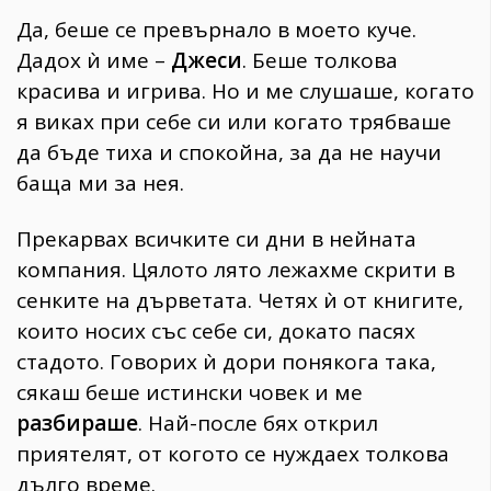
Да, беше се превърнало в моето куче.
Дадох ѝ име –
Джеси
. Беше толкова
красива и игрива. Но и ме слушаше, когато
я виках при себе си или когато трябваше
да бъде тиха и спокойна, за да не научи
баща ми за нея.
Прекарвах всичките си дни в нейната
компания. Цялото лято лежахме скрити в
сенките на дърветата. Четях ѝ от книгите,
които носих със себе си, докато пасях
стадото. Говорих ѝ дори понякога така,
сякаш беше истински човек и ме
разбираше
. Най-после бях открил
приятелят, от когото се нуждаех толкова
дълго време.