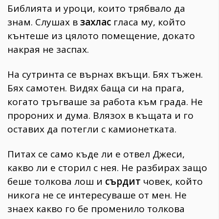
Библията и уроци, които трябвало да
знам. Слушах в
захлас
гласа му, който
кънтеше из цялото помещение, докато
накрая не заспах.
На сутринта се върнах вкъщи. Бях тъжен.
Бях самотен. Видях баща си на прага,
когато тръгваше за работа към града. Не
пророних и дума. Влязох в къщата и го
оставих да потегли с камионетката.
Питах се само къде ли е отвел Джеси,
какво ли е сторил с нея. Не разбирах защо
беше толкова лош и
сърдит
човек, който
никога не се интересуваше от мен. Не
знаех какво го бе променило толкова