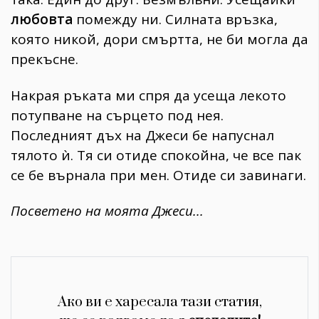
любовта
помежду ни. Силната връзка,
която никой, дори смъртта, не би могла да
прекъсне.
Накрая ръката ми спря да усеща лекото
потупване на сърцето под нея.
Последният дъх на Джеси бе напуснал
тялото ѝ. Тя си отиде спокойна, че все пак
се бе върнала при мен. Отиде си завинаги.
Посветено на моята Джеси...
КАТЕГОРИИ
ЗА НАС
Wine&Dine
Условия за
Подкасти
ползване
Мода
За нас
Dialogue
Реклама
Ако ви е харесала тази статия,
Изкуство
Политика за