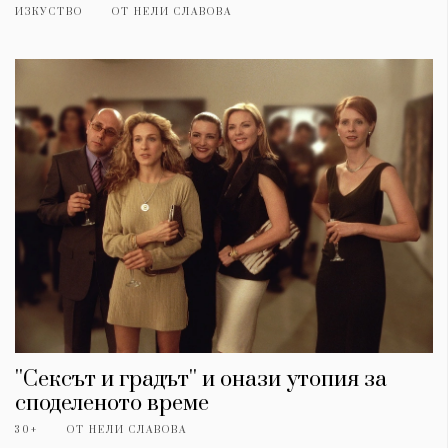
ИЗКУСТВО
ОТ
НЕЛИ СЛАВОВА
''Сексът и градът'' и онази утопия за
споделеното време
30+
ОТ
НЕЛИ СЛАВОВА