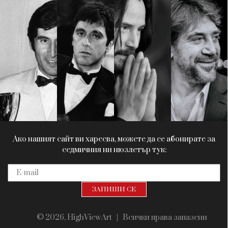
Красота
поверителност
Цветно
ModerenDom
Гурме
Пътувай
Wellness
СЛЕДВАЙТЕ НИ
Facebook
Instagram
Twitter
Pinterest
YouTube
Spotify
Soundcloud
Ако нашият сайт ви харесва, можете да се абонирате за
седмичния ни нюзлетър тук:
© 2026, HighViewArt | Всички права запазени