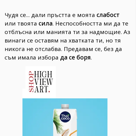
Чудя се... дали пръстта е моята
слабост
или твоята
сила
. Неспособността ми да те
отблъсна или манията ти за надмощие. Аз
винаги се оставям на хватката ти, но тя
никога не отслабва. Предавам се, без да
съм имала избора
да се боря
.