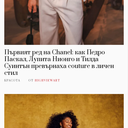
Първият ред на Chanel: как Педро
Паскал, Лупита Нионго и Тилда
Суинтън превърнаха couture в личен
стил
КРАСОТА
ОТ
HIGHVIEWART