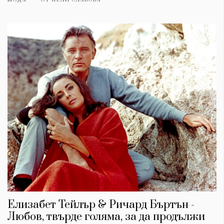
Елизабет Тейлър & Ричард Бъртън -
Любов, твърде голяма, за да продължи