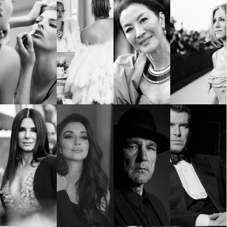
КАТЕГОРИИ
ЗА НАС
Wine&Dine
Условия за
Подкасти
ползване
Мода
За нас
Dialogue
Реклама
Изкуство
Политика за