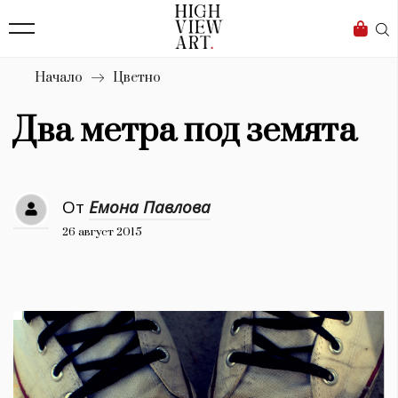
139
Бизнес
1633
Мода
Начало
Цветно
16
Dialogue
Два метра под земята
Изкуство
4340
От
Емона Павлова
Красота
26 август 2015
777
Дизайн
1272
1188
Книги