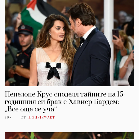
Пенелопе Крус споделя тайните на 15-
годишния си брак с Хавиер Бардем:
„Все още се уча“
30+
ОТ
HIGHVIEWART