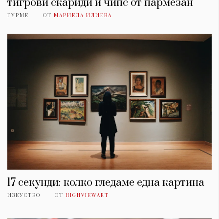
тигрови скариди и чипс от пармезан
ГУРМЕ
ОТ
МАРИЕЛА ИЛИЕВА
17 секунди: колко гледаме една картина
ИЗКУСТВО
ОТ
HIGHVIEWART