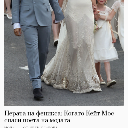
Перата на феникса: Когато Кейт Мос
спаси поета на модата
МОДА
ОТ
НЕЛИ СЛАВОВА