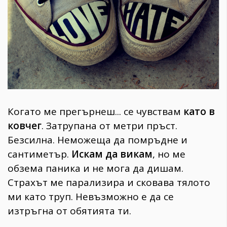
1970
30+
1710
Гурме
Пътувай
237
389
Здраве
Когато ме прегърнеш... се чувствам
като в
Gentlemen
ковчег
. Затрупана от метри пръст.
382
Безсилна. Неможеща да помръдне и
сантиметър.
Искам да викам
, но ме
Wellness
обзема паника и не мога да дишам.
1817
Страхът ме парализира и сковава тялото
ми като труп. Невъзможно е да се
изтръгна от обятията ти.
ПОСЛЕДВАЙТЕ
НИ