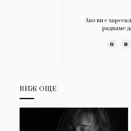
Ако ви е харесал
радваме д
ВИЖ ОЩЕ