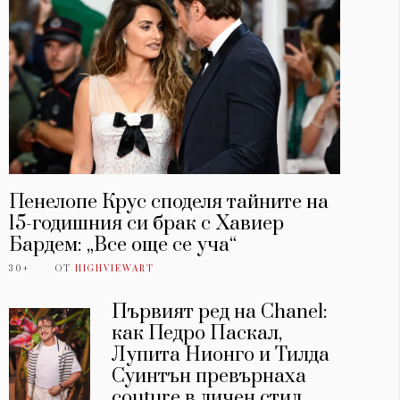
Пенелопе Крус споделя тайните на
15-годишния си брак с Хавиер
Бардем: „Все още се уча“
30+
ОТ
HIGHVIEWART
Първият ред на Chanel:
как Педро Паскал,
Лупита Нионго и Тилда
Суинтън превърнаха
couture в личен стил