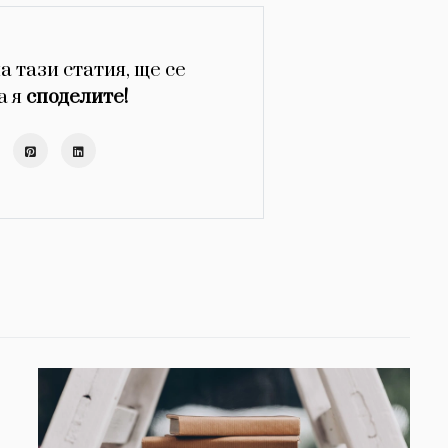
а тази статия, ще се
а я
споделите!