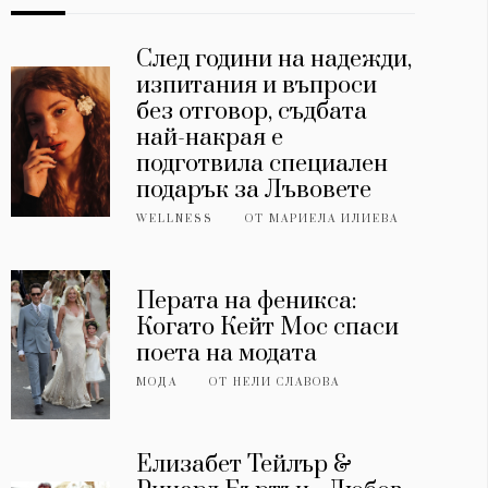
След години на надежди,
изпитания и въпроси
без отговор, съдбата
най-накрая е
подготвила специален
подарък за Лъвовете
WELLNESS
ОТ
МАРИЕЛА ИЛИЕВА
Перата на феникса:
Когато Кейт Мос спаси
поета на модата
МОДА
ОТ
НЕЛИ СЛАВОВА
Елизабет Тейлър &