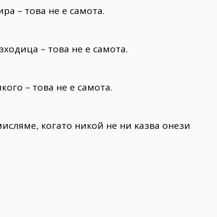
ра – това не е самота.
зходица – това не е самота.
кого – това не е самота.
мисляме, когато никой не ни казва онези