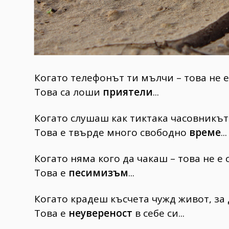
Когато телефонът ти мълчи – това не е
Това са лоши
приятели
...
Когато слушаш как тиктака часовникът 
Това е твърде много свободно
време
...
Когато няма кого да чакаш – това не е 
Това е
песимизъм
...
Когато крадеш късчета чужд живот, за 
Това е
неувереност
в себе си...