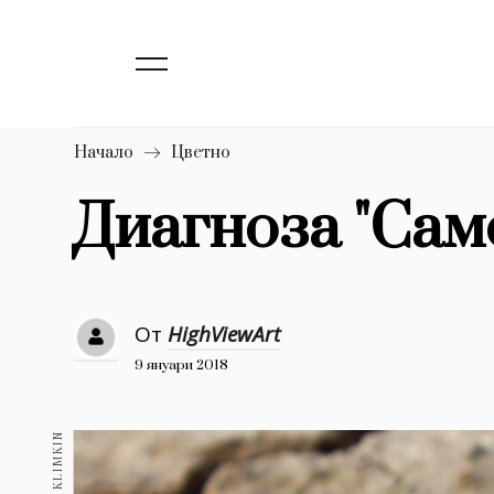
138
Бизнес
1633
Мода
16
Dialogue
Начало
Цветно
Изкуство
Диагноза "Сам
4338
777
Красота
1272
Дизайн
От
HighViewArt
9 януари 2018
1188
Книги
1970
30+
1709