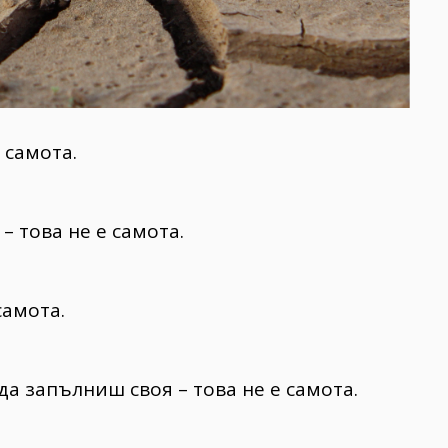
 самота.
– това не е самота.
самота.
да запълниш своя – това не е самота.