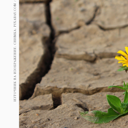
ИЗТОЧНИК НА ИЗОБРАЖЕНИЕ: СНИМКА: PIXABAY.COM / KLIMKIN
Гурме
237
Пътувай
389
Здраве
Gentlemen
381
1815
Wellness
ПОСЛЕДВАЙТЕ
НИ