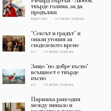
Ричард Бъртън - Любов,
твърде голяма, за да
продължи
ИЗКУСТВО
ОТ
НЕЛИ СЛАВОВА
''Сексът и градът'' и
онази утопия за
споделеното време
30+
ОТ
НЕЛИ СЛАВОВА
Защо ''по-добре късно"
всъщност е твърде
късно
30+
ОТ
НЕЛИ СЛАВОВА
Парижка рапсодия
между минало и