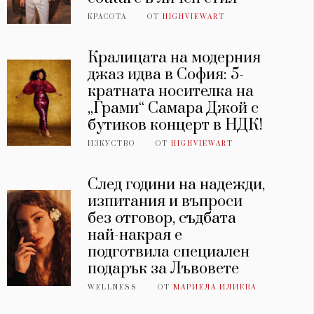
КРАСОТА
ОТ
HIGHVIEWART
Кралицата на модерния
джаз идва в София: 5-
кратната носителка на
„Грами“ Самара Джой с
бутиков концерт в НДК!
ИЗКУСТВО
ОТ
HIGHVIEWART
След години на надежди,
изпитания и въпроси
без отговор, съдбата
най-накрая е
подготвила специален
подарък за Лъвовете
WELLNESS
ОТ
МАРИЕЛА ИЛИЕВА