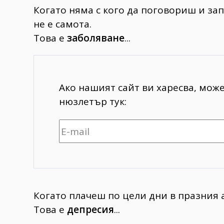
Когато няма с кого да поговориш и зап
не е самота.
Това е
заболяване
...
Ако нашият сайт ви харесва, мож
нюзлетър тук:
Когато плачеш по цели дни в празния а
Това е
депресия
...