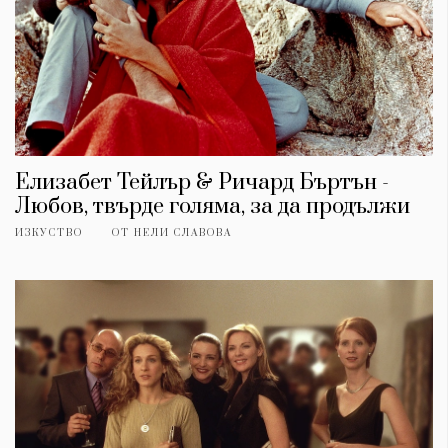
Елизабет Тейлър & Ричард Бъртън -
Любов, твърде голяма, за да продължи
ИЗКУСТВО
ОТ
НЕЛИ СЛАВОВА