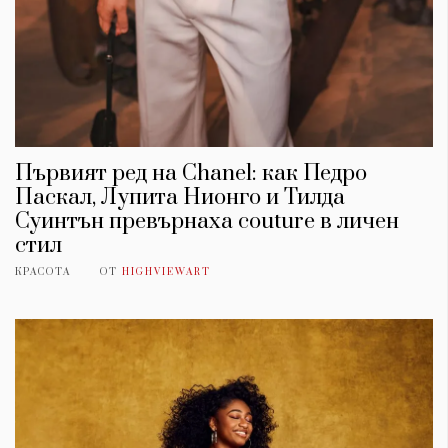
Първият ред на Chanel: как Педро
Паскал, Лупита Нионго и Тилда
Суинтън превърнаха couture в личен
стил
КРАСОТА
ОТ
HIGHVIEWART