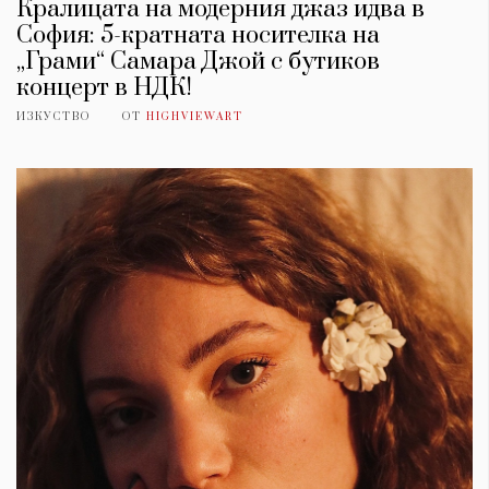
Кралицата на модерния джаз идва в
София: 5-кратната носителка на
„Грами“ Самара Джой с бутиков
концерт в НДК!
ИЗКУСТВО
ОТ
HIGHVIEWART