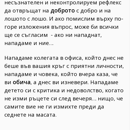
несъзнателен и неконтролируем рефлекс
да отвръщат на
доброто
с добро и на
лошото с лошо. И ако помислим върху по-
горе изложения въпрос, може би всички
ще се съгласим - ако ни нападнат,
нападаме и ние…
Нападаме колегата в офиса, който днес не
беше във вашия кръг с приятни личности,
нападаме и човекa, който вчера каза, че
ви
обича
, а днес ви изневери. Нападаме
детето си с критика и недоволство, когато
не изми ръцете си след вечеря… нищо, че
самите вие не ги измихте преди да
седнете на масата.