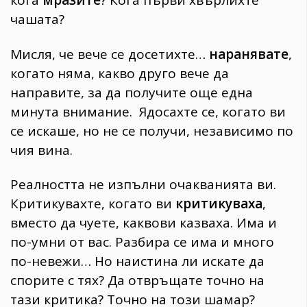
чашата?
Мисля, че вече се досетихте…
наранявате
,
когато няма, какво друго вече да
направите, за да получите още една
минута внимание. Ядосахте се, когато ви
се искаше, но не се получи, независимо по
чия вина.
Реалността не изпълни очакванията ви.
Критикувахте, когато ви
критикуваха
,
вместо да чуете, каквови казваха. Има и
по-умни от вас. Разбира се има и много
по-невежи… Но наистина ли искате да
спорите с тях? Да отвръщате точно на
тази критика? Точно на този шамар?