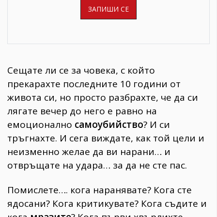
Сещате ли се за човека, с който
прекарахте последните 10 години от
живота си, но просто разбрахте, че да си
лягате вечер до него е равно на
емоционално
самоубийство
? И си
тръгнахте. И сега виждате, как той цели и
неизменно желае да ви нарани… и
отвръщате на удара… за да не сте пас.
Помислете…. кога наранявате? Кога сте
ядосани? Кога критикувате? Кога съдите и
кога
мразите
? Кога първи хвърлихте