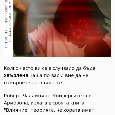
И
З
Т
О
Ч
Н
И
К
Н
А
И
З
О
Б
Р
А
Ж
Е
Н
И
Е
:
Ш
А
М
А
Р
.
С
Н
И
М
К
А
:
P
I
X
A
B
A
Y
.
C
O
M
/
G
E
R
A
L
T
1970
30+
1709
Гурме
Пътувай
237
389
Здраве
Gentlemen
Колко често ви се е случвало да бъде
381
хвърлена
чаша по вас и вие да не
отвърнете със същото?
Wellness
1815
Роберт Чалдини от Университета в
Ариозона, излага в своята книга
ПОСЛЕДВАЙТЕ
"Влияние" теорията, че хората имат
НИ