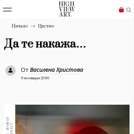
138
Бизнес
1633
Мода
Начало
Цветно
16
Dialogue
Да те накажа…
Изкуство
4339
От
Василена Христова
Красота
9 ноември 2016
777
Дизайн
1272
1188
Книги