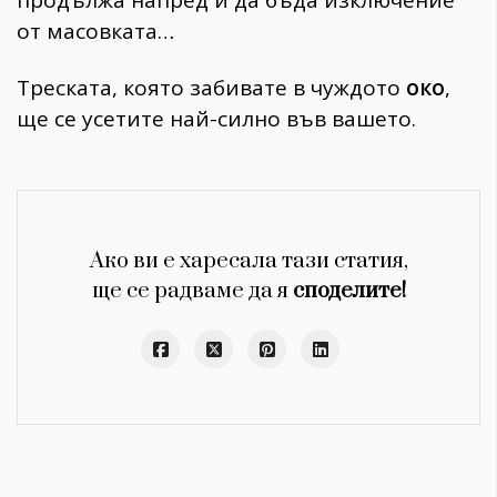
продължа напред и да бъда изключение
от масовката…
Треската, която забивате в чуждото
око
,
ще се усетите най-силно във вашето.
Ако ви е харесала тази статия,
ще се радваме да я
споделите!