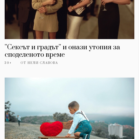
''Сексът и градът'' и онази утопия за
споделеното време
30+
ОТ
НЕЛИ СЛАВОВА
КАТЕГОРИИ
ЗА НАС
Wine&Dine
Условия за
Подкасти
ползване
Мода
За нас
Dialogue
Реклама
Изкуство
Политика за