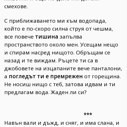
смехове.
С приближаването ми към водопада,
който е по-скоро силна струя от чешма,
все повече
тишина
запълва
пространството около мен. Усещам нещо
и спирам насред нищото. Обръщам се
назад и те виждам. Ръцете ти са в
джобовете на изцапаните вече панталони,
а
погледът ти е премрежен
от горещина.
Не носиш нищо с теб, затова идвам и ти
предлагам вода. Жаден ли си?
***
Навън вали и дъжд, и сняг, и има слана, и