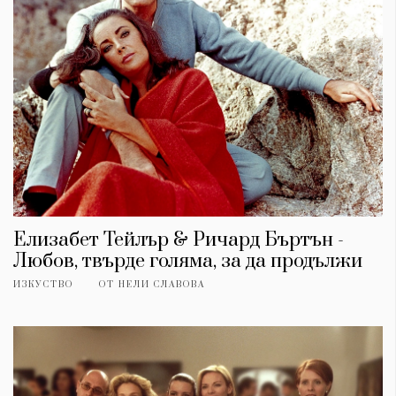
Елизабет Тейлър & Ричард Бъртън -
Любов, твърде голяма, за да продължи
ИЗКУСТВО
ОТ
НЕЛИ СЛАВОВА