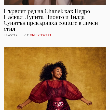
Първият ред на Chanel: как Педро
Паскал, Лупита Нионго и Тилда
Суинтън превърнаха couture в личен
стил
КРАСОТА
ОТ
HIGHVIEWART