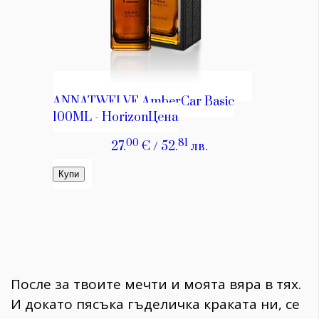
После за твоите мечти и моята вяра в тях.
И докато пясъка гъделичка краката ни, се