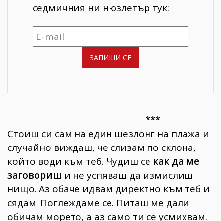
седмичния ни нюзлетър тук:
***
Стоиш си сам на един шезлонг на плажа и
случайно виждаш, че слизам по склона,
който води към теб. Чудиш се
как да ме
заговориш
и не успяваш да измислиш
нищо. Аз обаче идвам директно към теб и
сядам. Поглеждаме се. Питаш ме дали
обичам морето, а аз само ти се усмихвам.