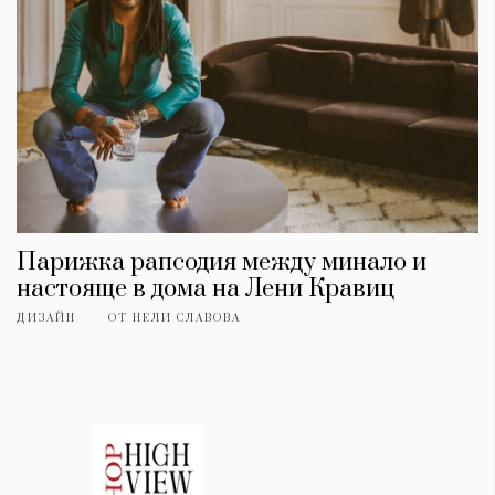
Парижка рапсодия между минало и
настояще в дома на Лени Кравиц
ДИЗАЙН
ОТ
НЕЛИ СЛАВОВА
КАТЕГОРИИ
ЗА НАС
Wine&Dine
Условия за
Подкасти
ползване
Мода
За нас
Dialogue
Реклама
Изкуство
Политика за