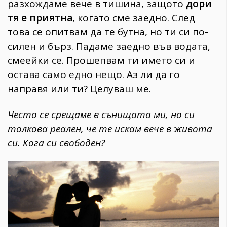
разхождаме вече в тишина, защото
дори
тя е приятна
, когато сме заедно. След
това се опитвам да те бутна, но ти си по-
силен и бърз. Падаме заедно във водата,
смеейки се. Прошепвам ти името си и
остава само едно нещо. Аз ли да го
направя или ти? Целуваш ме.
Често се срещаме в сънищата ми, но си
толкова реален, че те искам вече в живота
си. Кога си свободен?