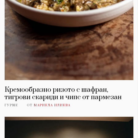
Кремообразно ризото с шафран,
тигрови скариди и чипс от пармезан
ГУРМЕ
ОТ
МАРИЕЛА ИЛИЕВА