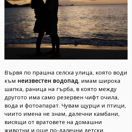
1970
30+
1710
Гурме
Пътувай
237
389
Здраве
Gentlemen
Вървя по прашна селска улица, която води
382
към
неизвестен водопад
, имам широка
шапка, раница на гърба, в която между
Wellness
другото има само резервен чифт очила,
1817
вода и фотоапарат. Чувам щурци и птици,
чиито имена не знам, далечни камбани,
висящи от вратовете на домашни
ПОСЛЕДВАЙТЕ
животни и още по-далечни детски
НИ