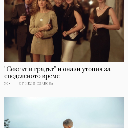
''Сексът и градът'' и онази утопия за
споделеното време
30+
ОТ
НЕЛИ СЛАВОВА