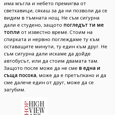
има мъгла и небето премигва от
светкавици, сякаш за да ни позволи да се
видим в тъмната нощ. Не съм сигурна
дали е студено, защото
погледът ти ме
топли
от известно време. Стоим на
спирката и нервно поглеждаме ту към
оставащите минути, ту един към друг. Не
съм сигурна дали искаме да дойде
автобусът, или да стоим двамата там.
Защото после може да не сме
в една и
съща посока
, може да е претъпкано и да
сме далече един от друг, може да се
загубим.