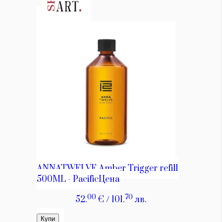
Красота
поверителност
Цветно
ModerenDom
Гурме
Пътувай
Wellness
СЛЕДВАЙТЕ НИ
Facebook
Instagram
Twitter
Pinterest
YouTube
Spotify
Soundcloud
Ако нашият сайт ви харесва, можете да се абонирате за
седмичния ни нюзлетър тук:
© 2026, HighViewArt | Всички права запазени