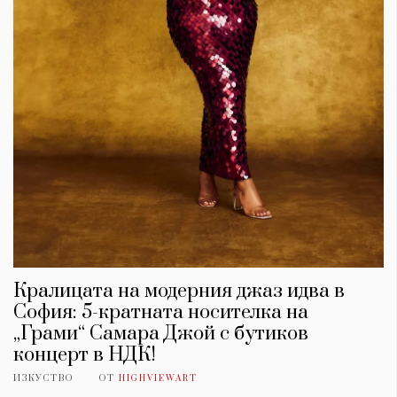
Кралицата на модерния джаз идва в
София: 5-кратната носителка на
„Грами“ Самара Джой с бутиков
концерт в НДК!
ИЗКУСТВО
ОТ
HIGHVIEWART