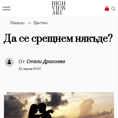
139
Бизнес
1633
Мода
Начало
Цветно
16
Dialogue
Да се срещнем някъде?
Изкуство
4340
От
Стели Драгоева
Красота
22 април 2015
777
Дизайн
1272
1188
Книги