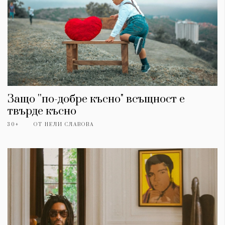
Защо ''по-добре късно" всъщност е
твърде късно
30+
ОТ
НЕЛИ СЛАВОВА