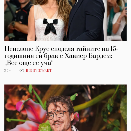
Пенелопе Крус споделя тайните на 15-
годишния си брак с Хавиер Бардем:
„Все още се уча“
30+
ОТ
HIGHVIEWART