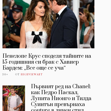
Пенелопе Крус споделя тайните на
15-годишния си брак с Хавиер
Бардем: „Все още се уча“
30+
ОТ
HIGHVIEWART
Първият ред на Chanel:
как Педро Паскал,
Лупита Нионго и Тилда
Суинтън превърнаха
couture в личен стил