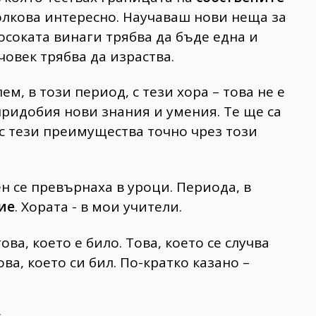
толкова интересно. Научаваш нови неща за
осоката винаги трябва да бъде една и
 човек трябва да израства.
м, в този период, с тези хора – това не е
 придобия нови знания и умения. Те ще са
 с тези преимущества точно чрез този
н се превърнаха в уроци. Периода, в
ие
. Хората - в мои учители.
ова, което е било. Това, което се случва
ова, което си бил. По-кратко казано –