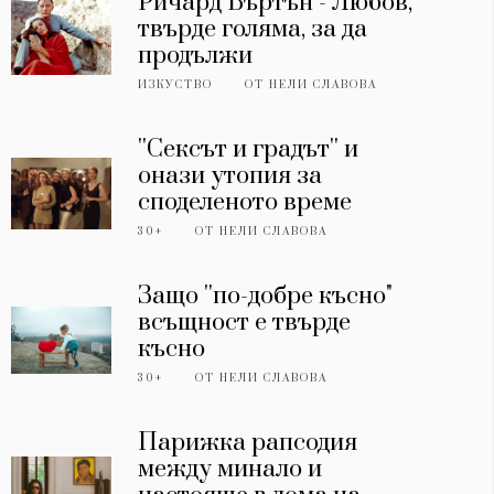
Ричард Бъртън - Любов,
твърде голяма, за да
продължи
ИЗКУСТВО
ОТ
НЕЛИ СЛАВОВА
''Сексът и градът'' и
онази утопия за
споделеното време
30+
ОТ
НЕЛИ СЛАВОВА
Защо ''по-добре късно"
всъщност е твърде
късно
30+
ОТ
НЕЛИ СЛАВОВА
Парижка рапсодия
между минало и