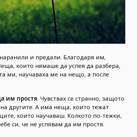
 наранили и предали. Благодаря им,
Неща, които нямаше да успея да разбера,
ота ми, научаваха ме на нещо, а после
да им простя
. Чувствах се странно, защото
 на другите. А има неща, които тежат
ците, които научаваш. Колкото по-тежки,
ебе си, че не успявам да им простя.