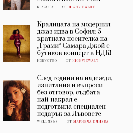
КРАСОТА
ОТ
HIGHVIEWART
Кралицата на модерния
джаз идва в София: 5-
кратната носителка на
„Грами“ Самара Джой с
бутиков концерт в НДК!
ИЗКУСТВО
ОТ
HIGHVIEWART
След години на надежди,
изпитания и въпроси
без отговор, съдбата
най-накрая е
подготвила специален
подарък за Лъвовете
WELLNESS
ОТ
МАРИЕЛА ИЛИЕВА