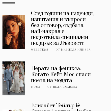
След години на надежди,
изпитания и въпроси
без отговор, съдбата
най-накрая е
подготвила специален
подарък за Лъвовете
WELLNESS
ОТ
МАРИЕЛА ИЛИЕВА
Перата на феникса:
Когато Кейт Мос спаси
поета на модата
МОДА
ОТ
НЕЛИ СЛАВОВА
Елизабет Тейлър &