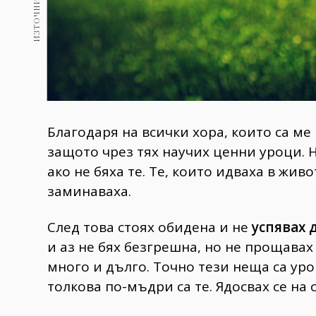
Благодаря на всички хора, които са ме
защото чрез тях научих ценни уроци. 
ако не бяха те. Те, които идваха в жив
заминаваха.
След това стоях обидена и не
успявах 
и аз не бях безгрешна, но не прощавах
много и дълго. Точно тези неща са уро
толкова по-мъдри са те. Ядосвах се на с