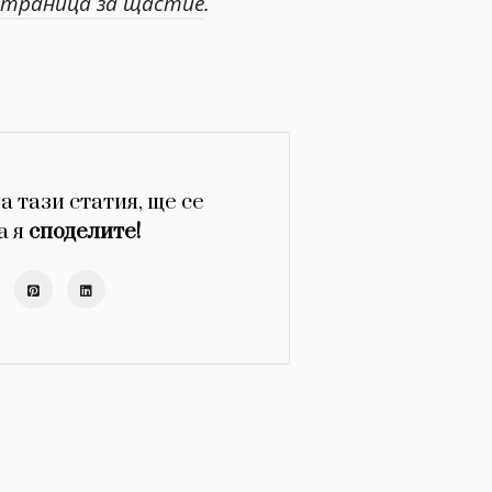
траница за щастие
.
а тази статия, ще се
а я
споделите!