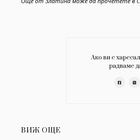
Още от Златина може да прочетете в
С
Ако ви е харесал
радваме д
ВИЖ ОЩЕ