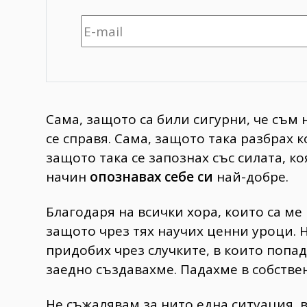
Сама, защото са били сигурни, че съм
се справя. Сама, защото така разбрах 
защото така се запознах със силата, ко
начин
опознавах себе си
най-добре.
Благодаря на всички хора, които са ме
защото чрез тях научих ценни уроци. 
придобих чрез случките, в които попад
заедно създавахме. Падахме в собствен
Не съжалявам за нито една ситуация, в