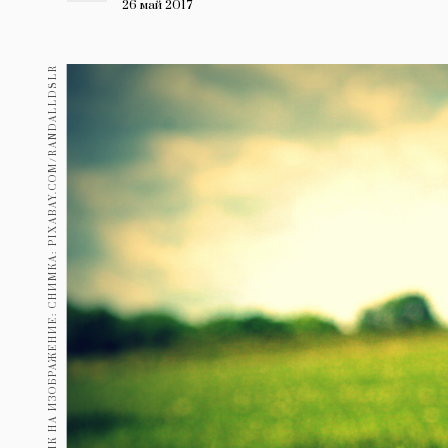
Гурме
26 май 2017
237
Пътувай
ИЗТОЧНИК НА ИЗОБРАЖЕНИЕ: СНИМКА: PIXABAY.COM/RANDALLDSLR
389
Здраве
Gentlemen
381
1815
Wellness
ПОСЛЕДВАЙТЕ
НИ