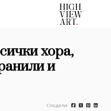
сички хора,
аранили и
Сподели: