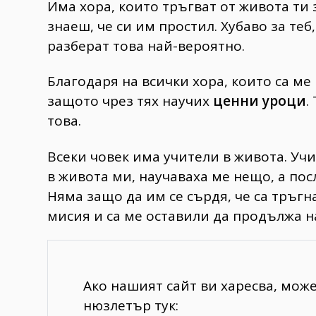
Има хора, които тръгват от живота ти 
знаеш, че си им простил. Хубаво за теб,
разберат това най-вероятно.
Благодаря на всички хора, които са ме
защото чрез тях научих
ценни уроци
.
това.
Всеки човек има учители в живота. Учи
в живота ми, научаваха ме нещо, а пос
Няма защо да им се сърдя, че са тръгн
мисия и са ме оставили да продължа н
Ако нашият сайт ви харесва, мож
нюзлетър тук: