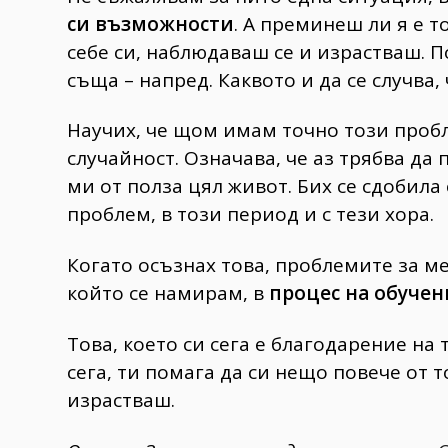
си възможности
. А преминеш ли я е 
себе си, наблюдаваш се и израстваш. П
съща – напред. Каквото и да се случва,
Научих, че щом имам точно този пробле
случайност. Означава, че аз трябва да
ми от полза цял живот. Бих се сдобила
проблем, в този период и с тези хора.
Когато осъзнах това, проблемите за ме
който се намирам, в
процес на обучен
Това, което си сега е благодарение на т
сега, ти помага да си нещо повече от т
израстваш.