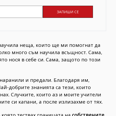
 научила неща, които ще ми помогнат да
колко много съм научила всъщност. Сама,
ято нося в себе си. Сама, защото по този
 наранили и предали. Благодаря им,
Най-добрите знанията са тези, които
нах. Случките, които аз и моите учители
ите си капани, а после излизахме от тях.
 която тествах границата на
собствените