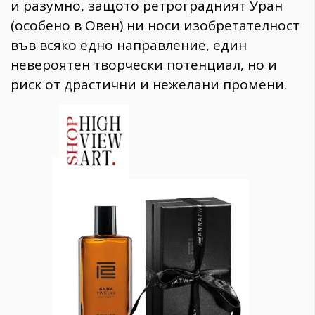
и разумно, защото ретроградният Уран
(особено в Овен) ни носи изобретателност
във всяко едно направление, един
невероятен творчески потенциал, но и
риск от драстични и нежелани промени.