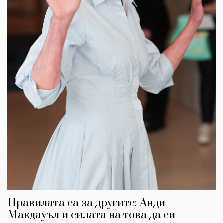
КАТЕГОРИИ
ЗА НАС
Wine&Dine
Условия за
Подкасти
ползване
Мода
За нас
Правилата са за другите: Анди
Dialogue
Реклама
Изкуство
Политика за
Макдауъл и силата на това да си