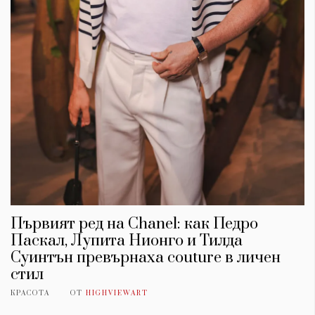
Първият ред на Chanel: как Педро
Паскал, Лупита Нионго и Тилда
Суинтън превърнаха couture в личен
стил
КРАСОТА
ОТ
HIGHVIEWART