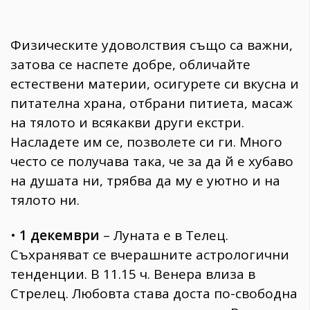
Физическите удоволствия също са важни,
затова се наспете добре, обличайте
естествени материи, осигурете си вкусна и
питателна храна, отбрани питиета, масаж
на тялото и всякакви други екстри.
Насладете им се, позволете си ги. Много
често се получава така, че за да й е хубаво
на душата ни, трябва да му е уютно и на
тялото ни.
•
1 декември
– Луната е в Телец.
Съхраняват се вчерашните астрологични
тенденции. В 11.15 ч. Венера влиза в
Стрелец. Любовта става доста по-свободна