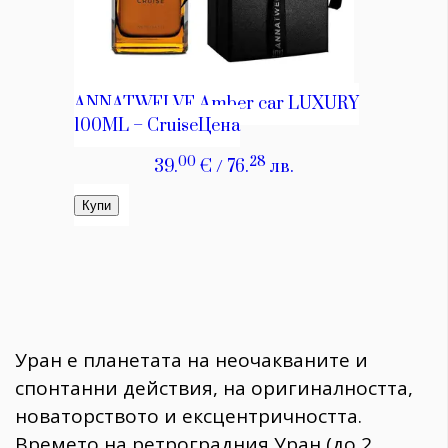
Уран е планетата на неочакваните и
спонтанни действия, на оригиналността,
новаторството и ексцентричността.
Времето на ретроградния Уран (до 2