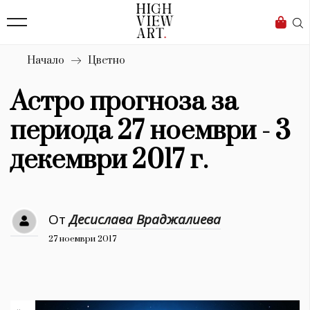
138
Бизнес
1633
Мода
Начало
Цветно
16
Dialogue
Астро прогноза за
Изкуство
периода 27 ноември - 3
4339
декември 2017 г.
Красота
777
От
Десислава Враджалиева
Дизайн
27 ноември 2017
1272
1188
Книги