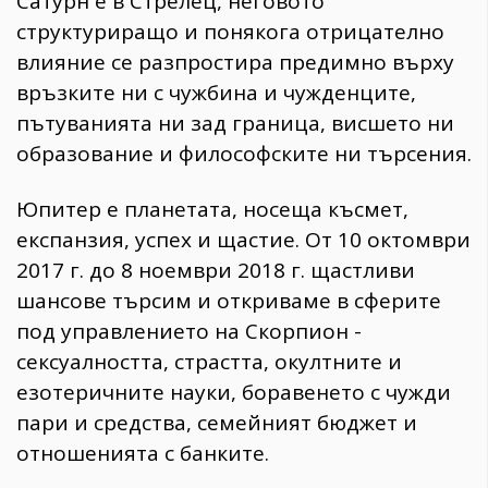
Сатурн е в Стрелец, неговото
структуриращо и понякога отрицателно
влияние се разпростира предимно върху
връзките ни с чужбина и чужденците,
пътуванията ни зад граница, висшето ни
образование и философските ни търсения.
Юпитер е планетата, носеща късмет,
експанзия, успех и щастие. От 10 октомври
2017 г. до 8 ноември 2018 г. щастливи
шансове търсим и откриваме в сферите
под управлението на Скорпион -
сексуалността, страстта, окултните и
езотеричните науки, боравенето с чужди
пари и средства, семейният бюджет и
отношенията с банките.