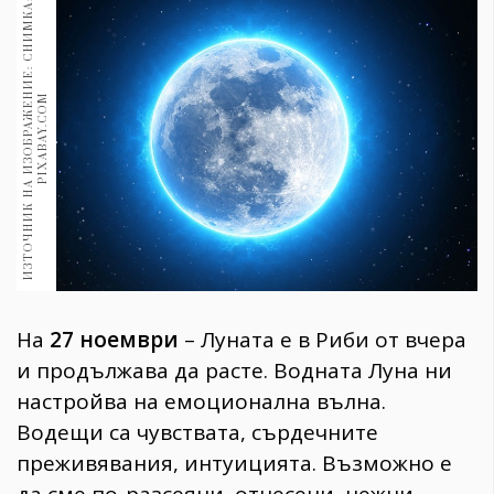
И
З
Т
О
Ч
Н
И
К
Н
А
И
З
О
Б
Р
А
Ж
Е
Н
И
Е
:
С
Н
И
М
К
А
:
P
I
X
A
B
A
Y
.
C
O
1970
30+
1709
Гурме
M
Пътувай
237
389
Здраве
Gentlemen
381
На
27 ноември
– Луната е в Риби от вчера
Wellness
и продължава да расте. Водната Луна ни
1815
настройва на емоционална вълна.
Водещи са чувствата, сърдечните
преживявания, интуицията. Възможно е
ПОСЛЕДВАЙТЕ
НИ
да сме по-разсеяни, отнесени, нежни,