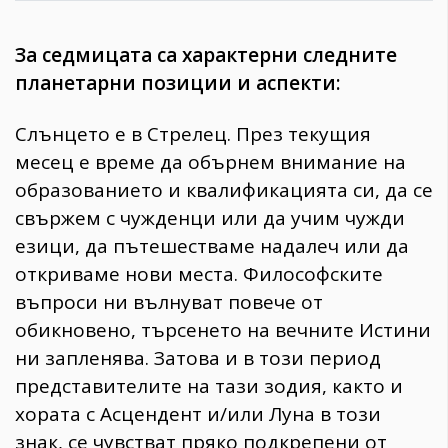
За седмицата са характерни следните
планетарни позиции и аспекти:
Слънцето е в Стрелец. През текущия
месец е време да обърнем внимание на
образованието и квалификацията си, да се
свържем с чужденци или да учим чужди
езици, да пътешестваме надалеч или да
откриваме нови места. Философските
въпроси ни вълнуват повече от
обикновено, търсенето на вечните Истини
ни запленява. Затова и в този период
представителите на тази зодия, както и
хората с Асцендент и/или Луна в този
знак, се чувстват пряко подкрепени от