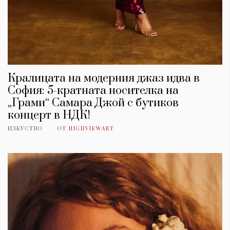
Кралицата на модерния джаз идва в
София: 5-кратната носителка на
„Грами“ Самара Джой с бутиков
концерт в НДК!
ИЗКУСТВО
ОТ
HIGHVIEWART