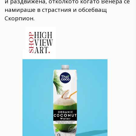
и раздвижена, отколкото когато Венера се
намираше в страстния и обсебващ
Скорпион.