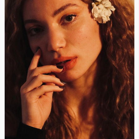
Красота
поверителност
Цветно
ModerenDom
Гурме
Пътувай
Wellness
СЛЕДВАЙТЕ НИ
Facebook
Instagram
Twitter
Pinterest
YouTube
Spotify
Soundcloud
Ако нашият сайт ви харесва, можете да се абонирате за
седмичния ни нюзлетър тук:
© 2026, HighViewArt | Всички права запазени