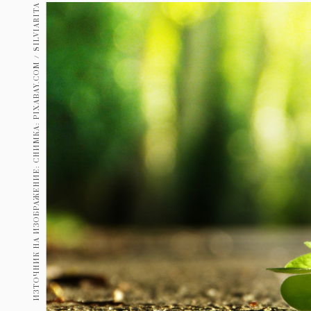
Гурме
ИЗТОЧНИК НА ИЗОБРАЖЕНИЕ: СНИМКА: PIXABAY.COM / SILVIARITA
237
Пътувай
389
Здраве
Gentlemen
382
1817
Wellness
ПОСЛЕДВАЙТЕ
НИ