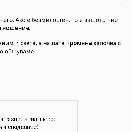
него. Ако е безмилостен, то е защото ние
тношение
.
еним и света, а нашата
промяна
започва с
то общуваме.
а тази статия, ще се
а я
споделите!