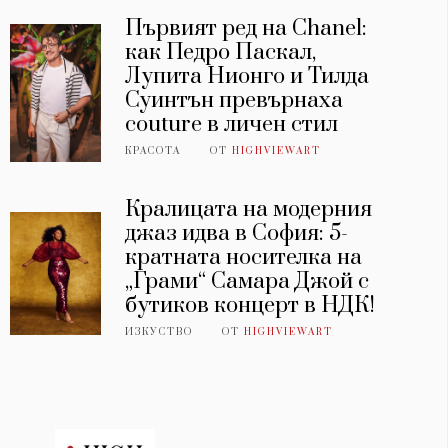
Първият ред на Chanel:
как Педро Паскал,
Лупита Нионго и Тилда
Суинтън превърнаха
couture в личен стил
КРАСОТА
ОТ
HIGHVIEWART
Кралицата на модерния
джаз идва в София: 5-
кратната носителка на
„Грами“ Самара Джой с
бутиков концерт в НДК!
ИЗКУСТВО
ОТ
HIGHVIEWART