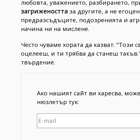
любовта, уважението, разбирането, пр
загрижеността
за другите, а не егоце
предразсъдъците, подозренията и агр
начина ни на мислене.
Често чуваме хората да казват: "Този с
оцелееш, и ти трябва да станеш такъв.
твърдение.
Ако нашият сайт ви харесва, мож
нюзлетър тук: