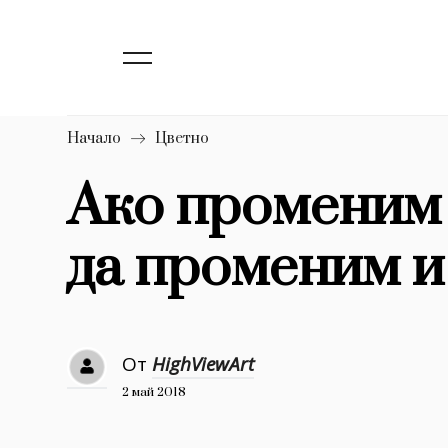
139
Бизнес
1633
Мода
16
Dialogue
Начало
Цветно
Изкуство
Ако променим 
4340
да променим и
777
Красота
1272
Дизайн
1188
Книги
От
HighViewArt
1970
30+
2 май 2018
1710