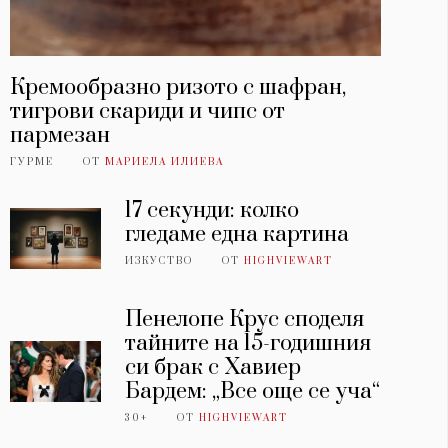
Кремообразно ризото с шафран,
тигрови скариди и чипс от
пармезан
ГУРМЕ
ОТ
МАРИЕЛА ИЛИЕВА
17 секунди: колко
гледаме една картина
ИЗКУСТВО
ОТ
HIGHVIEWART
Пенелопе Крус споделя
тайните на 15-годишния
си брак с Хавиер
Бардем: „Все още се уча“
30+
ОТ
HIGHVIEWART