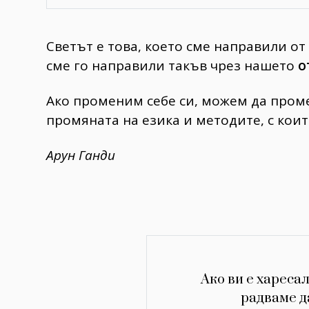
Светът е това, което сме направили от 
сме го направили такъв чрез нашето
о
Ако променим себе си, можем да пром
промяната на езика и методите, с кои
Арун Ганди
Ако ви е харесал
радваме д