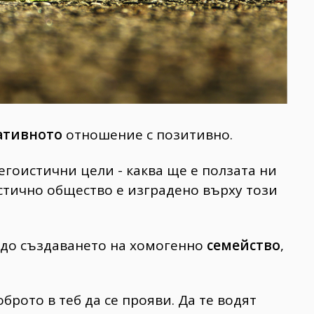
ативното
отношение с позитивно.
егоистични цели - каква ще е ползата ни
стично общество е изградено върху този
 до създаването на хомогенно
семейство
,
рото в теб да се прояви. Да те водят