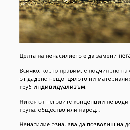
Целта на ненасилието е да замени
нег
Всичко, което правим, е подчинено на 
от дадено нещо, цялото ни материали
груб
индивидуализъм
.
Никоя от неговите концепции не води
група, общество или народ…
Ненасилие означава да позволиш на доб