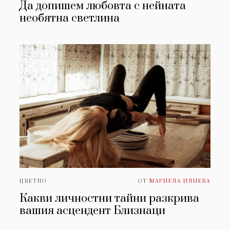
Да допишем любовта с нейната
необятна светлина
ЦВЕТНО
ОТ
МАРИЕЛА ИЛИЕВА
Какви личностни тайни разкрива
вашия асцендент Близнаци