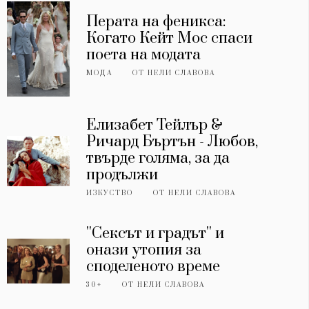
Перата на феникса:
Когато Кейт Мос спаси
поета на модата
МОДА
ОТ
НЕЛИ СЛАВОВА
Елизабет Тейлър &
Ричард Бъртън - Любов,
твърде голяма, за да
продължи
ИЗКУСТВО
ОТ
НЕЛИ СЛАВОВА
''Сексът и градът'' и
онази утопия за
споделеното време
30+
ОТ
НЕЛИ СЛАВОВА