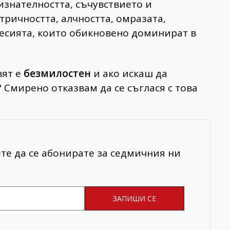
изнателността, съчувствието
и
нтричността, алчността, омразата,
есията, които обикновено доминират в
вят е
безмилостен
и ако искаш да
" Смирено отказвам да се съглася с това
ете да се абонирате за седмичния ни