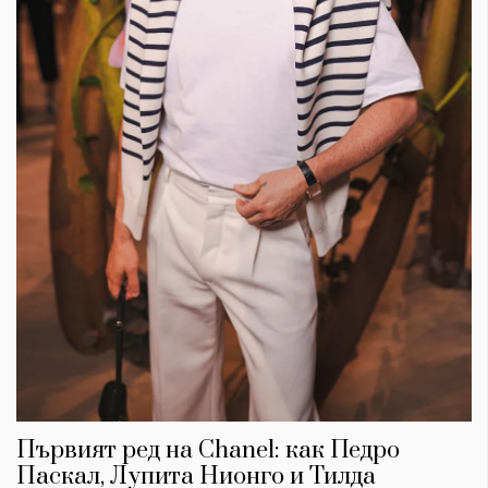
Първият ред на Chanel: как Педро
Паскал, Лупита Нионго и Тилда