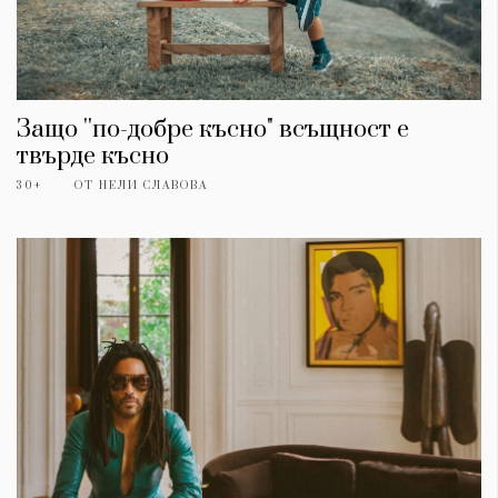
Защо ''по-добре късно" всъщност е
твърде късно
30+
ОТ
НЕЛИ СЛАВОВА