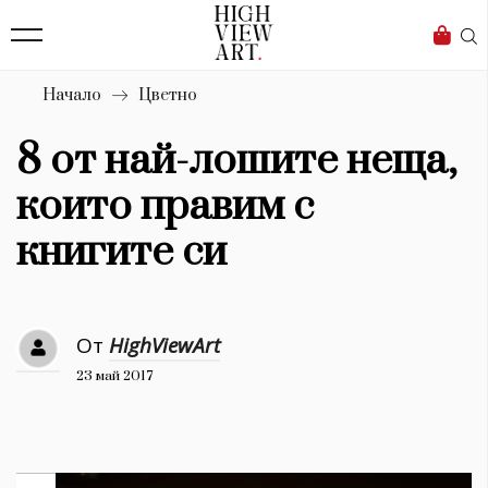
139
Бизнес
1633
Мода
Начало
Цветно
16
Dialogue
8 от най-лошите неща,
Изкуство
които правим с
4340
книгите си
Красота
777
От
HighViewArt
Дизайн
23 май 2017
1272
1188
Книги