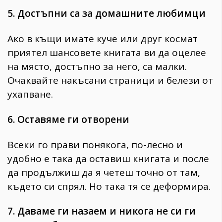
5. Достъпни са за домашните любимци
Ако в къщи имате куче или друг космат
приятел шансовете книгата ви да оцелее
на място, достъпно за него, са малки.
Очаквайте накъсани страници и белези от
ухапване.
6. Оставяме ги отворени
Всеки го прави понякога, по-лесно и
удобно е така да оставиш книгата и после
да продължиш да я четеш точно от там,
където си спрял. Но така тя се деформира.
7. Даваме ги назаем и никога не си ги