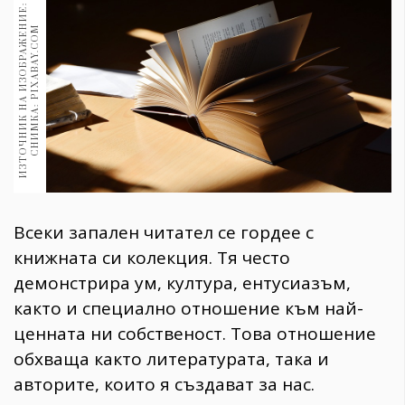
1970
И
З
Т
О
Ч
Н
И
К
Н
А
И
З
О
Б
Р
А
Ж
Е
Н
И
Е
:
С
Н
И
М
К
А
:
P
I
X
A
B
A
Y
.
C
O
30+
M
1710
Гурме
Пътувай
237
389
Здраве
Gentlemen
Всеки запален читател се гордее с
382
книжната си колекция. Тя често
демонстрира ум, култура, ентусиазъм,
Wellness
както и специално отношение към най-
1817
ценната ни собственост. Това отношение
обхваща както литературата, така и
ПОСЛЕДВАЙТЕ
авторите, които я създават за нас.
НИ