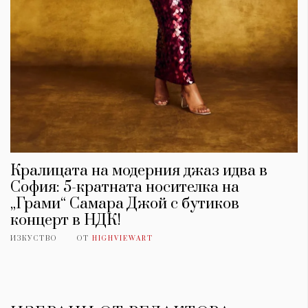
Кралицата на модерния джаз идва в
София: 5-кратната носителка на
„Грами“ Самара Джой с бутиков
концерт в НДК!
ИЗКУСТВО
ОТ
HIGHVIEWART