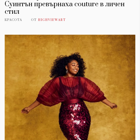
Суинтън превърнаха couture в личен
стил
КРАСОТА
ОТ
HIGHVIEWART