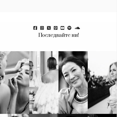
Красота
поверителност
Цветно
ModerenDom
Гурме
Пътувай
Wellness
Последвайте ни!
СЛЕДВАЙТЕ НИ
Facebook
Instagram
Twitter
Pinterest
YouTube
Spotify
Soundcloud
Ако нашият сайт ви харесва, можете да се абонирате за
седмичния ни нюзлетър тук:
© 2026, HighViewArt | Всички права запазени