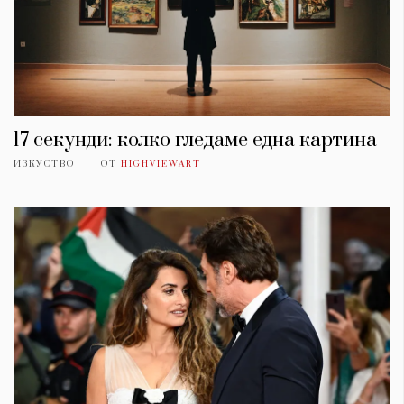
17 секунди: колко гледаме една картина
ИЗКУСТВО
ОТ
HIGHVIEWART