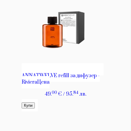
КАТЕГОРИИ
ЗА НАС
Wine&Dine
Условия за
Подкасти
ползване
Мода
За нас
Dialogue
Реклама
Изкуство
Политика за