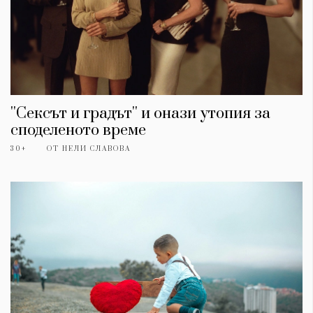
''Сексът и градът'' и онази утопия за
споделеното време
30+
ОТ
НЕЛИ СЛАВОВА