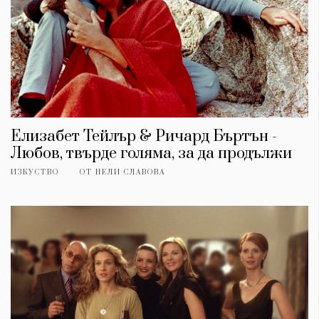
Елизабет Тейлър & Ричард Бъртън -
Любов, твърде голяма, за да продължи
ИЗКУСТВО
ОТ
НЕЛИ СЛАВОВА