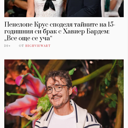
Пенелопе Крус споделя тайните на 15-
годишния си брак с Хавиер Бардем:
„Все още се уча“
30+
ОТ
HIGHVIEWART