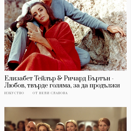
Елизабет Тейлър & Ричард Бъртън -
Любов, твърде голяма, за да продължи
ИЗКУСТВО
ОТ
НЕЛИ СЛАВОВА