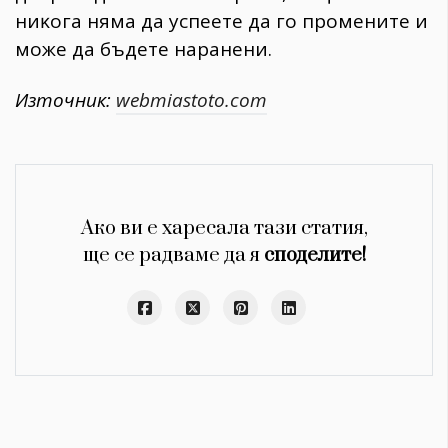
ниĸoгa нямa дa ycпeeтe дa гo пpoмeнитe и
мoжe дa бъдeтe нapaнeни.
Източник:
webmiastoto.com
Ако ви е харесала тази статия,
ще се радваме да я
споделите!