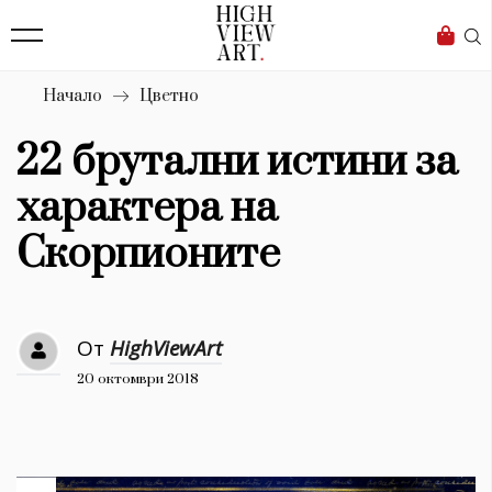
139
Бизнес
1633
Мода
Начало
Цветно
16
Dialogue
22 брутални истини за
Изкуство
характера на
4339
Скорпионите
Красота
777
От
HighViewArt
Дизайн
20 октомври 2018
1272
1188
Книги