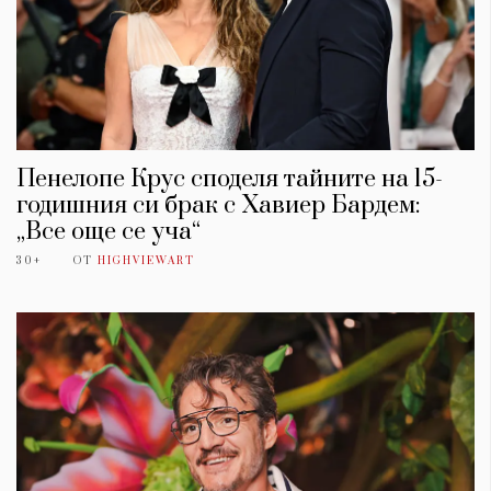
Пенелопе Крус споделя тайните на 15-
годишния си брак с Хавиер Бардем:
„Все още се уча“
30+
ОТ
HIGHVIEWART