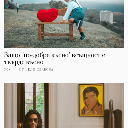
Красота
поверителност
Цветно
ModerenDom
Гурме
Пътувай
Wellness
СЛЕДВАЙТЕ НИ
Facebook
Instagram
Twitter
Pinterest
Защо ''по-добре късно" всъщност е
YouTube
Spotify
Soundcloud
твърде късно
30+
ОТ
НЕЛИ СЛАВОВА
Ако нашият сайт ви харесва, можете да се абонирате за
седмичния ни нюзлетър тук:
© 2026, HighViewArt | Всички права запазени