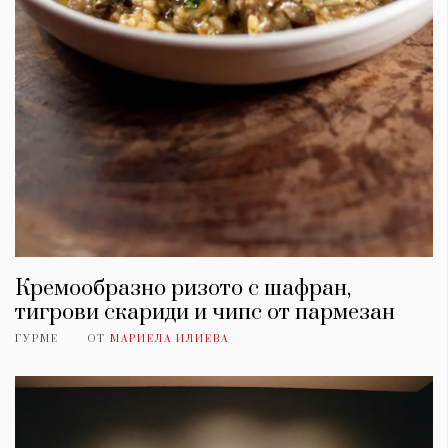
Кремообразно ризото с шафран,
тигрови скариди и чипс от пармезан
ГУРМЕ
ОТ
МАРИЕЛА ИЛИЕВА