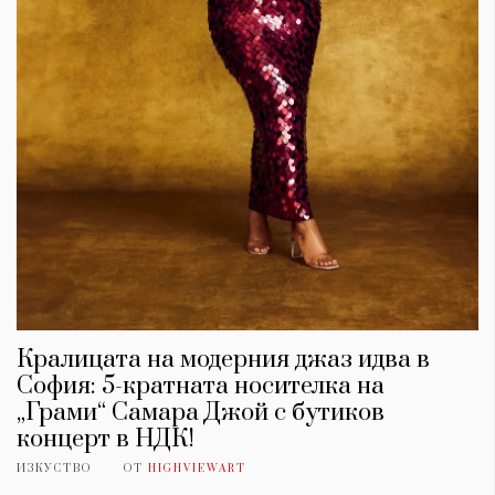
Кралицата на модерния джаз идва в
София: 5-кратната носителка на
„Грами“ Самара Джой с бутиков
концерт в НДК!
ИЗКУСТВО
ОТ
HIGHVIEWART