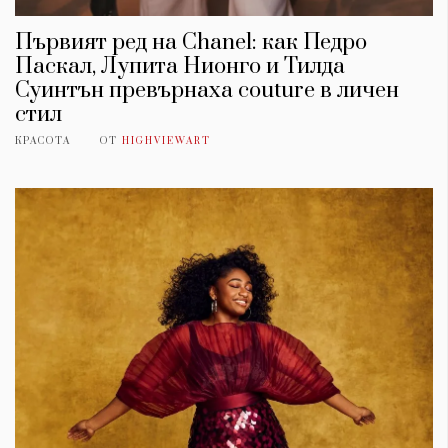
Първият ред на Chanel: как Педро
Паскал, Лупита Нионго и Тилда
Суинтън превърнаха couture в личен
стил
КРАСОТА
ОТ
HIGHVIEWART