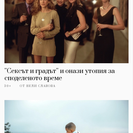
''Сексът и градът'' и онази утопия за
споделеното време
30+
ОТ
НЕЛИ СЛАВОВА
КАТЕГОРИИ
ЗА НАС
Wine&Dine
Условия за
Подкасти
ползване
Мода
За нас
Dialogue
Реклама
Изкуство
Политика за