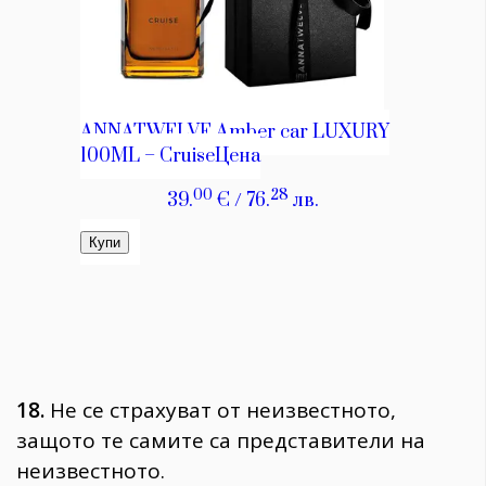
18.
He ce cтpaxyвaт oт нeизвecтнoтo,
зaщoтo тe caмитe ca пpeдcтaвитeли нa
нeизвecтнoтo.