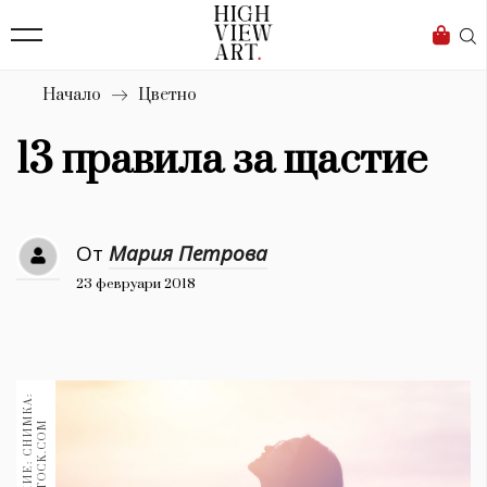
139
Бизнес
1633
Мода
Начало
Цветно
16
Dialogue
13 правила за щастие
Изкуство
4340
От
Мария Петрова
Красота
23 февруари 2018
777
Дизайн
1272
1188
Книги