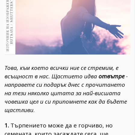
И
З
Т
О
Ч
Н
И
К
Н
А
И
З
О
Б
Р
А
Ж
Е
Н
И
Е
:
С
Н
И
М
К
А
:
B
U
T
S
A
Y
A
/
S
H
U
T
T
E
R
S
T
O
C
K
.
C
O
M
1970
30+
1710
Гурме
Пътувай
237
389
Здраве
Това, към което всички ние се стремим, е
Gentlemen
всъщност в нас. Щастието идва
отвътре
-
382
направете си подарък днес с прочитането
на тези няколко цитата за най-висшата
Wellness
човешка цел и си припомнете как да бъдете
1817
щастливи
.
1.
Търпението може да е горчиво, но
ПОСЛЕДВАЙТЕ
НИ
семената, които засаждате сега, ще