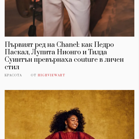
Първият ред на Chanel: как Педро
Паскал, Лупита Нионго и Тилда
Суинтън превърнаха couture в личен
стил
КРАСОТА
ОТ
HIGHVIEWART