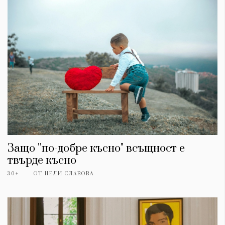
Защо ''по-добре късно" всъщност е
твърде късно
30+
ОТ
НЕЛИ СЛАВОВА