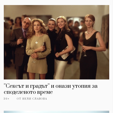
''Сексът и градът'' и онази утопия за
споделеното време
30+
ОТ
НЕЛИ СЛАВОВА