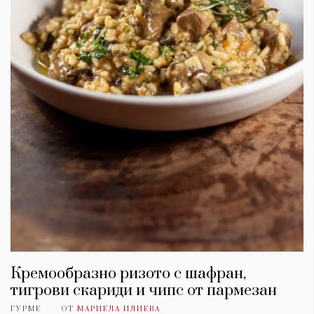
Кремообразно ризото с шафран,
тигрови скариди и чипс от пармезан
ГУРМЕ
ОТ
МАРИЕЛА ИЛИЕВА