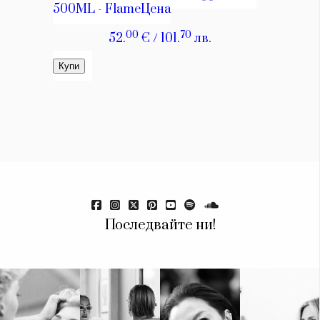
Красота
поверителност
Цветно
ModerenDom
Гурме
Пътувай
Wellness
СЛЕДВАЙТЕ НИ
Facebook
Instagram
Twitter
Pinterest
YouTube
Spotify
Soundcloud
Ако нашият сайт ви харесва, можете да се абонирате за
седмичния ни нюзлетър тук:
Последвайте ни!
© 2026, HighViewArt | Всички права запазени