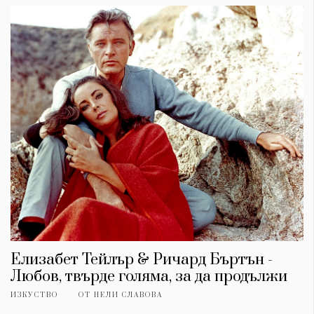
Елизабет Тейлър & Ричард Бъртън -
Любов, твърде голяма, за да продължи
ИЗКУСТВО
ОТ
НЕЛИ СЛАВОВА