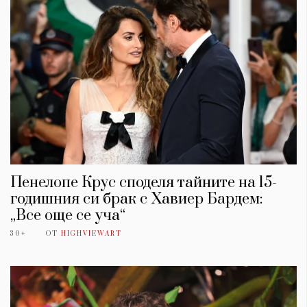
Пенелопе Крус споделя тайните на 15-
годишния си брак с Хавиер Бардем:
„Все още се уча“
30+
ОТ
HIGHVIEWART