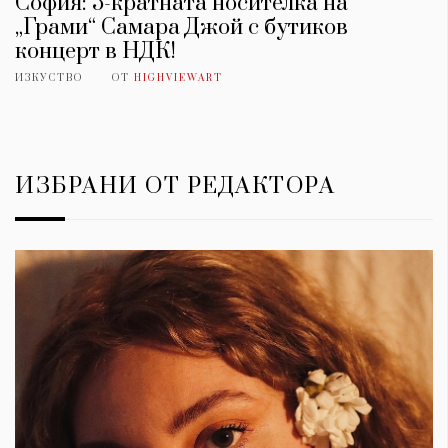
София: 5-кратната носителка на
„Грами“ Самара Джой с бутиков
концерт в НДК!
ИЗКУСТВО
ОТ
HIGHVIEWART
ИЗБРАНИ ОТ РЕДАКТОРА