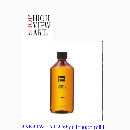
КАТЕГОРИИ
ЗА НАС
Wine&Dine
Условия за
Подкасти
ползване
Мода
За нас
Dialogue
Реклама
Изкуство
Политика за