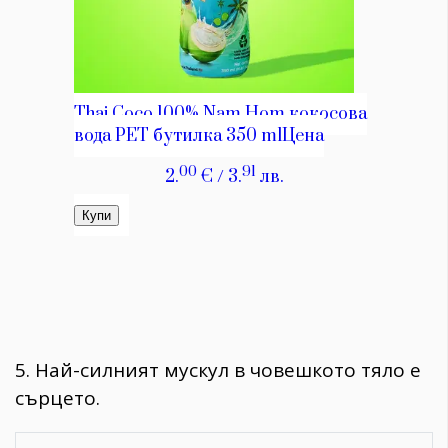
5. Най-силният мускул в човешкото тяло е
сърцето.