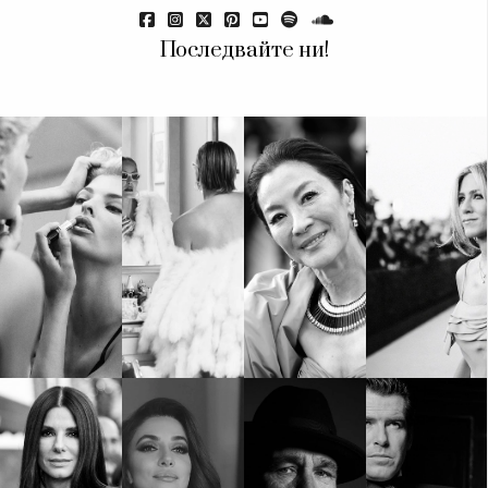
Красота
поверителност
Цветно
ModerenDom
Гурме
Последвайте ни!
Пътувай
Wellness
СЛЕДВАЙТЕ НИ
Facebook
Instagram
Twitter
Pinterest
YouTube
Spotify
Soundcloud
Ако нашият сайт ви харесва, можете да се абонирате за
седмичния ни нюзлетър тук:
© 2026, HighViewArt | Всички права запазени