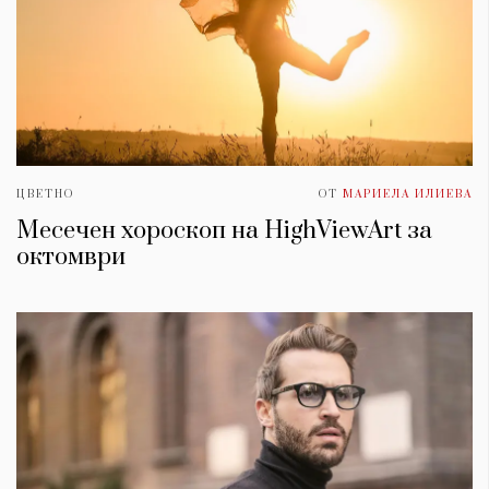
ЦВЕТНО
ОТ
МАРИЕЛА ИЛИЕВА
Месечен хороскоп на HighViewArt за
oктомври