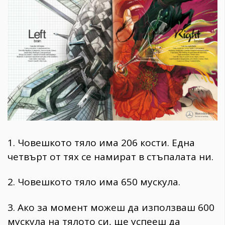
1970
30+
1710
Гурме
Пътувай
237
389
Здраве
Gentlemen
382
1. Човешкото тяло има 206 кости. Една
четвърт от тях се намират в стъпалата ни.
Wellness
1817
2. Човешкото тяло има 650 мускула.
3. Ако за момент можеш да използваш 600
ПОСЛЕДВАЙТЕ
мускула на тялото си, ще успееш да
НИ