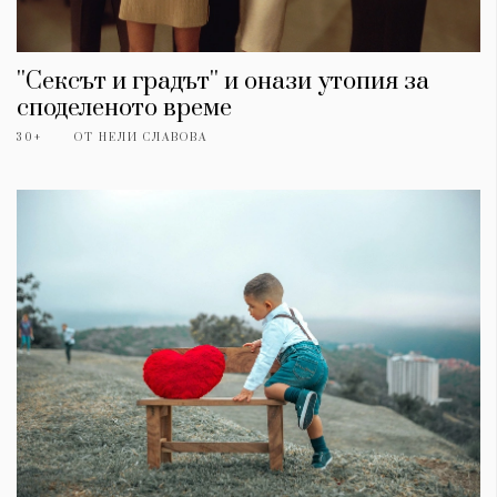
''Сексът и градът'' и онази утопия за
споделеното време
30+
ОТ
НЕЛИ СЛАВОВА