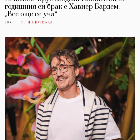
годишния си брак с Хавиер Бардем:
„Все още се уча“
30+
ОТ
HIGHVIEWART