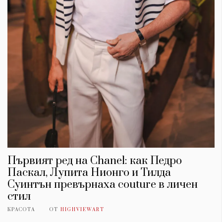
Първият ред на Chanel: как Педро
Паскал, Лупита Нионго и Тилда
Суинтън превърнаха couture в личен
стил
КРАСОТА
ОТ
HIGHVIEWART