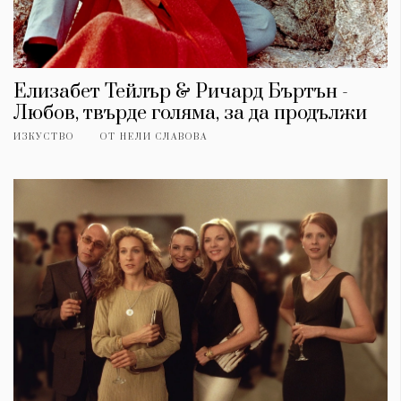
Елизабет Тейлър & Ричард Бъртън -
Любов, твърде голяма, за да продължи
ИЗКУСТВО
ОТ
НЕЛИ СЛАВОВА