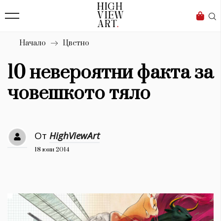
139
Бизнес
1633
Мода
Начало
Цветно
16
Dialogue
10 невероятни факта за
Изкуство
човешкото тяло
4340
Красота
От
HighViewArt
777
18 юни 2014
Дизайн
1272
1188
Книги