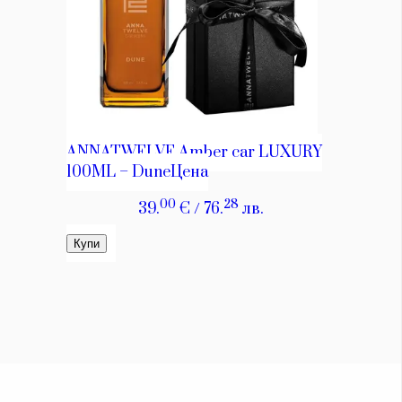
КАТЕГОРИИ
ЗА НАС
Wine&Dine
Условия за
Подкасти
ползване
Мода
За нас
Dialogue
Реклама
Изкуство
Политика за