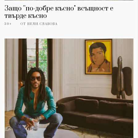
Защо ''по-добре късно" всъщност е
твърде късно
30+
ОТ
НЕЛИ СЛАВОВА